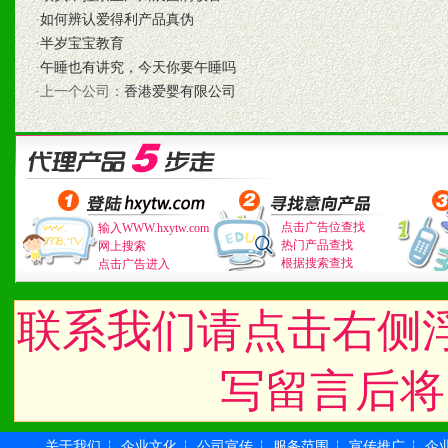
2、不断开创新产品不断满
·
如何辨认爱得利产品真伪
化。
·
半岁宝宝教育
·
午睡也有讲究，今天你要午睡吗
·上一个公司：
香港爱婴有限公司
九、加盟优势
1、广告企划支持：产品手
品全面配赠，免费提供软硬
点击广告位查找
输入WWW.hxytw.com
热门产品查找
网上搜索
册、专柜咨询手册等各种市
根据搜索查找
点击广告进入
2、市场保护支持：供优质
联系我们请点击右侧
统一底价供货、严格保证区
写留言后将
3、对代理商、经销商提供
单，税务发票，产品质量报
关于我们
企业文化
公司宣传
服务范围
宣传推广
企
┆
┆
┆
┆
┆