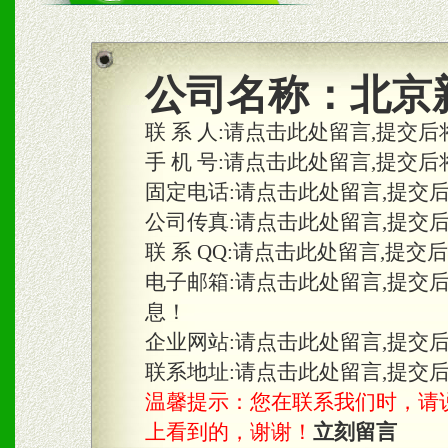
商利润。
2、区域独家经营；建立区
公司名称：
北京
合作关系。
联 系 人:
请点击此处留言,提交后
手 机 号:
请点击此处留言,提交后
固定电话:
请点击此处留言,提交
三、物料及媒体
公司传真:
请点击此处留言,提交
1、免费提供体验及宣传彩
联 系 QQ:
请点击此处留言,提交
2、不定期在各大知名网站
电子邮箱:
请点击此处留言,提交
息！
知名度和影响力。
企业网站:
请点击此处留言,提交
3、根据地方实际情况提供
联系地址:
请点击此处留言,提交
温馨提示：您在联系我们时，请说是在
具。
上看到的，谢谢！
立刻留言