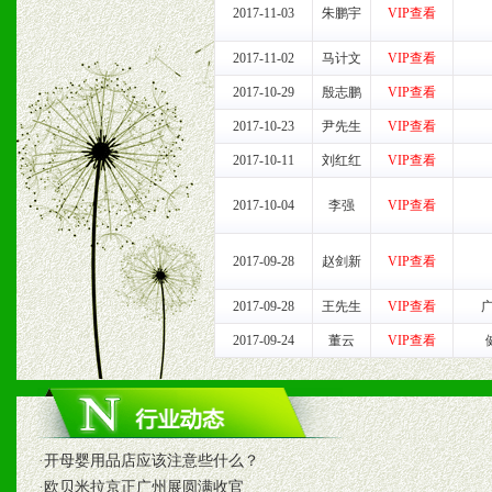
七、招商代理（全国各地）
2017-11-03
朱鹏宇
VIP查看
1、认同我们的经营理念。
2017-11-02
马计文
VIP查看
2017-10-29
殷志鹏
VIP查看
2、具备较好商业信誉和资
2017-10-23
尹先生
VIP查看
3、具备区域内良好的终端
2017-10-11
刘红红
VIP查看
4、具备一定业务团队能力
2017-10-04
李强
VIP查看
道，医药渠道并为之提供配
2017-09-28
赵剑新
VIP查看
5、具备较强的市场操作意
2017-09-28
王先生
VIP查看
2017-09-24
董云
VIP查看
八、品牌产品
1、不断提升品牌的知名度
·
开母婴用品店应该注意些什么？
·
欧贝米拉京正广州展圆满收官