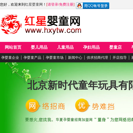
您好，欢迎来到
红星婴童网
！
[
请登录
/
免费注册
]
网站首页
婴儿用品
儿童用品
孕妇用品
婴童店
孕婴童企业
┆
孕婴童产品
┆
孕婴童市场
┆
新闻中心
┆
供求招商代理
┆
开店指导
┆
北京新时代童年玩具有