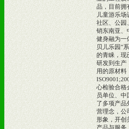
品，目前拥
儿童游乐场
社区、公园
销东南亚、
健身融为一
贝儿乐园”
的青睐，现
研发到生产
用的原材料
ISO900
心检验合格
员单位、中
了多项产品
营理念，公
形象，开创
产品与服务。