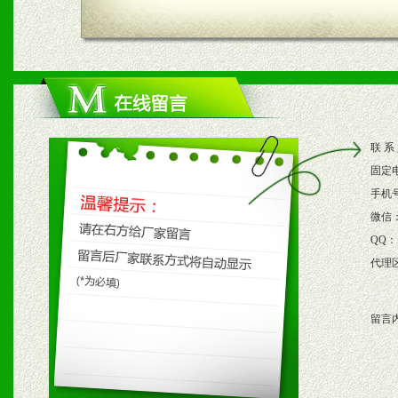
四、市场操作及支持
1、根据区域市场协助制定
2、根据具体情况公司给予
联 系
3、根据市场需要，派驻区
固定
保产品顺利销售。
手机
微信
4、根据市场情况公司给予
QQ：
代理
购支持。
留言
五、退换货制度
1、给予前期市场操作一定