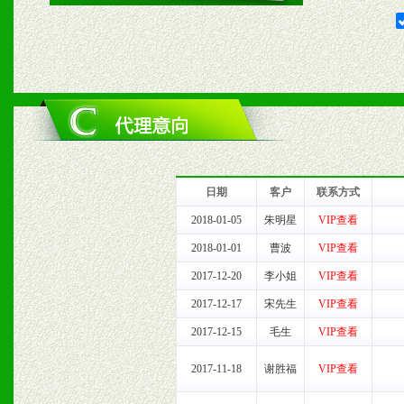
2、对于临期，滞销品给予
六、服务优势
1、完善的信息服务咨询中
我们将及时回复您的疑问。
日期
客户
联系方式
2、售后服务：突发性产品
2018-01-05
朱明星
VIP查看
2018-01-01
曹波
VIP查看
以及时受理记录并合理妥善
2017-12-20
李小姐
VIP查看
3、我们时刻整理各区销售
2017-12-17
宋先生
VIP查看
2017-12-15
毛生
VIP查看
时收编销售效果显着的案例
2017-11-18
谢胜福
VIP查看