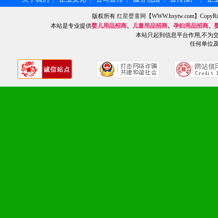
4、营销技术支持：因地制
版权所有
红星婴童网
【WWW.hxytw.com】Cop
本站是专业提供
婴儿用品招商
、
儿童用品招商
、
孕妇用品招商
、
专柜、社区、HS、名人营
本站只起到信息平台作用,不为
任何单位
5、返利奖励支持：累计进
6、售后服务支持：营销全
培训等企业售后服务。
7、退换货支持：诚信为本
场操作全程无忧。
十、代理条件
1、拥有婴幼儿产品经销网