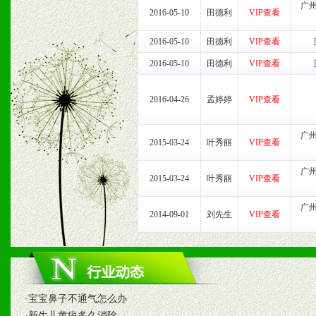
1、认同我们的经营理念。
广
2016-05-10
田德利
VIP查看
2、具备较好商业信誉和资
2016-05-10
田德利
VIP查看
3、具备区域内良好的终端
2016-05-10
田德利
VIP查看
4、具备一定业务团队能力
2016-04-26
孟婷婷
VIP查看
道，医药渠道并为之提供配
广
2015-03-24
叶秀丽
VIP查看
5、具备较强的市场操作意
广
2015-03-24
叶秀丽
VIP查看
广
八、品牌产品
2014-09-01
刘先生
VIP查看
1、不断提升品牌的知名度
2、不断开创新产品不断满
·
宝宝鼻子不通气怎么办
化。
·
新生儿黄疸多久消除