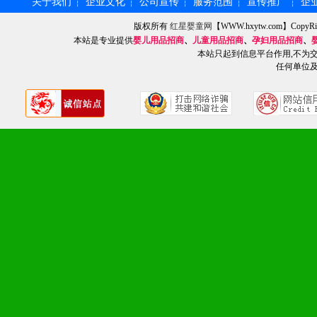
专柜、社区、HS、名人营
关于我们
企业文化
公司宣传
服务范围
宣传推广
企
┆
┆
┆
┆
┆
版权所有
红星婴童网
【WWW.hxytw.com】Cop
5、返利奖励支持：累计进
本站是专业提供
婴儿用品招商
、
儿童用品招商
、
孕妇用品招商
、
本站只起到信息平台作用,不为
6、售后服务支持：营销全
任何单位
培训等企业售后服务。
7、退换货支持：诚信为本
场操作全程无忧。
十、代理条件
1、拥有婴幼儿产品经销网
者。
2、认同公司产品及经营理