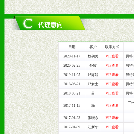
六、服务优势
1、完善的信息服务咨询中
我们将及时回复您的疑问。
日期
客户
联系方式
2、售后服务：突发性产品
2020-11-17
魏胡美
VIP查看
贝特
2020-02-25
孙霞
VIP查看
贝特
以及时受理记录并合理妥善
2019-11-05
郑海娟
VIP查看
贝特
3、我们时刻整理各区销售
2018-06-21
郑女士
VIP查看
贝特
2018-03-21
吕
VIP查看
贝特
时收编销售效果显着的案例
广
2017-11-15
杨
VIP查看
2017-01-23
张晓东
VIP查看
七、招商代理（全国各地）
2017-01-09
江新华
VIP查看