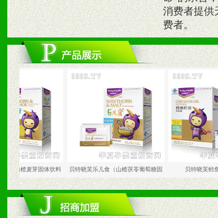
消费者提供
费者。
楂麦芽固体饮料
贝特晓芙乐儿食（山楂茯苓葡萄糖固
贝特晓芙鳕鱼肝油软