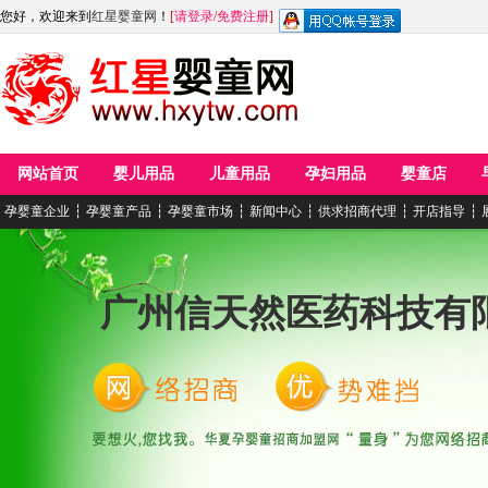
您好，欢迎来到
红星婴童网
！
[
请登录
/
免费注册
]
网站首页
婴儿用品
儿童用品
孕妇用品
婴童店
孕婴童企业
┆
孕婴童产品
┆
孕婴童市场
┆
新闻中心
┆
供求招商代理
┆
开店指导
┆
广州信天然医药科技有