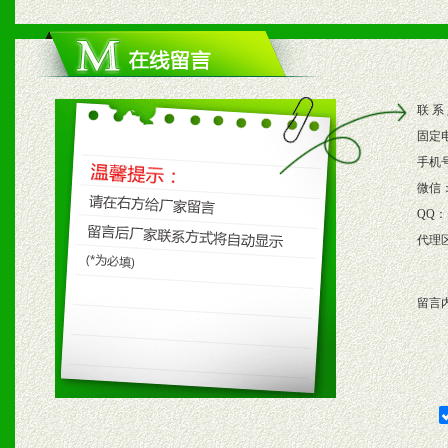
1、根据区域市场协助制定
2、根据具体情况公司给予
联 系
3、根据市场需要，派驻区
固定
保产品顺利销售。
手机
微信
4、根据市场情况公司给予
QQ：
代理
购支持。
留言
五、退换货制度
1、给予前期市场操作一定
2、对于临期，滞销品给予