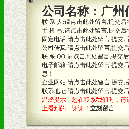
2、区域独家经营；建立区
公司名称：
广州
合作关系。
联 系 人:
请点击此处留言,提交后
手 机 号:
请点击此处留言,提交后
固定电话:
请点击此处留言,提交
三、物料及媒体
公司传真:
请点击此处留言,提交
1、免费提供体验及宣传彩
联 系 QQ:
请点击此处留言,提交
2、不定期在各大知名网站
电子邮箱:
请点击此处留言,提交
息！
知名度和影响力。
企业网站:
请点击此处留言,提交
3、根据地方实际情况提供
联系地址:
请点击此处留言,提交
温馨提示：您在联系我们时，请说是在
具。
上看到的，谢谢！
立刻留言
四、市场操作及支持