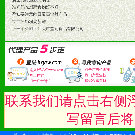
·
准妈妈吃咸辣食物好不好
·
孕妇要注意的日常高辐射产品
九、加盟优势
·
宝宝的奶粉要新鲜
·上一个公司：
汕头市益元食品有限公司
1、广告企划支持：产品手
品全面配赠，免费提供软硬
册、专柜咨询手册等各种市
点击广告位查找
输入WWW.hxytw.com
2、市场保护支持：供优质
热门产品查找
网上搜索
根据搜索查找
点击广告进入
统一底价供货、严格保证区
联系我们请点击右侧
3、对代理商、经销商提供
单，税务发票，产品质量报
写留言后将
4、营销技术支持：因地制