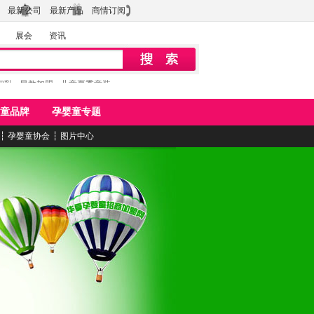
最新公司
最新产品
商情订阅
展会
资讯
初乳
早教加盟
儿童夏季童装
童品牌
孕婴童专题
┆
孕婴童协会
┆
图片中心