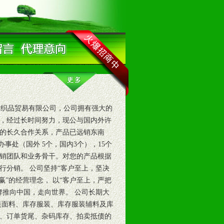
纺织品贸易有限公司，公司拥有强大的
，经过长时间努力，现公与国内外许
的长久合作关系，产品已远销东南
事处（国外 5个，国内3个），15个
销团队和业务骨干。对您的产品根据
行分销。 公司坚持“客户至上，坚决
赢”的经营理念， 以“客户至上，严把
牌推向中国，走向世界。 公司长期大
装面料、库存服装、库存服装辅料及库
、订单货尾、杂码库存、拍卖抵债的