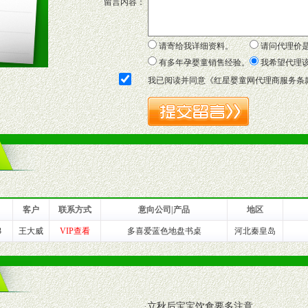
留言内容：
证明复印件，财务以帐单，税务发票，产品质量报告检测单，产品批号；
方案，专家顾问团提供专柜、社区、HS、名人营销等各种模式市场实战操
年终完成任务返利。
请寄给我详细资料。
请问代理价
务，提供企划、咨询、培训等企业售后服务。
有多年孕婴童销售经验。
我希望代理
保障制度，使经销商市场操作全程无忧。
我已阅读并同意《
红星婴童网代理商服务条
品或保健食品相关渠道者。
好的商业道德，良好的商誉，良好的市场网络的公司及销售自然人。
一最低零售价销售，保证良性的价格体系，保证均衡的利润体系。
业信誉，具备地理区位优势。
货。
客户
联系方式
意向公司|产品
地区
3
王大威
VIP查看
多喜爱蓝色地盘书桌
河北秦皇岛
养师、儿童营养专家为客户提供包括销售、营养、售后服务等各项专业培
VI手册、专柜、POP终端宣传物料、多样化的促销物品、礼品等。
·
立秋后宝宝饮食要多注意