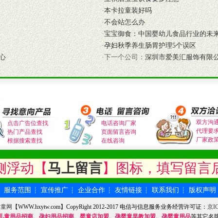
商提供活动策划，物料支持、人员支持等。媒体宣传支持
·
本卡拉童装好吗
等全国性投放，扩大产品体宣传支持
·
不会站怎么办
等全国性投放，扩大产品宣传，提高产品美誉度。
·
宝宝御食：中国婴幼儿食品行业的未
·
孕妇秋季养生肠胃护理5个误区
断性经营权益。
心
·下一个公司：
深圳市爱美汇服饰有限
销售情况派人员驻地指导。
应的政策，充分保证经销产品丰厚的利润空间和市场经营的高额回报。
证经销商合作零风险。
动来帮助经销商启动和拉动市场销售，提供终端物料及宣传促销用品的支持
双方沟
入公司经营中，充分了解来自公司的行销计划，产品的发展，以及行业市场
点击广告位查找
电话咨询厂家
代理要
热门产品查找
页面留言咨询
高效和准确的后勤配送物。
厂家政
根据搜索查找
在线咨询
母婴、儿童产品品类，为中国妈妈、宝宝提供完善的营养健康产品和宣传普
侧浮动【
马上留言
】图标，填写留言
服务范围
宣传推广
企业合作
友情链接
联系我们
版权声明
┆
┆
┆
┆
┆
┆
式与我公司相关负责人取得联系。
需详细阅读公司有关制度以及合作加盟流程。
婴童网
【WWW.hxytw.com】CopyRight 2012-2017 电信与信息服务业务经营许可证：
京IC
合作洽谈。
儿童用品招商
、
孕妇用品招商
、
婴童店加盟
、
孕婴童早教加盟
、
孕婴童用品
等其它名