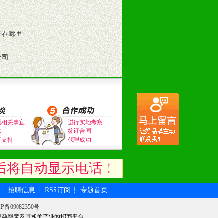
来在哪里
公司
。（包括POP、彩页、手提袋、易
通相关事宜
进行实地考察
的趋势与流行。
求
签订合同
策支持
代理成功
及营养建康知识。为经销商、分销商
后将自动显示电话！
招聘信息
RSS订阅
专题首页
┆
┆
┆
P备09082350号
牌孕婴童及其相关产业的招商平台