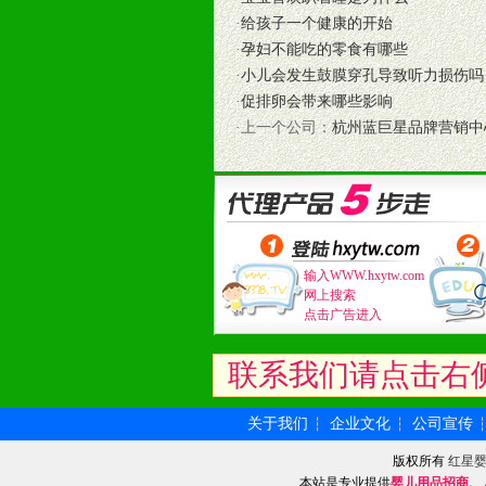
根据市场开发需要，为代理商、经销
·
给孩子一个健康的开始
专业的孕婴童媒体、杂志、直销目录
·
孕妇不能吃的零食有哪些
专业的孕婴童媒体、杂志、直销目录
·
小儿会发生鼓膜穿孔导致听力损伤吗
4、专业完善的售后服务支持
·
促排卵会带来哪些影响
5、确保经销商相应区域内的独家垄
·上一个公司：
杭州蓝巨星品牌营销中
6、实施经营管理支持，根据经销商
7、严格控制价格的波动，并给予相
8、提供合理的退换货保障制度，保
9、及时有力的推出各种终端促销活
拉宝、海报、试用装等）
10、提供信息支持，使经销商商融
输入WWW.hxytw.com
网上搜索
11、提供方便、快捷、灵活、安全、
点击广告进入
12、不断寻求国际前缘产品，完善
和终端客户提供更好的支持和服务。
联系我们请点击右
十二、加盟方法
关于我们
企业文化
公司宣传
┆
┆
1、通过电话、邮件、网上留言等方
2、与我公司相关人员取得联系之后
版权所有
红星
3、加盟者也可到我公司实地考察，
本站是专业提供
婴儿用品招商
、