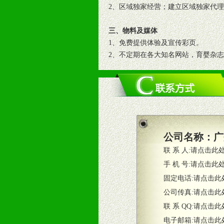
2、区域独家经营；建立区域独家代
三、物料及媒体
1、免费提供体验及宣传彩页。
2、不定期在各大知名网站，育婴杂
3、根据地方实际情况提供销售喷绘
四、市场操作及支持
1、根据区域市场协助制定具体营销
2、根据具体情况公司给予必要市场
3、根据市场需要，派驻区域销售人
公司名称：
广
4、根据市场情况公司给予专职或兼
联 系 人:
请点击此
五、退换货制度
手 机 号:
请点击此
1、给予前期市场操作一定比例退换
固定电话:
请点击此
2、对于临期，滞销品给予一定比例
公司传真:
请点击此
联 系 QQ:
请点击此
六、服务优势
电子邮箱:
请点击此
1、完善的信息服务咨询中心：本着