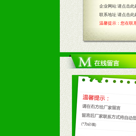
企业网站:
请点击此
2、售后服务：突发性产品问题或消
3、我们时刻整理各区销售情况，帮
联系地址:
请点击此
温馨提示：您在联系
七、招商代理（全国各地）
1、认同我们的经营理念。
2、具备较好商业信誉和资金实力。
3、具备区域内良好的终端网点和销
4、具备一定业务团队能力覆盖区域
5、具备较强的市场操作意识，投入
八、品牌产品
1、不断提升品牌的知名度，美誉度。
2、不断开创新产品不断满足消费者
九、加盟优势
1、广告企划支持：产品手册、PO
场武器。
2、市场保护支持：供优质产品，全