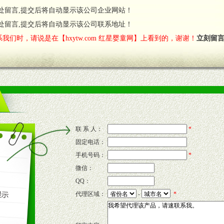
处留言,提交后将自动显示该公司企业网站！
费者意见反馈，我们予以及时受理记录并合理妥善解决。
您诊断、分析市场，及时收编销售效果显着的案例，与您共商启动市场。
处留言,提交后将自动显示该公司联系地址！
我们时，请说是在【hxytw.com 红星婴童网】上看到的，谢谢！
立刻留
售渠道。
的流通渠道，孕婴童渠道，医药渠道并为之提供配送服务。
意识和配合意识。
联 系 人：
*
固定电话：
的新需求及适应市场变化。
手机号码：
*
微信：
QQ：
P宣传画、三折页及宣传礼品全面配赠，免费提供软硬性平面广告、电台广
代理区域：
-
*
套合法经营手续，采取统一底价供货、严格保证区域市场独占，杜绝串货