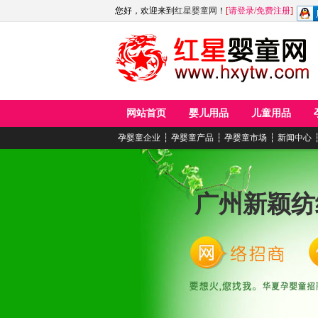
您好，欢迎来到
红星婴童网
！
[
请登录
/
免费注册
]
网站首页
婴儿用品
儿童用品
孕婴童企业
┆
孕婴童产品
┆
孕婴童市场
┆
新闻中心
广州新颖纺