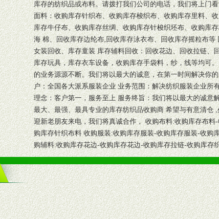
库存的纺织品或布料。请拨打我们公司的电话，我们将上门看
面料：收购库存针织布、收购库存梭织布、收购库存里料、收
库存牛仔布、收购库存丝绸、收购库存针梭织坯布、收购库存
海 棉、回收库存边纶布,回收库存泳衣布、回收库存摇粒布等
女装回收、库存童装 库存辅料回收：回收花边、回收拉链、
库存玩具，库存衣车设备，收购库存手袋料，纱，线等均可。
的业务源源不断。我们将以最大的诚意，在第一时间解决你的
户：全国各大派系服装企业 业务范围：解决纺织服装企业所有
理念：客户第一，服务至上 服务终旨：我们将以最大的诚意
最大、最强、最具专业的库存纺织品收购商 希望与有意清仓 
迎新老朋友来电，我们将真诚合作， 收购布料:收购库存布料-
购库存针织布料 收购服装:收购库存服装-收购库存服装-收购库
购辅料:收购库存花边-收购库存花边-收购库存拉链-收购库存