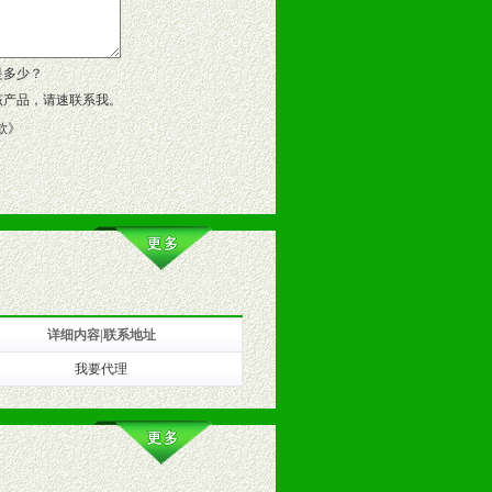
作方案。
是多少？
该产品，请速联系我。
款
》
详细内容|联系地址
我要代理
训。