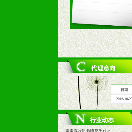
3、对代理商、经销商提供公司资执
4、营销技术支持：因地制宜，采取
5、返利奖励支持：累计进货奖励，
6、售后服务支持：营销全程跟踪服
7、退换货支持：诚信为本的退换货
十、代理条件
1、拥有婴幼儿产品经销网络，营养
2、认同公司产品及经营理念，有良
3、严格按照统一最低渠道价格，统
4、具有一定的资金实力，良好的商
5、为维护区域经销商利益，不得窜
日期
十一、公司支持
2016-10-2
1、免费人员培训支持
由销售明星、业务拓展能手、专业营
2、终端宣传品支持
提供全国统一的产品手册、妈妈手册、
3、大型促销活动支持
·
宝宝喜欢趴着睡是为什么