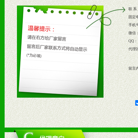
2、根据具体情况公司给予
联 系
3、根据市场需要，派驻区
固定
保产品顺利销售。
手机
微信
4、根据市场情况公司给予
QQ：
代理
购支持。
留言
五、退换货制度
1、给予前期市场操作一定
2、对于临期，滞销品给予
六、服务优势