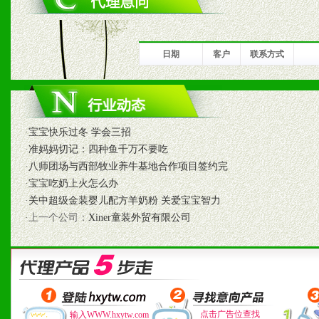
1、完善的信息服务咨询中
我们将及时回复您的疑问。
日期
客户
联系方式
2、售后服务：突发性产品
以及时受理记录并合理妥善
·
宝宝快乐过冬 学会三招
3、我们时刻整理各区销售
·
准妈妈切记：四种鱼千万不要吃
时收编销售效果显着的案例
·
八师团场与西部牧业养牛基地合作项目签约完
·
宝宝吃奶上火怎么办
·
关中超级金装婴儿配方羊奶粉 关爱宝宝智力
·上一个公司：
Xiner童装外贸有限公司
七、招商代理（全国各地）
1、认同我们的经营理念。
2、具备较好商业信誉和资
点击广告位查找
输入WWW.hxytw.com