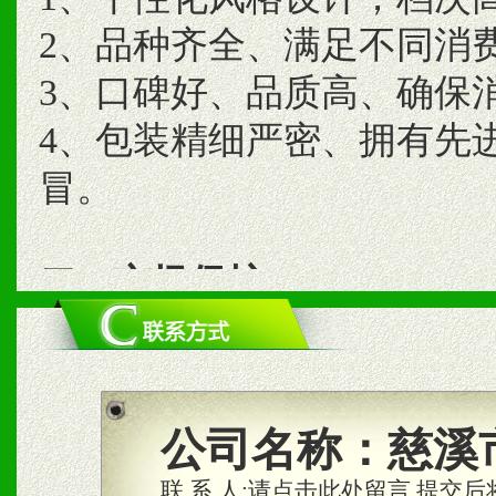
2、品种齐全、满足不同消
3、口碑好、品质高、确保
4、包装精细严密、拥有先
冒。
二、市场保护
1、统一市场价格；建立全
商利润。
2、区域独家经营；建立区
公司名称：
慈溪
合作关系。
联 系 人:
请点击此处留言,提交后