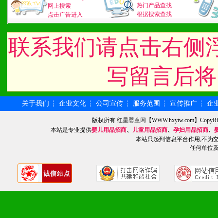
3、具备区域内良好的终端
热门产品查找
网上搜索
根据搜索查找
点击广告进入
4、具备一定业务团队能力
联系我们请点击右侧
道，医药渠道并为之提供配
5、具备较强的市场操作意
写留言后将
关于我们
企业文化
公司宣传
服务范围
宣传推广
企
┆
┆
┆
┆
┆
八、品牌产品
版权所有
红星婴童网
【WWW.hxytw.com】Cop
1、不断提升品牌的知名度
本站是专业提供
婴儿用品招商
、
儿童用品招商
、
孕妇用品招商
、
本站只起到信息平台作用,不为
2、不断开创新产品不断满
任何单位
化。
九、加盟优势