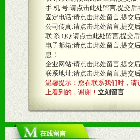
手 机 号:
请点击此处留言,提交后
固定电话:
请点击此处留言,提交
三、物料及媒体
公司传真:
请点击此处留言,提交
1、免费提供体验及宣传彩
联 系 QQ:
请点击此处留言,提交
2、不定期在各大知名网站
电子邮箱:
请点击此处留言,提交
息！
知名度和影响力。
企业网站:
请点击此处留言,提交
3、根据地方实际情况提供
联系地址:
请点击此处留言,提交
温馨提示：您在联系我们时，请说是在
具。
上看到的，谢谢！
立刻留言
四、市场操作及支持
1、根据区域市场协助制定