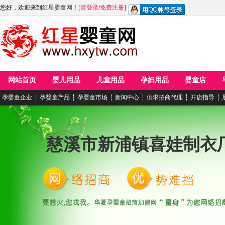
您好，欢迎来到
红星婴童网
！
[
请登录
/
免费注册
]
网站首页
婴儿用品
儿童用品
孕妇用品
婴童店
孕婴童企业
┆
孕婴童产品
┆
孕婴童市场
┆
新闻中心
┆
供求招商代理
┆
开店指导
┆
慈溪市新浦镇喜娃制衣