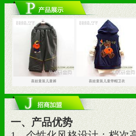
喜娃童装儿童裤
喜娃童装儿童带帽卫衣
一、产品优势
1、个性化风格设计；档次