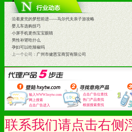
1、认同我们的经营理念。
2、具备较好商业信誉和资
·
沿着麦兜的梦想前进——马尔代夫亲子游攻略
3、具备区域内良好的终端
·
婴儿车选购技巧
·
小屏手机更伤宝宝眼睛
4、具备一定业务团队能力
·
男性补肾吃什么
·
孕妇可以吃辣椒吗
道，医药渠道并为之提供配
·上一个公司：
广州市健恩宝商贸有限公司
5、具备较强的市场操作意
八、品牌产品
点击广告位查找
输入WWW.hxytw.com
热门产品查找
1、不断提升品牌的知名度
网上搜索
根据搜索查找
点击广告进入
2、不断开创新产品不断满
联系我们请点击右侧
化。