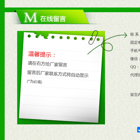
1、根据区域市场协助制定
2、根据具体情况公司给予
联 系
3、根据市场需要，派驻区
固定
保产品顺利销售。
手机
微信
4、根据市场情况公司给予
QQ：
代理
购支持。
留言
五、退换货制度
1、给予前期市场操作一定
2、对于临期，滞销品给予