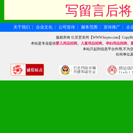
写留言后将
九、加盟优势
关于我们
企业文化
公司宣传
服务范围
宣传推广
企
┆
┆
┆
┆
┆
1、广告企划支持：产品手
版权所有
红星婴童网
【WWW.hxytw.com】Cop
本站是专业提供
婴儿用品招商
、
儿童用品招商
、
孕妇用品招商
、
品全面配赠，免费提供软硬
本站只起到信息平台作用,不为
任何单位
册、专柜咨询手册等各种市
2、市场保护支持：供优质
统一底价供货、严格保证区
3、对代理商、经销商提供
单，税务发票，产品质量报
4、营销技术支持：因地制