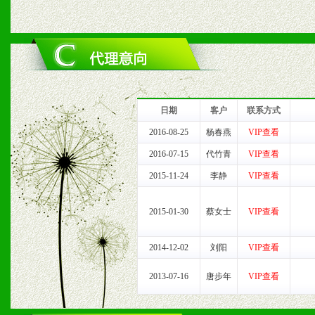
六、服务优势
1、完善的信息服务咨询中
我们将及时回复您的疑问。
日期
客户
联系方式
2、售后服务：突发性产品
2016-08-25
杨春燕
VIP查看
2016-07-15
代竹青
VIP查看
以及时受理记录并合理妥善
2015-11-24
李静
VIP查看
3、我们时刻整理各区销售
2015-01-30
蔡女士
VIP查看
时收编销售效果显着的案例
2014-12-02
刘阳
VIP查看
2013-07-16
唐步年
VIP查看
七、招商代理（全国各地）