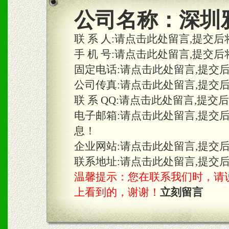
2、区域独家经营；建立区
公司名称：
深圳
合作关系。
联 系 人:
请点击此处留言,提交后
手 机 号:
请点击此处留言,提交后
固定电话:
请点击此处留言,提交
三、物料及媒体
公司传真:
请点击此处留言,提交
1、免费提供体验及宣传彩
联 系 QQ:
请点击此处留言,提交
2、不定期在各大知名网站
电子邮箱:
请点击此处留言,提交
息！
知名度和影响力。
企业网站:
请点击此处留言,提交
3、根据地方实际情况提供
联系地址:
请点击此处留言,提交
温馨提示：您在联系我们时，请说是在
具。
上看到的，谢谢！
立刻留言
四、市场操作及支持