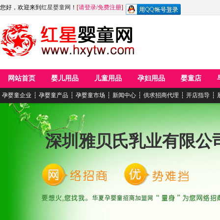
您好，欢迎来到
红星婴童网
！
[
请登录
/
免费注册
]
网站首页
婴儿用品
儿童用品
孕妇用品
婴童店
孕婴童企业
┆
孕婴童产品
┆
孕婴童市场
┆
新闻中心
┆
供求招商代理
┆
开店指导
┆
深圳雅贝氏乳业有限公