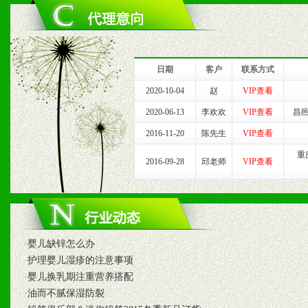
六、服务优势
1、完善的信息服务咨询中
我们将及时回复您的疑问。
日期
客户
联系方式
2、售后服务：突发性产品
2020-10-04
赵
VIP查看
2020-06-13
李欢欢
VIP查看
昌
以及时受理记录并合理妥善
2016-11-20
陈先生
VIP查看
3、我们时刻整理各区销售
重
2016-09-28
邱老师
VIP查看
时收编销售效果显着的案例
七、招商代理（全国各地）
·
婴儿缺锌怎么办
·
护理婴儿湿疹的注意事项
1、认同我们的经营理念。
·
婴儿换乳期注重营养搭配
·
油而不腻保湿防裂
2、具备较好商业信誉和资