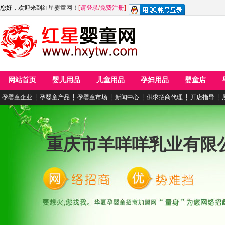
您好，欢迎来到
红星婴童网
！
[
请登录
/
免费注册
]
网站首页
婴儿用品
儿童用品
孕妇用品
婴童店
孕婴童企业
┆
孕婴童产品
┆
孕婴童市场
┆
新闻中心
┆
供求招商代理
┆
开店指导
┆
重庆市羊咩咩乳业有限