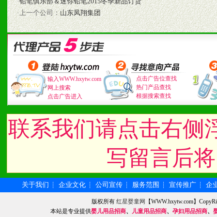
·
铅笔俱乐部＆迷你铅笔2015冬季新品订货
3、具备区域内良好的终端
·上一个公司：
山东凤翔集团
4、具备一定业务团队能力
道，医药渠道并为之提供配
5、具备较强的市场操作意
点击广告位查找
输入WWW.hxytw.com
热门产品查找
网上搜索
根据搜索查找
点击广告进入
八、品牌产品
联系我们请点击右侧
1、不断提升品牌的知名度
写留言后将
2、不断开创新产品不断满
化。
关于我们
企业文化
公司宣传
服务范围
宣传推广
企
┆
┆
┆
┆
┆
版权所有
红星婴童网
【WWW.hxytw.com】Cop
本站是专业提供
婴儿用品招商
、
儿童用品招商
、
孕妇用品招商
、