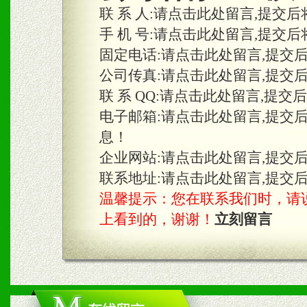
合作关系。
联 系 人:
请点击此处留言,提交后
手 机 号:
请点击此处留言,提交后
固定电话:
请点击此处留言,提交
三、物料及媒体
公司传真:
请点击此处留言,提交
1、免费提供体验及宣传彩
联 系 QQ:
请点击此处留言,提交
2、不定期在各大知名网站
电子邮箱:
请点击此处留言,提交
息！
知名度和影响力。
企业网站:
请点击此处留言,提交
3、根据地方实际情况提供
联系地址:
请点击此处留言,提交
温馨提示：您在联系我们时，请说是在
具。
上看到的，谢谢！
立刻留言
四、市场操作及支持
1、根据区域市场协助制定