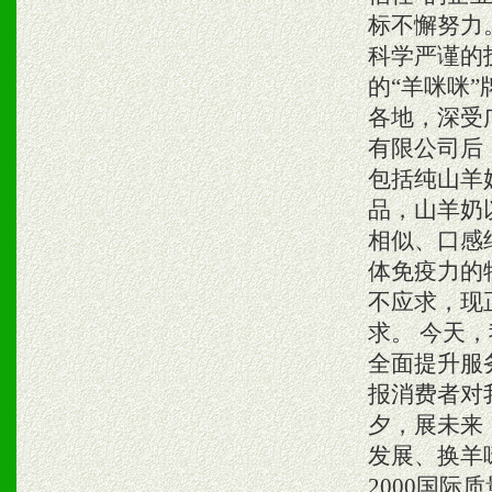
标不懈努力
科学严谨的
的“羊咪咪
各地，深受
有限公司后
包括纯山羊
品，山羊奶
相似、口感
体免疫力的
不应求，现
求。 今天
全面提升服
报消费者对
夕，展未来
发展、换羊咪
2000国际