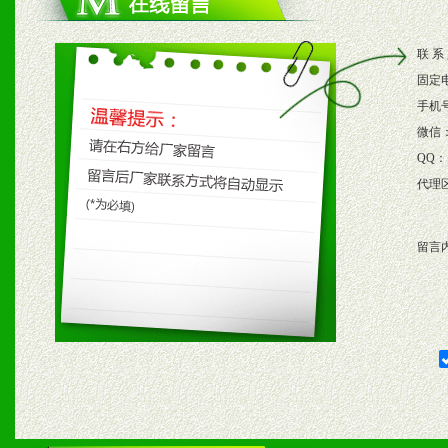
2、根据具体情况公司给予
联 系
3、根据市场需要，派驻区
固定
保产品顺利销售。
手机
微信
4、根据市场情况公司给予
QQ：
代理
购支持。
留言
五、退换货制度
1、给予前期市场操作一定
2、对于临期，滞销品给予