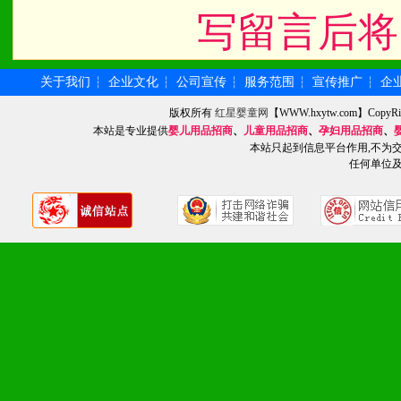
写留言后将
关于我们
企业文化
公司宣传
服务范围
宣传推广
企
┆
┆
┆
┆
┆
版权所有
红星婴童网
【WWW.hxytw.com】Cop
本站是专业提供
婴儿用品招商
、
儿童用品招商
、
孕妇用品招商
、
本站只起到信息平台作用,不为
任何单位