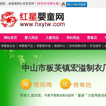
您好，欢迎来到
红星婴童网
！
[
请登录
/
免费注册
]
网站首页
婴儿用品
儿童用品
孕妇用品
婴童店
孕婴童企业
┆
孕婴童产品
┆
孕婴童市场
┆
新闻中心
┆
供求招商代理
┆
开店指导
┆
中山市板芙镇宏溢制衣