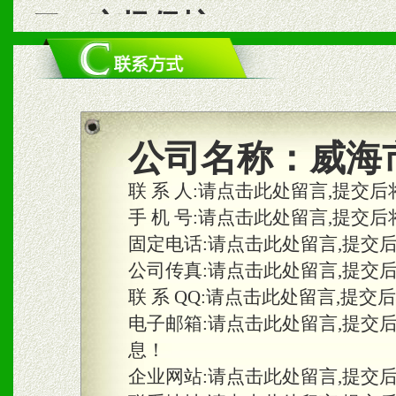
二、市场保护
1、统一市场价格；建立全
商利润。
2、区域独家经营；建立区
公司名称：
威海
合作关系。
联 系 人:
请点击此处留言,提交后
手 机 号:
请点击此处留言,提交后
固定电话:
请点击此处留言,提交
三、物料及媒体
公司传真:
请点击此处留言,提交
1、免费提供体验及宣传彩
联 系 QQ:
请点击此处留言,提交
2、不定期在各大知名网站
电子邮箱:
请点击此处留言,提交
息！
知名度和影响力。
企业网站:
请点击此处留言,提交