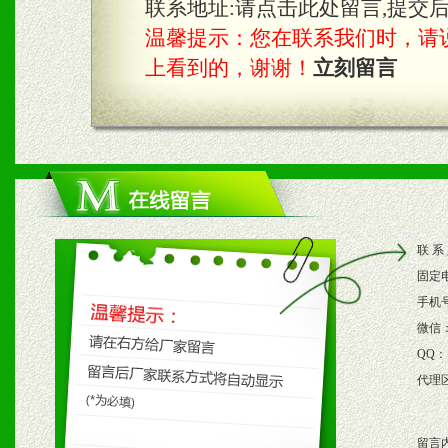
3、根据地方实际情况提供
联系地址:
请点击此处留言,提交
温馨提示：您在联系我们时，请说是在
具。
上看到的，谢谢！
立刻留言
四、市场操作及支持
1、根据区域市场协助制定
2、根据具体情况公司给予
联 系
3、根据市场需要，派驻区
固定
保产品顺利销售。
手机
微信
4、根据市场情况公司给予
QQ：
代理
购支持。
留言