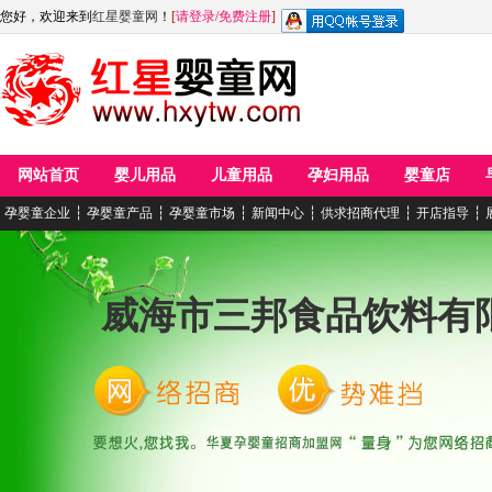
您好，欢迎来到
红星婴童网
！
[
请登录
/
免费注册
]
网站首页
婴儿用品
儿童用品
孕妇用品
婴童店
孕婴童企业
┆
孕婴童产品
┆
孕婴童市场
┆
新闻中心
┆
供求招商代理
┆
开店指导
┆
威海市三邦食品饮料有