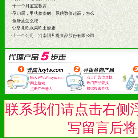
·
十一个月宝宝教育
1、不断提升品牌的知名度
·
孕14周，甲状腺疾病、尿碘数值超高，怎么
·
鱼肝油怎么吃
2、不断开创新产品不断满
·
让婴儿吃水果吃出健康
·上一个公司：
河南阿凡提食品股份有限公司
化。
九、加盟优势
1、广告企划支持：产品手
点击广告位查找
输入WWW.hxytw.com
热门产品查找
网上搜索
根据搜索查找
点击广告进入
品全面配赠，免费提供软硬
册、专柜咨询手册等各种市
联系我们请点击右侧
2、市场保护支持：供优质
写留言后将
统一底价供货、严格保证区