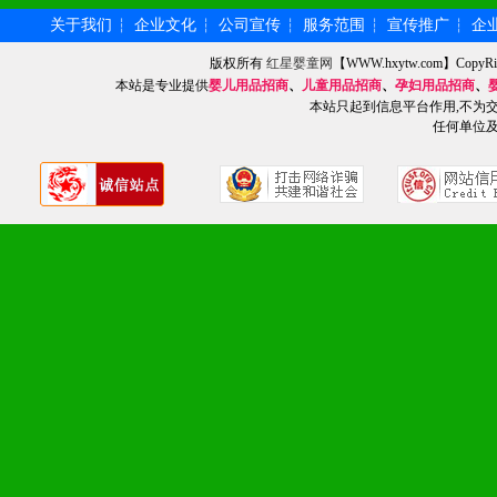
3、对代理商、经销商提供
关于我们
企业文化
公司宣传
服务范围
宣传推广
企
┆
┆
┆
┆
┆
单，税务发票，产品质量报
版权所有
红星婴童网
【WWW.hxytw.com】Cop
本站是专业提供
婴儿用品招商
、
儿童用品招商
、
孕妇用品招商
、
本站只起到信息平台作用,不为
4、营销技术支持：因地制
任何单位
专柜、社区、HS、名人营
5、返利奖励支持：累计进
6、售后服务支持：营销全
培训等企业售后服务。
7、退换货支持：诚信为本
场操作全程无忧。