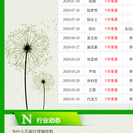
2020-07-10
陆璐
VIP查看
时收编销售效果显着的案例
2020-07-10
陆梦莹
VIP查看
2020-07-10
陆女士
VIP查看
七、招商代理（全国各地）
2020-07-10
陆生
VIP查看
朵冠
2020-04-10
裴文前
VIP查看
养
1、认同我们的经营理念。
2020-03-27
施亚蒙
VIP查看
养
2、具备较好商业信誉和资
2020-03-24
张彦斌
VIP查看
养
3、具备区域内良好的终端
2020-03-24
尹旭
VIP查看
养
4、具备一定业务团队能力
2020-03-20
张利亚
VIP查看
养
2020-03-20
王蕾
VIP查看
养
道，医药渠道并为之提供配
2020-01-16
代龙万
VIP查看
养
5、具备较强的市场操作意
八、品牌产品
·
为什么不能过度喝饮料