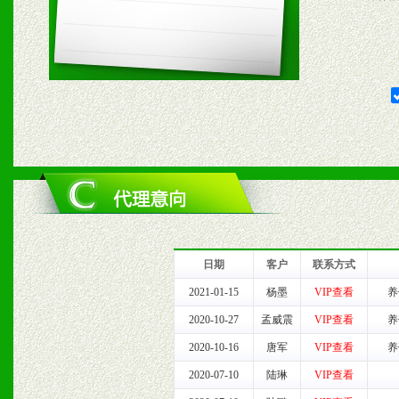
五、退换货制度
1、给予前期市场操作一定
2、对于临期，滞销品给予
六、服务优势
1、完善的信息服务咨询中
我们将及时回复您的疑问。
日期
客户
联系方式
2、售后服务：突发性产品
2021-01-15
杨墨
VIP查看
养
2020-10-27
孟威震
VIP查看
养
以及时受理记录并合理妥善
2020-10-16
唐军
VIP查看
养
3、我们时刻整理各区销售
2020-07-10
陆琳
VIP查看