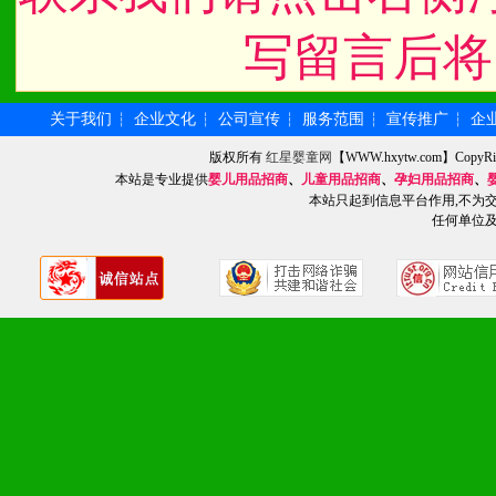
写留言后将
关于我们
企业文化
公司宣传
服务范围
宣传推广
企
┆
┆
┆
┆
┆
版权所有
红星婴童网
【WWW.hxytw.com】Cop
本站是专业提供
婴儿用品招商
、
儿童用品招商
、
孕妇用品招商
、
本站只起到信息平台作用,不为
任何单位