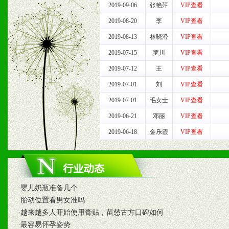
2019-09-06
张艳萍
VIP查看
七、招商代理（全国各地）
2019-08-20
李
VIP查看
2019-08-13
林晓澄
VIP查看
1、认同我们的经营理念。
2019-07-15
罗川
VIP查看
2、具备较好商业信誉和资
2019-07-12
王
VIP查看
3、具备区域内良好的终端
2019-07-01
刘
VIP查看
2019-07-01
毛女士
VIP查看
4、具备一定业务团队能力
2019-06-21
邓丽
VIP查看
道，医药渠道并为之提供配
2019-06-18
金乐霞
VIP查看
5、具备较强的市场操作意
·
婴儿奶瓶准备几个
八、品牌产品
·
胎动位置看男女准吗
·
越来越多人开始使用膏贴，苗慈古方口碑如何
1、不断提升品牌的知名度
·
最容易怀孕姿势