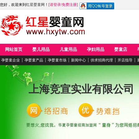
您好，欢迎来到
红星婴童网
！
[
请登录
/
免费注册
]
网站首页
婴儿用品
儿童用品
孕妇用品
婴童店
孕婴童企业
┆
孕婴童产品
┆
孕婴童市场
┆
新闻中心
┆
供求招商代理
┆
开店指导
┆
上海竞宣实业有限公司