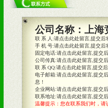
1、统一市场价格；建立全
商利润。
2、区域独家经营；建立区
公司名称：
上海
合作关系。
联 系 人:
请点击此处留言,提交后
手 机 号:
请点击此处留言,提交后
固定电话:
请点击此处留言,提交
三、物料及媒体
公司传真:
请点击此处留言,提交
1、免费提供体验及宣传彩
联 系 QQ:
请点击此处留言,提交
2、不定期在各大知名网站
电子邮箱:
请点击此处留言,提交
息！
知名度和影响力。
企业网站:
请点击此处留言,提交
3、根据地方实际情况提供
联系地址:
请点击此处留言,提交
温馨提示：您在联系我们时，请说是在
具。