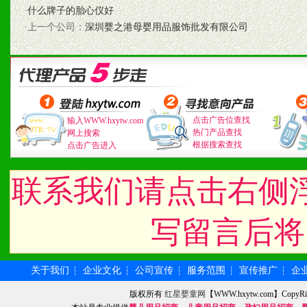
·
什么牌子的胎心仪好
2、不断开创新产品不断满
·上一个公司：
深圳婴之港母婴用品服饰批发有限公司
化。
九、加盟优势
点击广告位查找
输入WWW.hxytw.com
1、广告企划支持：产品手
热门产品查找
网上搜索
根据搜索查找
点击广告进入
品全面配赠，免费提供软硬
联系我们请点击右侧
册、专柜咨询手册等各种市
2、市场保护支持：供优质
写留言后将
统一底价供货、严格保证区
关于我们
企业文化
公司宣传
服务范围
宣传推广
企
┆
┆
┆
┆
┆
3、对代理商、经销商提供
版权所有
红星婴童网
【WWW.hxytw.com】Cop