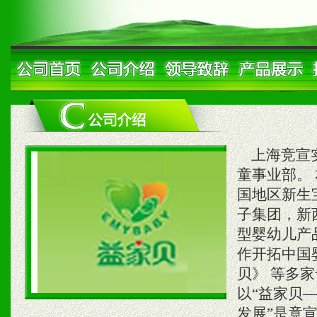
上海竞宣实
童事业部。
国地区新生
子集团，新
型婴幼儿产
作开拓中国
贝》 等多
以“益家贝
发展”是竟