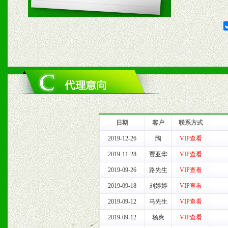
1、给予前期市场操作一定
2、对于临期，滞销品给予
六、服务优势
1、完善的信息服务咨询中
我们将及时回复您的疑问。
日期
客户
联系方式
2、售后服务：突发性产品
2019-12-26
陶
VIP查看
2019-11-28
贾亚华
VIP查看
以及时受理记录并合理妥善
2019-09-26
路先生
VIP查看
3、我们时刻整理各区销售
2019-09-18
刘婷婷
VIP查看
2019-09-12
马先生
VIP查看
时收编销售效果显着的案例
2019-09-12
杨爽
VIP查看