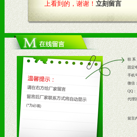
上看到的，谢谢！
立刻留言
四、市场操作及支持
1、根据区域市场协助制定
2、根据具体情况公司给予
联 系
3、根据市场需要，派驻区
固定
保产品顺利销售。
手机
微信
4、根据市场情况公司给予
QQ：
代理
购支持。
留言
五、退换货制度