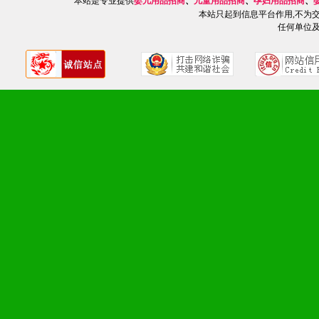
单，税务发票，产品质量报
本站是专业提供
婴儿用品招商
、
儿童用品招商
、
孕妇用品招商
、
本站只起到信息平台作用,不为
任何单位
4、营销技术支持：因地制
专柜、社区、HS、名人营
5、返利奖励支持：累计进
6、售后服务支持：营销全
培训等企业售后服务。
7、退换货支持：诚信为本
场操作全程无忧。
十、代理条件
1、拥有婴幼儿产品经销网