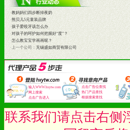
·
教妈妈们四步断掉夜奶
七、招商代理（全国各地）
·
熊贝儿5元童装品牌
·
孩子爱咬牙该怎么办
1、认同我们的经营理念。
·
对孩子的呵护如何把握好“度”？
·
怎么教宝宝学画画呢？
2、具备较好商业信誉和资
·上一个公司：
无锡盛如商贸有限公司
3、具备区域内良好的终端
4、具备一定业务团队能力
道，医药渠道并为之提供配
点击广告位查找
输入WWW.hxytw.com
热门产品查找
网上搜索
5、具备较强的市场操作意
根据搜索查找
点击广告进入
联系我们请点击右侧
八、品牌产品