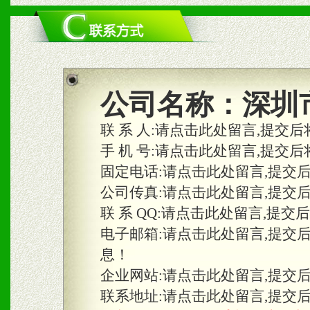
二、市场保护
1、统一市场价格；建立全
商利润。
2、区域独家经营；建立区
公司名称：
深圳
合作关系。
联 系 人:
请点击此处留言,提交后
手 机 号:
请点击此处留言,提交后
固定电话:
请点击此处留言,提交
三、物料及媒体
公司传真:
请点击此处留言,提交
1、免费提供体验及宣传彩
联 系 QQ:
请点击此处留言,提交
2、不定期在各大知名网站
电子邮箱:
请点击此处留言,提交
息！
知名度和影响力。
企业网站:
请点击此处留言,提交
3、根据地方实际情况提供
联系地址:
请点击此处留言,提交