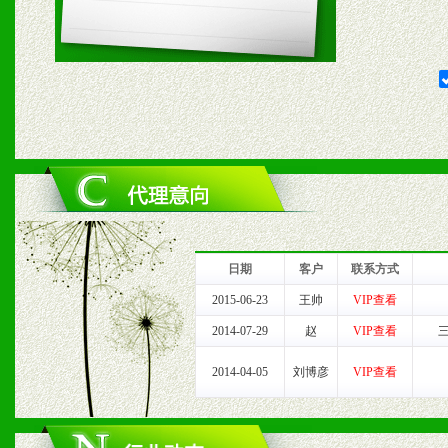
五、退换货制度
1、给予前期市场操作一定
2、对于临期，滞销品给予
六、服务优势
1、完善的信息服务咨询中
我们将及时回复您的疑问。
日期
客户
联系方式
2、售后服务：突发性产品
2015-06-23
王帅
VIP查看
2014-07-29
赵
VIP查看
以及时受理记录并合理妥善
2014-04-05
刘博彦
VIP查看
3、我们时刻整理各区销售
时收编销售效果显着的案例