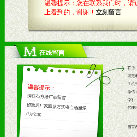
温馨提示：您在联系我们时，请说是在
具。
上看到的，谢谢！
立刻留言
四、市场操作及支持
1、根据区域市场协助制定
2、根据具体情况公司给予
联 系
3、根据市场需要，派驻区
固定
保产品顺利销售。
手机
微信
4、根据市场情况公司给予
QQ：
代理
购支持。
留言