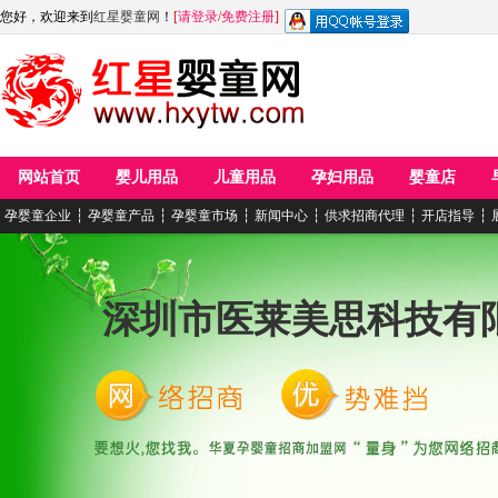
您好，欢迎来到
红星婴童网
！
[
请登录
/
免费注册
]
网站首页
婴儿用品
儿童用品
孕妇用品
婴童店
孕婴童企业
┆
孕婴童产品
┆
孕婴童市场
┆
新闻中心
┆
供求招商代理
┆
开店指导
┆
深圳市医莱美思科技有