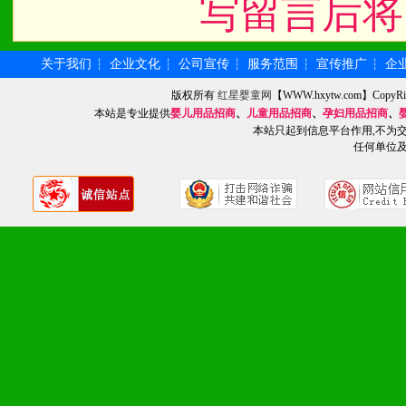
写留言后将
1、不断提升品牌的知名度
2、不断开创新产品不断满
关于我们
企业文化
公司宣传
服务范围
宣传推广
企
┆
┆
┆
┆
┆
化。
版权所有
红星婴童网
【WWW.hxytw.com】Cop
本站是专业提供
婴儿用品招商
、
儿童用品招商
、
孕妇用品招商
、
本站只起到信息平台作用,不为
任何单位
九、加盟优势
1、广告企划支持：产品手
品全面配赠，免费提供软硬
册、专柜咨询手册等各种市
2、市场保护支持：供优质
统一底价供货、严格保证区
3、对代理商、经销商提供