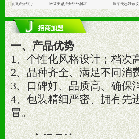
预防妊娠纹疗
医莱美思妊娠纹舒润霜
医莱美思妊娠纹香皂90
一、产品优势
1、个性化风格设计；档次
2、品种齐全、满足不同消
3、口碑好、品质高、确保
4、包装精细严密、拥有先
冒。