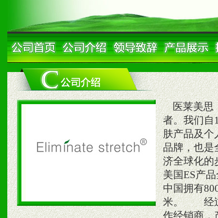
医莱美思，
者。我们自
肤产品及个
品牌，也是
济全球化的步
美国ES产
中国拥有80
米。 经过
作经销商，