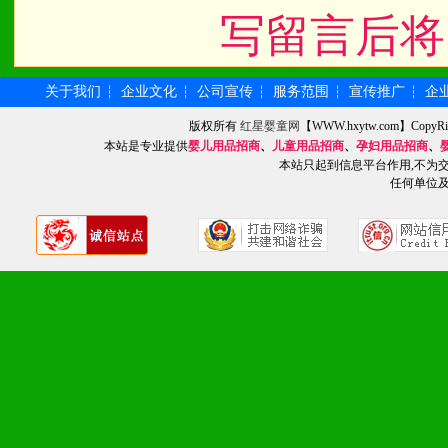
写留言后将
关于我们
企业文化
公司宣传
服务范围
宣传推广
企
┆
┆
┆
┆
┆
版权所有
红星婴童网
【WWW.hxytw.com】Cop
本站是专业提供
婴儿用品招商
、
儿童用品招商
、
孕妇用品招商
、
本站只起到信息平台作用,不为
任何单位