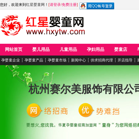
您好，欢迎来到
红星婴童网
！
[
请登录
/
免费注册
]
网站首页
婴儿用品
儿童用品
孕妇用品
婴童店
孕婴童企业
┆
孕婴童产品
┆
孕婴童市场
┆
新闻中心
┆
供求招商代理
┆
开店指导
┆
杭州赛尔美服饰有限公