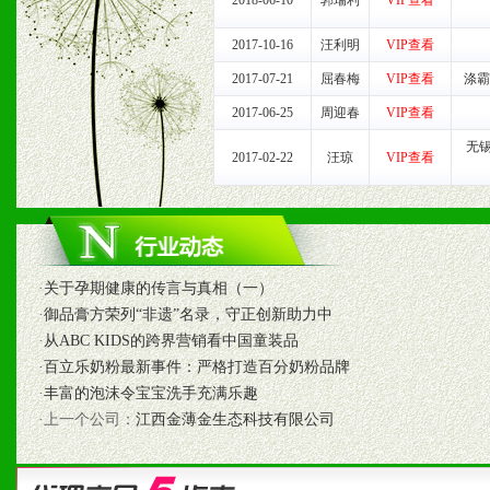
2018-06-10
郭瑞利
VIP查看
道，医药渠道并为之提供配
2017-10-16
汪利明
VIP查看
5、具备较强的市场操作意
2017-07-21
屈春梅
VIP查看
涤霸
2017-06-25
周迎春
VIP查看
无
2017-02-22
汪琼
VIP查看
八、品牌产品
1、不断提升品牌的知名度
2、不断开创新产品不断满
·
关于孕期健康的传言与真相（一）
化。
·
御品膏方荣列“非遗”名录，守正创新助力中
·
从ABC KIDS的跨界营销看中国童装品
·
百立乐奶粉最新事件：严格打造百分奶粉品牌
·
丰富的泡沫令宝宝洗手充满乐趣
九、加盟优势
·上一个公司：
江西金薄金生态科技有限公司
1、广告企划支持：产品手