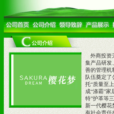
外商投资无
集产品研发
善的管理机
队伍奠定了
托“质量至
成“涤霸”
特”护革等
新一代樱花
有社会责任