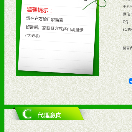
保产品顺利销售。
手机
微信
4、根据市场情况公司给予
QQ：
代理
购支持。
留言
五、退换货制度
1、给予前期市场操作一定
2、对于临期，滞销品给予
六、服务优势
1、完善的信息服务咨询中