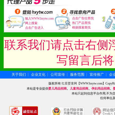
品全面配赠，免费提供软硬
册、专柜咨询手册等各种市
点击广告位查找
输入WWW.hxytw.com
热门产品查找
网上搜索
2、市场保护支持：供优质
根据搜索查找
点击广告进入
统一底价供货、严格保证区
联系我们请点击右侧
3、对代理商、经销商提供
写留言后将
单，税务发票，产品质量报
4、营销技术支持：因地制
关于我们
企业文化
公司宣传
服务范围
宣传推广
企
┆
┆
┆
┆
┆
专柜、社区、HS、名人营
版权所有
红星婴童网
【WWW.hxytw.com】Cop
本站是专业提供
婴儿用品招商
、
儿童用品招商
、
孕妇用品招商
、
5、返利奖励支持：累计进
本站只起到信息平台作用,不为
任何单位
6、售后服务支持：营销全