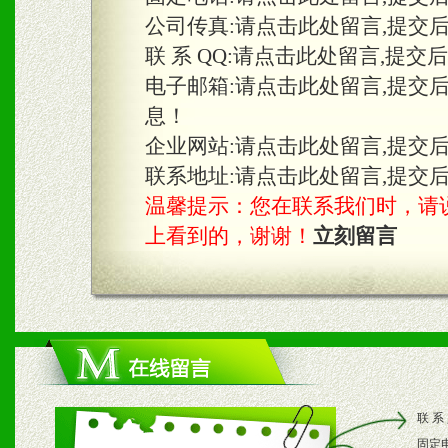
三、物料及媒体
公司传真:
请点击此处留言,提交
1、免费提供体验及宣传彩
联 系 QQ:
请点击此处留言,提交
2、不定期在各大知名网站
电子邮箱:
请点击此处留言,提交
息！
知名度和影响力。
企业网站:
请点击此处留言,提交
3、根据地方实际情况提供
联系地址:
请点击此处留言,提交
温馨提示：您在联系我们时，请说是在
具。
上看到的，谢谢！
立刻留言
四、市场操作及支持
1、根据区域市场协助制定
2、根据具体情况公司给予
联 系
3、根据市场需要，派驻区
固定