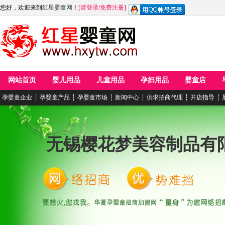
您好，欢迎来到
红星婴童网
！
[
请登录
/
免费注册
]
网站首页
婴儿用品
儿童用品
孕妇用品
婴童店
孕婴童企业
┆
孕婴童产品
┆
孕婴童市场
┆
新闻中心
┆
供求招商代理
┆
开店指导
┆
无锡樱花梦美容制品有