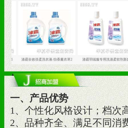
涤霸全效倍柔洗衣液-怡香薰衣草2
涤霸羽绒服专用洗涤柔软剂新款
一、产品优势
1、个性化风格设计；档次
2、品种齐全、满足不同消