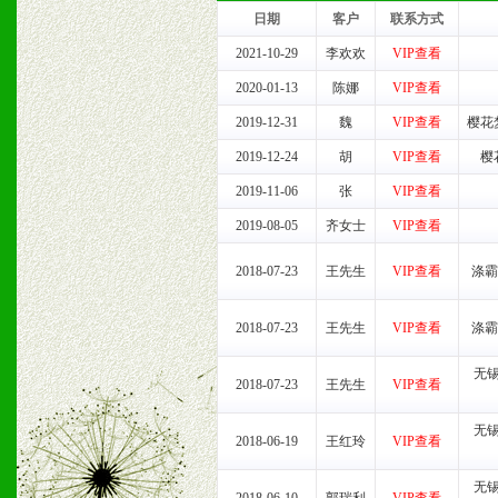
我们将及时回复您的疑问。
日期
客户
联系方式
2、售后服务：突发性产品
2021-10-29
李欢欢
VIP查看
2020-01-13
陈娜
VIP查看
以及时受理记录并合理妥善
2019-12-31
魏
VIP查看
樱花
3、我们时刻整理各区销售
2019-12-24
胡
VIP查看
樱
2019-11-06
张
VIP查看
时收编销售效果显着的案例
2019-08-05
齐女士
VIP查看
2018-07-23
王先生
VIP查看
涤霸
七、招商代理（全国各地）
2018-07-23
王先生
VIP查看
涤霸
1、认同我们的经营理念。
无
2、具备较好商业信誉和资
2018-07-23
王先生
VIP查看
无
3、具备区域内良好的终端
2018-06-19
王红玲
VIP查看
4、具备一定业务团队能力
无