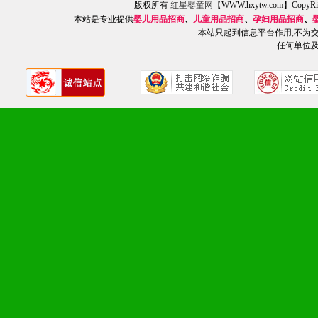
2、不断开创新产品不断满
版权所有
红星婴童网
【WWW.hxytw.com】Cop
本站是专业提供
婴儿用品招商
、
儿童用品招商
、
孕妇用品招商
、
化。
本站只起到信息平台作用,不为
任何单位
九、加盟优势
1、广告企划支持：产品手
品全面配赠，免费提供软硬
册、专柜咨询手册等各种市
2、市场保护支持：供优质
统一底价供货、严格保证区
3、对代理商、经销商提供
单，税务发票，产品质量报