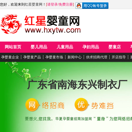
您好，欢迎来到
红星婴童网
！
[
请登录
/
免费注册
]
网站首页
婴儿用品
儿童用品
孕妇用品
婴童店
孕婴童企业
┆
孕婴童产品
┆
孕婴童市场
┆
新闻中心
┆
供求招商代理
┆
开店指导
┆
广东省南海东兴制衣厂