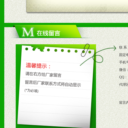
四、市场操作及支持
1、根据区域市场协助制定
2、根据具体情况公司给予
联 系
3、根据市场需要，派驻区
固定
保产品顺利销售。
手机
微信
4、根据市场情况公司给予
QQ：
代理
购支持。
留言
五、退换货制度
1、给予前期市场操作一定