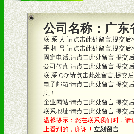
商利润。
2、区域独家经营；建立区
公司名称：
广东
合作关系。
联 系 人:
请点击此处留言,提交后
手 机 号:
请点击此处留言,提交后
固定电话:
请点击此处留言,提交
三、物料及媒体
公司传真:
请点击此处留言,提交
1、免费提供体验及宣传彩
联 系 QQ:
请点击此处留言,提交
2、不定期在各大知名网站
电子邮箱:
请点击此处留言,提交
息！
知名度和影响力。
企业网站:
请点击此处留言,提交
3、根据地方实际情况提供
联系地址:
请点击此处留言,提交
温馨提示：您在联系我们时，请说是在
具。
上看到的，谢谢！
立刻留言