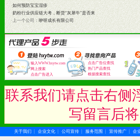
七、招商代理（全国各地）
·
如何预防宝宝湿疹
·
奶粉行业供应链大考，断货“灰犀牛”是否来
1、认同我们的经营理念。
·上一个公司：
咿呀成长有限公司
2、具备较好商业信誉和资
3、具备区域内良好的终端
4、具备一定业务团队能力
点击广告位查找
输入WWW.hxytw.com
热门产品查找
网上搜索
道，医药渠道并为之提供配
根据搜索查找
点击广告进入
5、具备较强的市场操作意
联系我们请点击右侧
写留言后将
八、品牌产品
1、不断提升品牌的知名度
关于我们
企业文化
公司宣传
服务范围
宣传推广
企
┆
┆
┆
┆
┆