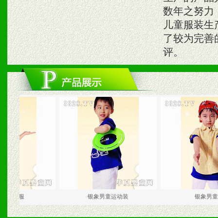
数年之努力
儿童服装生
了较为完善
评。
象女童校服
银象男童运动装
银象男童