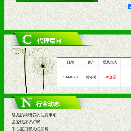
2、对于临期，滞销品给予
六、服务优势
1、完善的信息服务咨询中
我们将及时回复您的疑问。
日期
客户
联系方式
2、售后服务：突发性产品
2014-02-24
葛怀明
VIP查看
以及时受理记录并合理妥善
3、我们时刻整理各区销售
时收编销售效果显着的案例
·
婴儿奶粉喂养的注意事项
·
柔爱纸尿裤好吗
·
手心宝贝婴儿纸尿裤