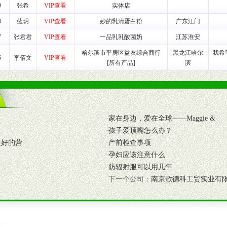
9
张希
VIP查看
实体店
养师、儿童营养专家为客户提供包括销售、营养、售后服务等各项专业培
8
蓝玥
VIP查看
妙的乳清蛋白粉
广东江门
7
张君君
VIP查看
一品乳乳酸菌奶
江苏淮安
VI手册、专柜、POP终端宣传物料、多样化的促销物品、礼品等。
哈尔滨市平房区益友综合商行
黑龙江哈尔
我希
6
李佰文
VIP查看
[所有产品]
滨
商提供活动策划，物料支持、人员支持等。媒体宣传支持
等全国性投放，扩大产品体宣传支持
等全国性投放，扩大产品宣传，提高产品美誉度。
断性经营权益。
·
家在身边，爱在全球——Maggie &
销售情况派人员驻地指导。
·
孩子爱顶嘴怎么办？
应的政策，充分保证经销产品丰厚的利润空间和市场经营的高额回报。
最好的营
·
产前检查事项
证经销商合作零风险。
·
孕妇应该注意什么
动来帮助经销商启动和拉动市场销售，提供终端物料及宣传促销用品的支持
·
防辐射服可以用几年
·下一个公司：
南京歌德科工贸实业有
入公司经营中，充分了解来自公司的行销计划，产品的发展，以及行业市场
高效和准确的后勤配送物。
母婴、儿童产品品类，为中国妈妈、宝宝提供完善的营养健康产品和宣传普