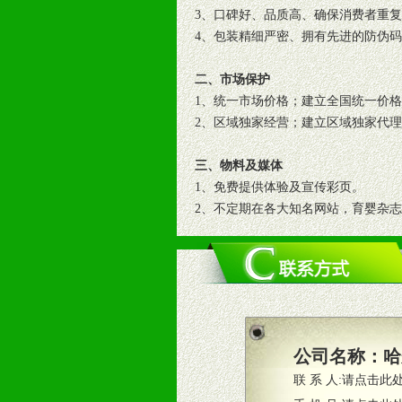
3、口碑好、品质高、确保消费者重
4、包装精细严密、拥有先进的防伪
二、市场保护
1、统一市场价格；建立全国统一价
2、区域独家经营；建立区域独家代
三、物料及媒体
1、免费提供体验及宣传彩页。
2、不定期在各大知名网站，育婴杂
3、根据地方实际情况提供销售喷绘
四、市场操作及支持
1、根据区域市场协助制定具体营销
2、根据具体情况公司给予必要市场
3、根据市场需要，派驻区域销售人
公司名称：
哈
4、根据市场情况公司给予专职或兼
联 系 人:
请点击此