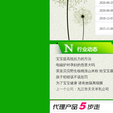
2020-09-2
1、免费人员培训支持
由销售明星、业务拓展能手、专业营
2020-06-0
2、终端宣传品支持
2018-12-0
提供全国统一的产品手册、妈妈手册、
3、大型促销活动支持
2015-11-0
根据市场开发需要，为代理商、经销
专业的孕婴童媒体、杂志、直销目录
专业的孕婴童媒体、杂志、直销目录
4、专业完善的售后服务支持
5、确保经销商相应区域内的独家垄
·
宝宝提高抵抗力的方法
6、实施经营管理支持，根据经销商
·
电磁炉对孕妇的危害大吗
7、严格控制价格的波动，并给予相
·
英皇贝贝野生核桃淮山米粉 给宝宝
8、提供合理的退换货保障制度，保
·
孩子犯错该不该惩罚
9、及时有力的推出各种终端促销活
·
为了宝宝健康 请有效隔离细菌
拉宝、海报、试用装等）
·上一个公司：
九江市天天羊乳公司
10、提供信息支持，使经销商商融
11、提供方便、快捷、灵活、安全、
12、不断寻求国际前缘产品，完善