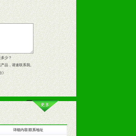
告操作手册、专柜咨询手册等各种市
、假货。
作方案。
是多少？
该产品，请速联系我。
款
》
详细内容|联系地址