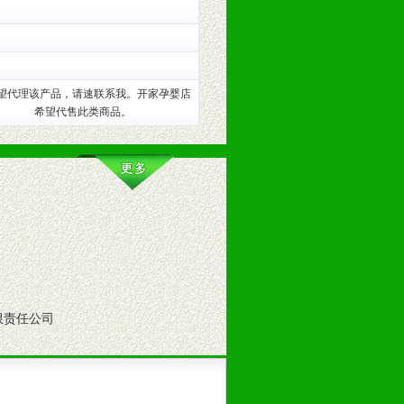
训。
望代理该产品，请速联系我。开家孕婴店
希望代售此类商品。
。（包括POP、彩页、手提袋、易
限责任公司
的趋势与流行。
及营养建康知识。为经销商、分销商