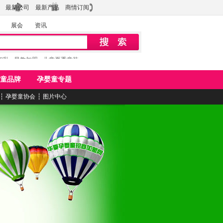
最新公司
最新产品
商情订阅
展会
资讯
初乳
早教加盟
儿童夏季童装
童品牌
孕婴童专题
┆
孕婴童协会
┆
图片中心