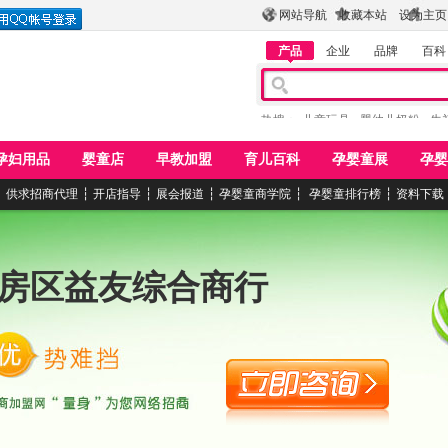
网站导航
收藏本站
设为主页
产品
企业
品牌
百科
热搜：
儿童玩具
婴幼儿奶粉
牛
孕妇用品
婴童店
早教加盟
育儿百科
孕婴童展
孕婴
┆
供求招商代理
┆
开店指导
┆
展会报道
┆
孕婴童商学院
┆
孕婴童排行榜
┆
资料下载
房区益友综合商行