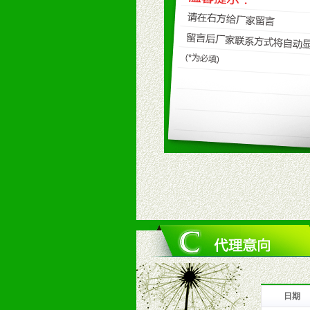
九、加盟优势
1、广告企划支持：产品手册、PO
场武器。
2、市场保护支持：供优质产品，全
3、对代理商、经销商提供公司资执
4、营销技术支持：因地制宜，采取
5、返利奖励支持：累计进货奖励，
6、售后服务支持：营销全程跟踪服
7、退换货支持：诚信为本的退换货
十、代理条件
1、拥有婴幼儿产品经销网络，营养
2、认同公司产品及经营理念，有良
3、严格按照统一最低渠道价格，统
4、具有一定的资金实力，良好的商
5、为维护区域经销商利益，不得窜
日期
十一、公司支持