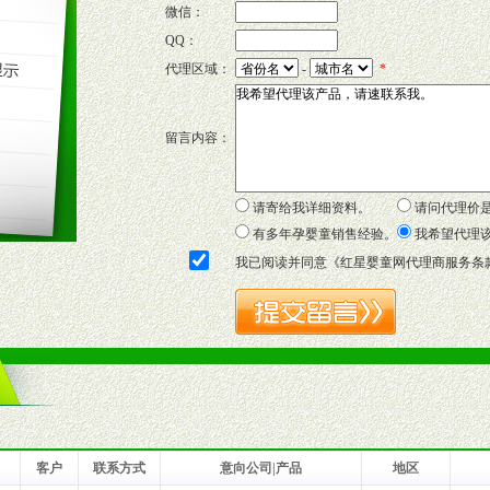
微信：
QQ：
P宣传画、三折页及宣传礼品全面配赠，免费提供软硬性平面广告、电台广
代理区域：
-
*
套合法经营手续，采取统一底价供货、严格保证区域市场独占，杜绝串货
留言内容：
证明复印件，财务以帐单，税务发票，产品质量报告检测单，产品批号；
方案，专家顾问团提供专柜、社区、HS、名人营销等各种模式市场实战操
年终完成任务返利。
请寄给我详细资料。
请问代理价
务，提供企划、咨询、培训等企业售后服务。
有多年孕婴童销售经验。
我希望代理
保障制度，使经销商市场操作全程无忧。
我已阅读并同意《
红星婴童网代理商服务条
品或保健食品相关渠道者。
好的商业道德，良好的商誉，良好的市场网络的公司及销售自然人。
一最低零售价销售，保证良性的价格体系，保证均衡的利润体系。
业信誉，具备地理区位优势。
货。
客户
联系方式
意向公司|产品
地区