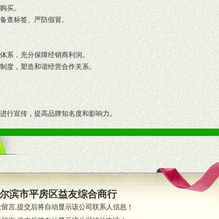
复购买。
码备查标签、严防假冒。
格体系，充分保障经销商利润。
理制度，塑造和谐经营合作关系。
志进行宣传，提高品牌知名度和影响力。
画、促销架等销售道具。
策略。
支持。
员全程跟踪服务，以确保产品顺利销售。
尔滨市平房区益友综合商行
职的业务代表及终端导购支持。
处留言,提交后将自动显示该公司联系人信息！