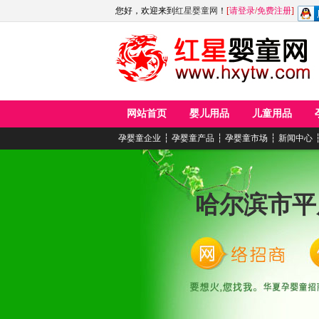
您好，欢迎来到
红星婴童网
！
[
请登录
/
免费注册
]
网站首页
婴儿用品
儿童用品
孕婴童企业
┆
孕婴童产品
┆
孕婴童市场
┆
新闻中心
哈尔滨市平