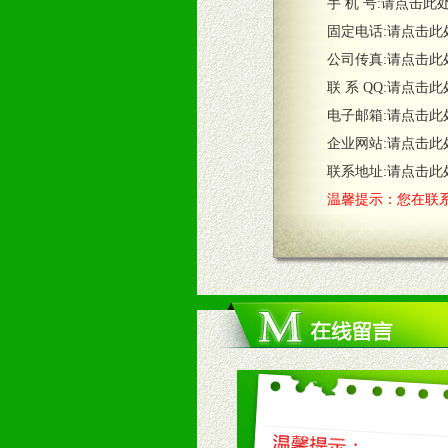
五、退换货制度
手 机 号:
请点击此
1、给予前期市场操作一定比例退换
固定电话:
请点击此
2、对于临期，滞销品给予一定比例
公司传真:
请点击此
联 系 QQ:
请点击此
六、服务优势
电子邮箱:
请点击此
1、完善的信息服务咨询中心：本着
企业网站:
请点击此
2、售后服务：突发性产品问题或消
3、我们时刻整理各区销售情况，帮
联系地址:
请点击此
温馨提示：您在联系
七、招商代理（全国各地）
1、认同我们的经营理念。
2、具备较好商业信誉和资金实力。
3、具备区域内良好的终端网点和销
4、具备一定业务团队能力覆盖区域
5、具备较强的市场操作意识，投入
八、品牌产品
1、不断提升品牌的知名度，美誉度。
2、不断开创新产品不断满足消费者