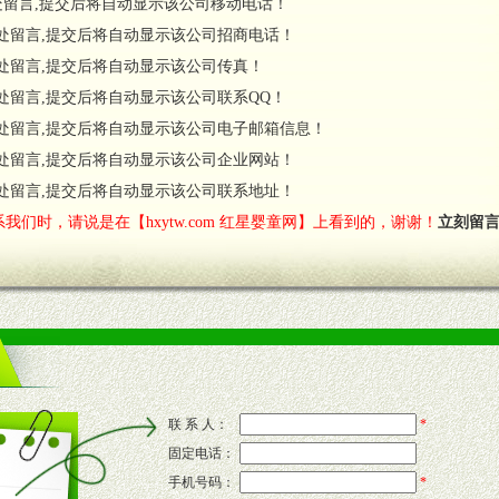
处留言,提交后将自动显示该公司移动电话！
货政策。
处留言,提交后将自动显示该公司招商电话！
调换政策。
处留言,提交后将自动显示该公司传真！
处留言,提交后将自动显示该公司联系QQ！
处留言,提交后将自动显示该公司电子邮箱信息！
对代理商负责的态度，我们将及时回复您的疑问。
处留言,提交后将自动显示该公司企业网站！
费者意见反馈，我们予以及时受理记录并合理妥善解决。
您诊断、分析市场，及时收编销售效果显着的案例，与您共商启动市场。
处留言,提交后将自动显示该公司联系地址！
我们时，请说是在【hxytw.com 红星婴童网】上看到的，谢谢！
立刻留
售渠道。
的流通渠道，孕婴童渠道，医药渠道并为之提供配送服务。
意识和配合意识。
联 系 人：
*
固定电话：
的新需求及适应市场变化。
手机号码：
*