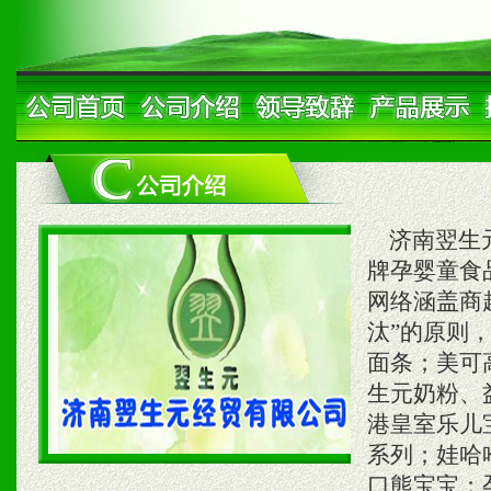
济南翌生元
牌孕婴童食
网络涵盖商
汰”的原则
面条；美可
生元奶粉、
港皇室乐儿
系列；娃哈
口熊宝宝；