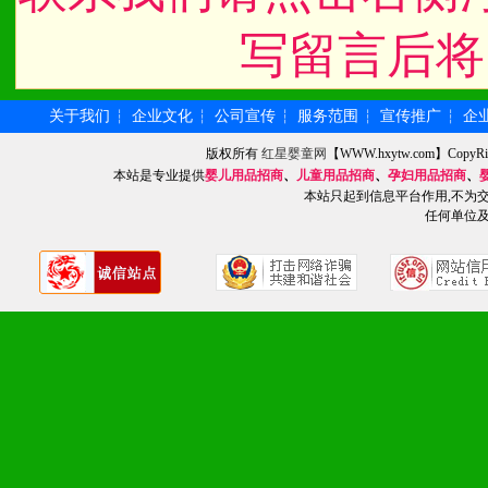
八、品牌产品
写留言后将
1、不断提升品牌的知名度
2、不断开创新产品不断满
关于我们
企业文化
公司宣传
服务范围
宣传推广
企
┆
┆
┆
┆
┆
版权所有
红星婴童网
【WWW.hxytw.com】Cop
化。
本站是专业提供
婴儿用品招商
、
儿童用品招商
、
孕妇用品招商
、
本站只起到信息平台作用,不为
任何单位
九、加盟优势
1、广告企划支持：产品手
品全面配赠，免费提供软硬
册、专柜咨询手册等各种市
2、市场保护支持：供优质