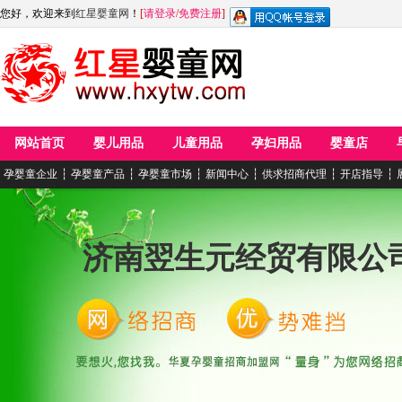
您好，欢迎来到
红星婴童网
！
[
请登录
/
免费注册
]
网站首页
婴儿用品
儿童用品
孕妇用品
婴童店
孕婴童企业
┆
孕婴童产品
┆
孕婴童市场
┆
新闻中心
┆
供求招商代理
┆
开店指导
┆
济南翌生元经贸有限公