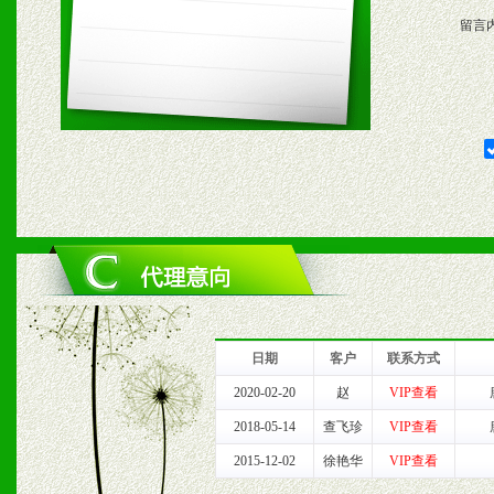
留言
五、退换货制度
1、给予前期市场操作一定
2、对于临期，滞销品给予
六、服务优势
1、完善的信息服务咨询中
我们将及时回复您的疑问。
日期
客户
联系方式
2、售后服务：突发性产品
2020-02-20
赵
VIP查看
2018-05-14
查飞珍
VIP查看
以及时受理记录并合理妥善
2015-12-02
徐艳华
VIP查看