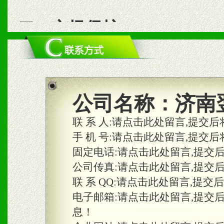
二、市场保护
1、统一市场价格；建立全
商利润。
2、区域独家经营；建立区
公司名称：
济南
合作关系。
联 系 人:
请点击此处留言,提交后
手 机 号:
请点击此处留言,提交后
固定电话:
请点击此处留言,提交
三、物料及媒体
公司传真:
请点击此处留言,提交
1、免费提供体验及宣传彩
联 系 QQ:
请点击此处留言,提交
2、不定期在各大知名网站
电子邮箱:
请点击此处留言,提交
息！
知名度和影响力。