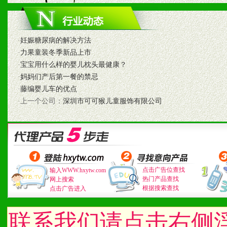
3、我们时刻整理各区销售
时收编销售效果显着的案例
·
妊娠糖尿病的解决方法
·
力果童装冬季新品上市
七、招商代理（全国各地）
·
宝宝用什么样的婴儿枕头最健康？
·
妈妈们产后第一餐的禁忌
1、认同我们的经营理念。
·
藤编婴儿车的优点
·上一个公司：
深圳市可可猴儿童服饰有限公司
2、具备较好商业信誉和资
3、具备区域内良好的终端
4、具备一定业务团队能力
道，医药渠道并为之提供配
点击广告位查找
输入WWW.hxytw.com
热门产品查找
网上搜索
根据搜索查找
点击广告进入
5、具备较强的市场操作意
联系我们请点击右侧