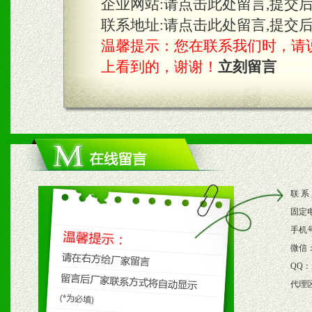
企业网站:
请点击此处留言,提交
3、根据地方实际情况提供
联系地址:
请点击此处留言,提交
温馨提示：您在联系我们时，请说是在
具。
上看到的，谢谢！
立刻留言
四、市场操作及支持
1、根据区域市场协助制定
2、根据具体情况公司给予
联 系
3、根据市场需要，派驻区
固定
保产品顺利销售。
手机
微信
4、根据市场情况公司给予
QQ：
代理
购支持。