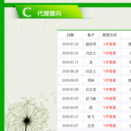
1、完善的信息服务咨询中
我们将及时回复您的疑问。
2、售后服务：突发性产品
日期
客户
联系方式
以及时受理记录并合理妥善
2019-07-26
杨经理
VIP查看
2019-03-26
冯女士
VIP查看
3、我们时刻整理各区销售
2019-01-11
龙
VIP查看
时收编销售效果显着的案例
2018-08-20
邱女士
VIP查看
2018-06-05
周林
VIP查看
2018-05-08
吕文龙
VIP查看
七、招商代理（全国各地）
2018-05-03
赵飞敏
VIP查看
1、认同我们的经营理念。
2018-04-03
陈
VIP查看
2018-03-21
耿飞
VIP查看
2、具备较好商业信誉和资
2018-03-07
吕澄
VIP查看