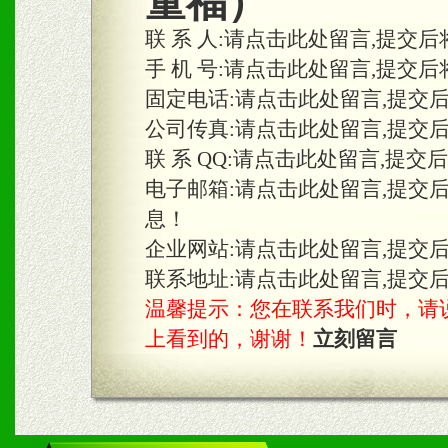
童福）
联 系 人:
请点击此处留言,提交后
三、物料及媒体
手 机 号:
请点击此处留言,提交后
固定电话:
请点击此处留言,提交
1、免费提供体验及宣传彩
公司传真:
请点击此处留言,提交
2、不定期在各大知名网站
联 系 QQ:
请点击此处留言,提交
知名度和影响力。
电子邮箱:
请点击此处留言,提交
息！
3、根据地方实际情况提供
企业网站:
请点击此处留言,提交
具。
联系地址:
请点击此处留言,提交
温馨提示：您在联系我们时，请说是在
上看到的，谢谢！
立刻留言
四、市场操作及支持
1、根据区域市场协助制定