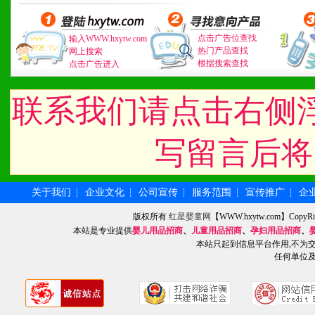
1、广告企划支持：产品手
点击广告位查找
输入WWW.hxytw.com
品全面配赠，免费提供软硬
热门产品查找
网上搜索
根据搜索查找
点击广告进入
册、专柜咨询手册等各种市
联系我们请点击右侧
2、市场保护支持：供优质
统一底价供货、严格保证区
写留言后将
3、对代理商、经销商提供
关于我们
企业文化
公司宣传
服务范围
宣传推广
企
┆
┆
┆
┆
┆
单，税务发票，产品质量报
版权所有
红星婴童网
【WWW.hxytw.com】Cop
4、营销技术支持：因地制
本站是专业提供
婴儿用品招商
、
儿童用品招商
、
孕妇用品招商
、
本站只起到信息平台作用,不为
任何单位
专柜、社区、HS、名人营
5、返利奖励支持：累计进