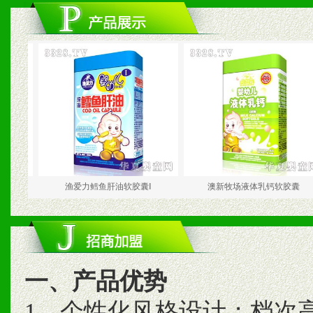
渔爱力鳕鱼肝油软胶囊Ⅰ
澳新牧场液体乳钙软胶囊
一、产品优势
1、个性化风格设计；档次