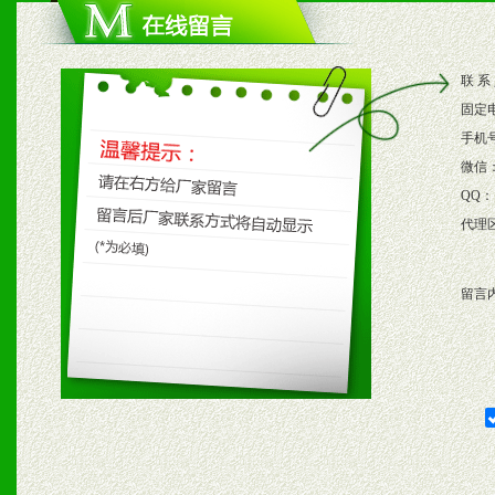
2、根据具体情况公司给予
3、根据市场需要，派驻区
联 系
保产品顺利销售。
固定
4、根据市场情况公司给予
手机
微信
购支持。
QQ：
代理
五、退换货制度
留言
1、给予前期市场操作一定
2、对于临期，滞销品给予
六、服务优势