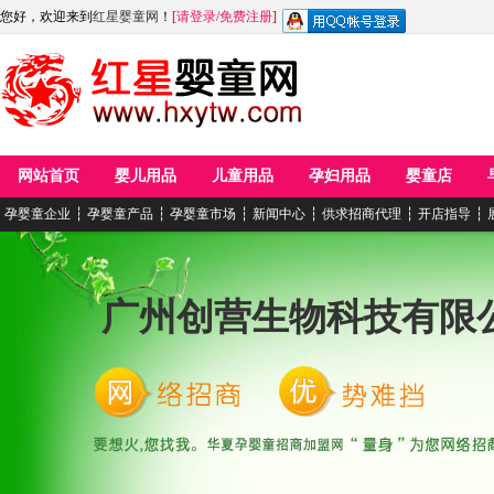
您好，欢迎来到
红星婴童网
！
[
请登录
/
免费注册
]
网站首页
婴儿用品
儿童用品
孕妇用品
婴童店
孕婴童企业
┆
孕婴童产品
┆
孕婴童市场
┆
新闻中心
┆
供求招商代理
┆
开店指导
┆
广州创营生物科技有限