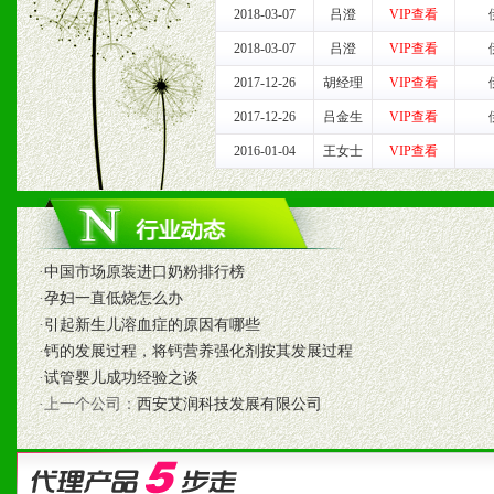
3、具备区域内良好的终端
2018-03-07
吕澄
VIP查看
4、具备一定业务团队能力
2018-03-07
吕澄
VIP查看
2017-12-26
胡经理
VIP查看
道，医药渠道并为之提供配
2017-12-26
吕金生
VIP查看
5、具备较强的市场操作意
2016-01-04
王女士
VIP查看
八、品牌产品
·
中国市场原装进口奶粉排行榜
1、不断提升品牌的知名度
·
孕妇一直低烧怎么办
·
引起新生儿溶血症的原因有哪些
2、不断开创新产品不断满
·
钙的发展过程，将钙营养强化剂按其发展过程
·
试管婴儿成功经验之谈
化。
·上一个公司：
西安艾润科技发展有限公司
九、加盟优势