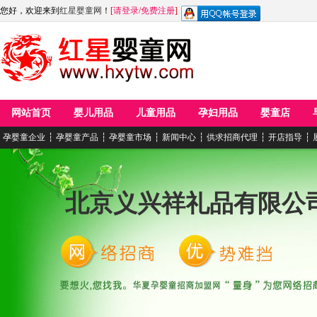
您好，欢迎来到
红星婴童网
！
[
请登录
/
免费注册
]
网站首页
婴儿用品
儿童用品
孕妇用品
婴童店
孕婴童企业
┆
孕婴童产品
┆
孕婴童市场
┆
新闻中心
┆
供求招商代理
┆
开店指导
┆
北京义兴祥礼品有限公