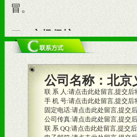
冒。
二、市场保护
1、统一市场价格；建立全
商利润。
2、区域独家经营；建立区
公司名称：
北京
合作关系。
联 系 人:
请点击此处留言,提交后
手 机 号:
请点击此处留言,提交后
固定电话:
请点击此处留言,提交
三、物料及媒体
公司传真:
请点击此处留言,提交
1、免费提供体验及宣传彩
联 系 QQ:
请点击此处留言,提交