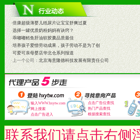
以及时受理记录并合理妥善
3、我们时刻整理各区销售
·
倍康超级薄婴儿纸尿片让宝宝舒爽过夏
时收编销售效果显着的案例
·
选择一罐优质奶粉妈妈有诀窍？
·
乖嘟嘟鳕鱼肝油软胶囊品质最佳
·
培养孩子爱惜劳动成果，孩子劳动不是为了创
·
可爱可亲母婴店华北仓系列报道
七、招商代理（全国各地）
·上一个公司：
北京海意隆德科技发展有限责任公司
1、认同我们的经营理念。
2、具备较好商业信誉和资
3、具备区域内良好的终端
点击广告位查找
输入WWW.hxytw.com
热门产品查找
4、具备一定业务团队能力
网上搜索
根据搜索查找
点击广告进入
道，医药渠道并为之提供配
联系我们请点击右侧
5、具备较强的市场操作意