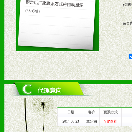
代理
购支持。
留言
五、退换货制度
1、给予前期市场操作一定
2、对于临期，滞销品给予
六、服务优势
1、完善的信息服务咨询中
我们将及时回复您的疑问。
日期
客户
联系方式
2、售后服务：突发性产品
2014-08-23
章乐娟
VIP查看