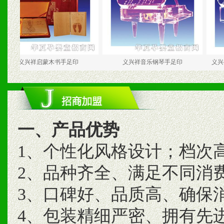
义兴祥启蒙木书手足印
义兴祥音乐钢琴手足印
义兴祥音乐
一、产品优势
1、个性化风格设计；档次
2、品种齐全、满足不同消
3、口碑好、品质高、确保
4、包装精细严密、拥有先