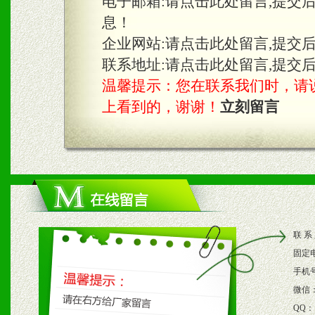
2、不定期在各大知名网站
电子邮箱:
请点击此处留言,提交
息！
知名度和影响力。
企业网站:
请点击此处留言,提交
3、根据地方实际情况提供
联系地址:
请点击此处留言,提交
温馨提示：您在联系我们时，请说是在
具。
上看到的，谢谢！
立刻留言
四、市场操作及支持
1、根据区域市场协助制定
2、根据具体情况公司给予
联 系
3、根据市场需要，派驻区
固定
保产品顺利销售。
手机
微信
4、根据市场情况公司给予
QQ：