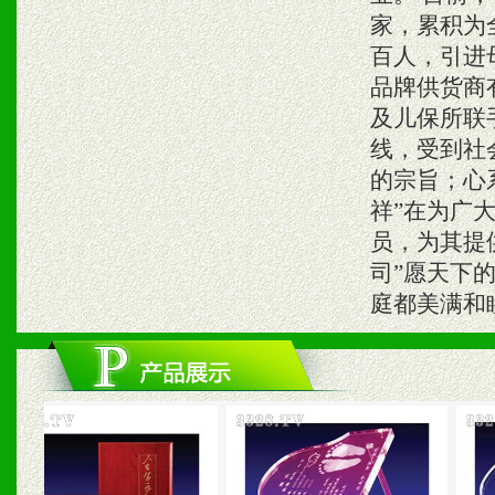
家，累积为
百人，引进
品牌供货商
及儿保所联
线，受到社
的宗旨；心
祥”在为广
员，为其提
司”愿天下
庭都美满和