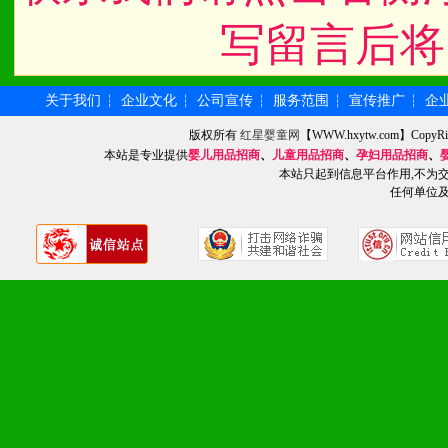
写留言后将
八、品牌产品
关于我们
企业文化
公司宣传
服务范围
宣传推广
企
┆
┆
┆
┆
┆
1、不断提升品牌的知名度
版权所有
红星婴童网
【WWW.hxytw.com】Cop
本站是专业提供
婴儿用品招商
、
儿童用品招商
、
孕妇用品招商
、
2、不断开创新产品不断满
本站只起到信息平台作用,不为
任何单位
化。
九、加盟优势
1、广告企划支持：产品手
品全面配赠，免费提供软硬
册、专柜咨询手册等各种市