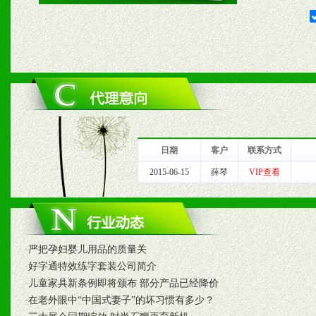
2、对于临期，滞销品给予
六、服务优势
1、完善的信息服务咨询中
我们将及时回复您的疑问。
日期
客户
联系方式
2、售后服务：突发性产品
2015-06-15
薛琴
VIP查看
以及时受理记录并合理妥善
3、我们时刻整理各区销售
·
严把孕妇婴儿用品的质量关
时收编销售效果显着的案例
·
好字通特效练字套装公司简介
·
儿童家具新条例即将颁布 部分产品已经降价
·
在老外眼中“中国式妻子”的坏习惯有多少？