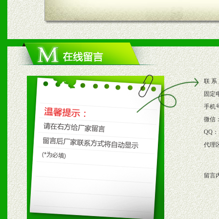
四、市场操作及支持
1、根据区域市场协助制定
2、根据具体情况公司给予
联 系
3、根据市场需要，派驻区
固定
保产品顺利销售。
手机
微信
4、根据市场情况公司给予
QQ：
代理
购支持。
留言
五、退换货制度
1、给予前期市场操作一定