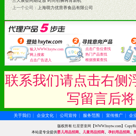
·
三大展会同期绽放 时尚石狮再育新机
七、招商代理（全国各地）
·上一个公司：
上海萌力优营养食品有限公司
1、认同我们的经营理念。
2、具备较好商业信誉和资
3、具备区域内良好的终端
点击广告位查找
输入WWW.hxytw.com
热门产品查找
4、具备一定业务团队能力
网上搜索
根据搜索查找
点击广告进入
道，医药渠道并为之提供配
联系我们请点击右侧
5、具备较强的市场操作意
写留言后将
八、品牌产品
关于我们
企业文化
公司宣传
服务范围
宣传推广
企
┆
┆
┆
┆
┆
1、不断提升品牌的知名度
版权所有
红星婴童网
【WWW.hxytw.com】Cop
本站是专业提供
婴儿用品招商
、
儿童用品招商
、
孕妇用品招商
、