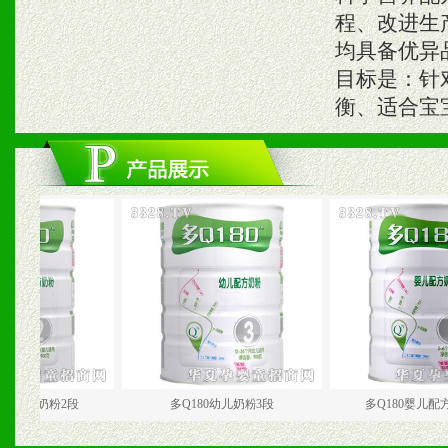
程、改进生
均具备优异
目标是：针
衡、适合宝
较大婴儿奶粉2段
多Q180幼儿奶粉3段
多Q180婴儿配