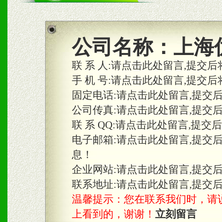
商利润。
2、区域独家经营；建立区
公司名称：
上海
合作关系。
联 系 人:
请点击此处留言,提交后
手 机 号:
请点击此处留言,提交后
固定电话:
请点击此处留言,提交
三、物料及媒体
公司传真:
请点击此处留言,提交
1、免费提供体验及宣传彩
联 系 QQ:
请点击此处留言,提交
2、不定期在各大知名网站
电子邮箱:
请点击此处留言,提交
息！
知名度和影响力。
企业网站:
请点击此处留言,提交
3、根据地方实际情况提供
联系地址:
请点击此处留言,提交
温馨提示：您在联系我们时，请说是在
具。
上看到的，谢谢！
立刻留言