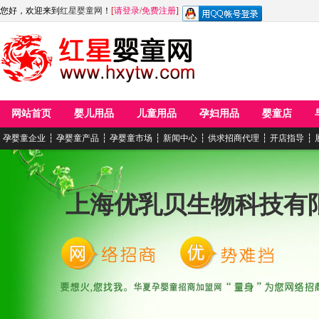
您好，欢迎来到
红星婴童网
！
[
请登录
/
免费注册
]
网站首页
婴儿用品
儿童用品
孕妇用品
婴童店
孕婴童企业
┆
孕婴童产品
┆
孕婴童市场
┆
新闻中心
┆
供求招商代理
┆
开店指导
┆
上海优乳贝生物科技有