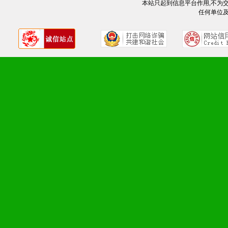
2、不断开创新产品不断满
本站只起到信息平台作用,不为
任何单位
化。
九、加盟优势
1、广告企划支持：产品手
品全面配赠，免费提供软硬
册、专柜咨询手册等各种市
2、市场保护支持：供优质
统一底价供货、严格保证区
3、对代理商、经销商提供
单，税务发票，产品质量报