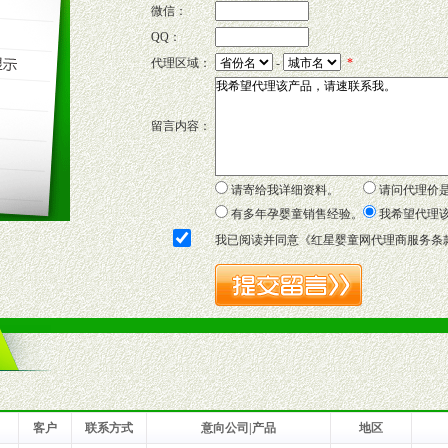
微信：
QQ：
P宣传画、三折页及宣传礼品全面配赠，免费提供软硬性平面广告、电台广
代理区域：
-
*
套合法经营手续，采取统一底价供货、严格保证区域市场独占，杜绝串货
留言内容：
证明复印件，财务以帐单，税务发票，产品质量报告检测单，产品批号；
方案，专家顾问团提供专柜、社区、HS、名人营销等各种模式市场实战操
年终完成任务返利。
请寄给我详细资料。
请问代理价
务，提供企划、咨询、培训等企业售后服务。
有多年孕婴童销售经验。
我希望代理
保障制度，使经销商市场操作全程无忧。
我已阅读并同意《
红星婴童网代理商服务条
品或保健食品相关渠道者。
好的商业道德，良好的商誉，良好的市场网络的公司及销售自然人。
一最低零售价销售，保证良性的价格体系，保证均衡的利润体系。
业信誉，具备地理区位优势。
货。
客户
联系方式
意向公司|产品
地区