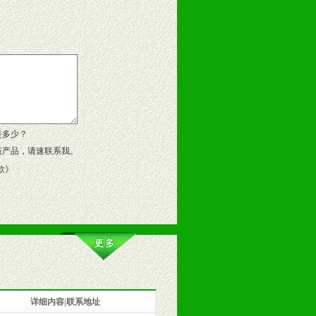
告操作手册、专柜咨询手册等各种市
、假货。
作方案。
是多少？
该产品，请速联系我。
款
》
详细内容|联系地址