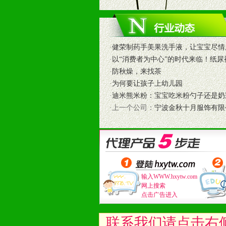
和终端客户提供更好的支持和服务。
十二、加盟方法
1、通过电话、邮件、网上留言等方
·
健荣制药手美果洗手液，让宝宝尽情
2、与我公司相关人员取得联系之后
·
以“消费者为中心”的时代来临！纸尿
3、加盟者也可到我公司实地考察，
·
防秋燥，来找茶
·
为何要让孩子上幼儿园
·
迪米熊米粉：宝宝吃米粉勺子还是奶
·上一个公司：
宁波金秋十月服饰有限
输入WWW.hxytw.com
网上搜索
点击广告进入
联系我们请点击右