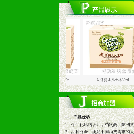
幼适婴儿滋润保湿霜50g
幼适婴儿凡士林30ml
一、产品优势
1、个性化风格设计；档次高、陈列
2、品种齐全、满足不同消费需求的