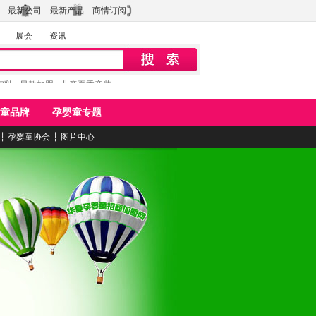
最新公司
最新产品
商情订阅
展会
资讯
初乳
早教加盟
儿童夏季童装
童品牌
孕婴童专题
┆
孕婴童协会
┆
图片中心