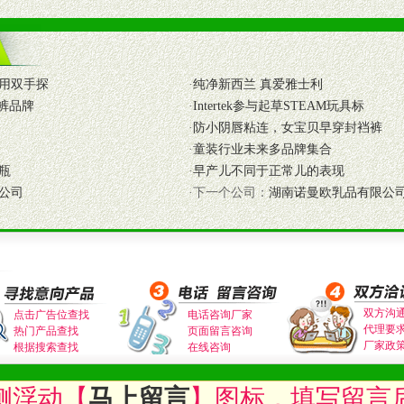
式与我公司相关负责人取得联系。
用双手探
·
纯净新西兰 真爱雅士利
需详细阅读公司有关制度以及合作加盟流程。
裤品牌
·
Intertek参与起草STEAM玩具标
合作洽谈。
·
防小阴唇粘连，女宝贝早穿封裆裤
·
童装行业未来多品牌集合
瓶
·
早产儿不同于正常儿的表现
公司
·下一个公司：
湖南诺曼欧乳品有限公
双方沟
点击广告位查找
电话咨询厂家
代理要
热门产品查找
页面留言咨询
厂家政
根据搜索查找
在线咨询
侧浮动【
马上留言
】图标，填写留言