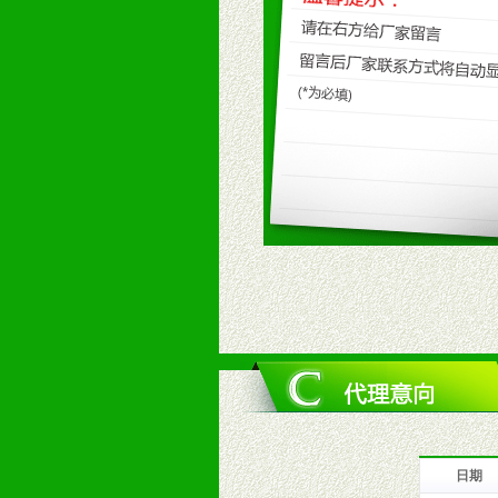
九、加盟优势
1、广告企划支持：产品手册、PO
场武器。
2、市场保护支持：供优质产品，全
3、对代理商、经销商提供公司资执
4、营销技术支持：因地制宜，采取
5、返利奖励支持：累计进货奖励，
6、售后服务支持：营销全程跟踪服
7、退换货支持：诚信为本的退换货
十、代理条件
1、拥有婴幼儿产品经销网络，营养
2、认同公司产品及经营理念，有良
3、严格按照统一最低渠道价格，统
4、具有一定的资金实力，良好的商
5、为维护区域经销商利益，不得窜
日期
十一、公司支持