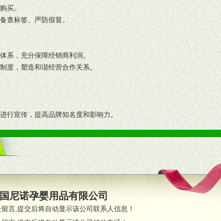
复购买。
码备查标签、严防假冒。
格体系，充分保障经销商利润。
理制度，塑造和谐经营合作关系。
志进行宣传，提高品牌知名度和影响力。
画、促销架等销售道具。
策略。
支持。
员全程跟踪服务，以确保产品顺利销售。
国尼诺孕婴用品有限公司
职的业务代表及终端导购支持。
处留言,提交后将自动显示该公司联系人信息！