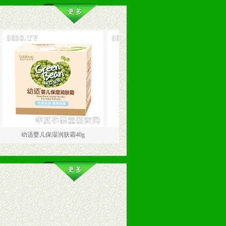
适婴儿保湿润肤霜40g
幼适婴儿营养润肤霜 30g
幼适婴儿