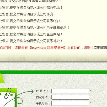
处留言,提交后将自动显示该公司移动电话！
货政策。
处留言,提交后将自动显示该公司招商电话！
调换政策。
处留言,提交后将自动显示该公司传真！
处留言,提交后将自动显示该公司联系QQ！
处留言,提交后将自动显示该公司电子邮箱信息！
对代理商负责的态度，我们将及时回复您的疑问。
处留言,提交后将自动显示该公司企业网站！
费者意见反馈，我们予以及时受理记录并合理妥善解决。
您诊断、分析市场，及时收编销售效果显着的案例，与您共商启动市场。
处留言,提交后将自动显示该公司联系地址！
我们时，请说是在【hxytw.com 红星婴童网】上看到的，谢谢！
立刻留
售渠道。
的流通渠道，孕婴童渠道，医药渠道并为之提供配送服务。
意识和配合意识。
联 系 人：
*
固定电话：
的新需求及适应市场变化。
手机号码：
*