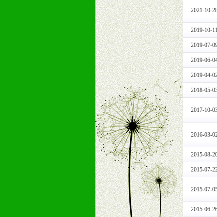
1、免费人员培训支持
2021-10-2
由销售明星、业务拓展能手、专业营
2019-10-1
2、终端宣传品支持
提供全国统一的产品手册、妈妈手册、
2019-07-0
3、大型促销活动支持
2019-06-0
根据市场开发需要，为代理商、经销
2019-04-0
专业的孕婴童媒体、杂志、直销目录
专业的孕婴童媒体、杂志、直销目录
2018-05-0
4、专业完善的售后服务支持
2017-10-0
5、确保经销商相应区域内的独家垄
6、实施经营管理支持，根据经销商
2016-03-0
7、严格控制价格的波动，并给予相
8、提供合理的退换货保障制度，保
2015-08-2
9、及时有力的推出各种终端促销活
2015-07-2
拉宝、海报、试用装等）
10、提供信息支持，使经销商商融
2015-07-0
11、提供方便、快捷、灵活、安全、
12、不断寻求国际前缘产品，完善
2015-06-2