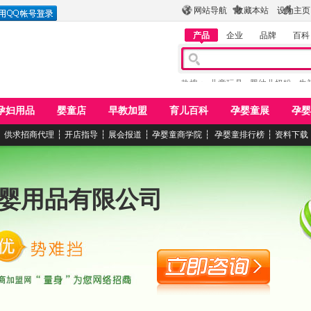
网站导航
收藏本站
设为主页
产品
企业
品牌
百科
热搜：
儿童玩具
婴幼儿奶粉
牛
孕妇用品
婴童店
早教加盟
育儿百科
孕婴童展
孕婴
┆
供求招商代理
┆
开店指导
┆
展会报道
┆
孕婴童商学院
┆
孕婴童排行榜
┆
资料下载
婴用品有限公司