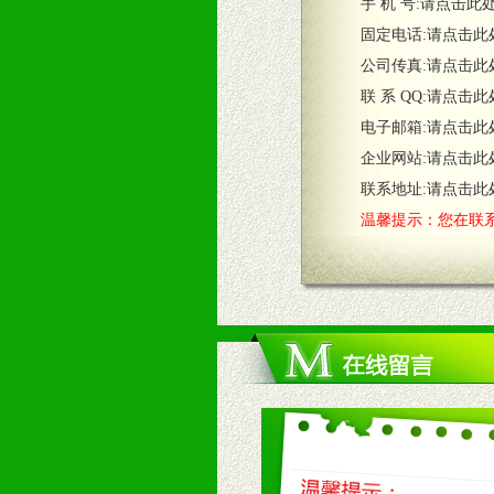
五、退换货制度
手 机 号:
请点击此
1、给予前期市场操作一定比例退换
固定电话:
请点击此
2、对于临期，滞销品给予一定比例
公司传真:
请点击此
联 系 QQ:
请点击此
六、服务优势
电子邮箱:
请点击此
1、完善的信息服务咨询中心：本着
企业网站:
请点击此
2、售后服务：突发性产品问题或消
3、我们时刻整理各区销售情况，帮
联系地址:
请点击此
温馨提示：您在联系
七、招商代理（全国各地）
1、认同我们的经营理念。
2、具备较好商业信誉和资金实力。
3、具备区域内良好的终端网点和销
4、具备一定业务团队能力覆盖区域
5、具备较强的市场操作意识，投入
八、品牌产品
1、不断提升品牌的知名度，美誉度。
2、不断开创新产品不断满足消费者