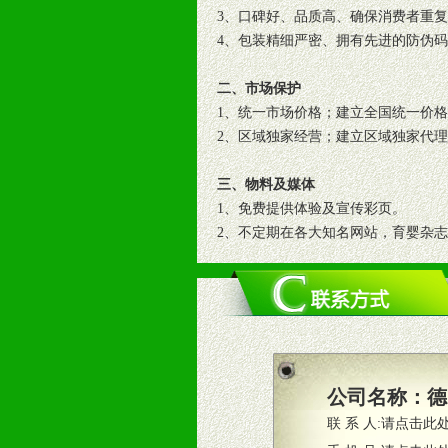
3、口碑好、品质高、确保消费者重
4、包装精细严密、拥有先进的防伪
二、市场保护
1、统一市场价格；建立全国统一价
2、区域独家经营；建立区域独家代
三、物料及媒体
1、免费提供体验及宣传彩页。
2、不定期在各大知名网站，育婴杂
3、根据地方实际情况提供销售喷绘
四、市场操作及支持
1、根据区域市场协助制定具体营销
2、根据具体情况公司给予必要市场
3、根据市场需要，派驻区域销售人
公司名称：
德
4、根据市场情况公司给予专职或兼
联 系 人:
请点击此