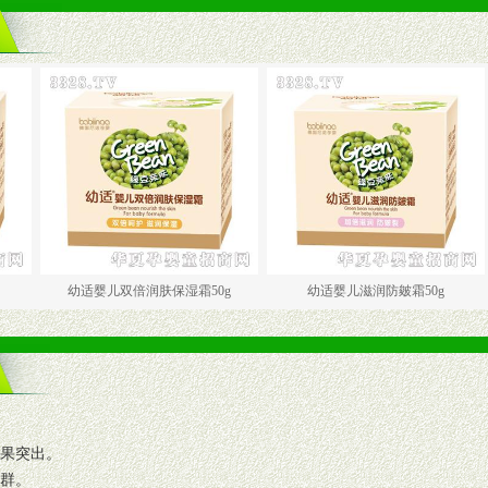
幼适婴儿双倍润肤保湿霜50g
幼适婴儿滋润防皴霜50g
幼
效果突出。
人群。