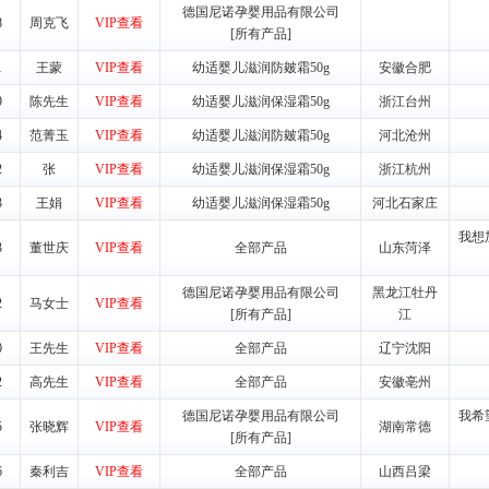
德国尼诺孕婴用品有限公司
8
周克飞
VIP查看
[所有产品]
养师、儿童营养专家为客户提供包括销售、营养、售后服务等各项专业培
1
王蒙
VIP查看
幼适婴儿滋润防皴霜50g
安徽合肥
VI手册、专柜、POP终端宣传物料、多样化的促销物品、礼品等。
9
陈先生
VIP查看
幼适婴儿滋润保湿霜50g
浙江台州
4
范菁玉
VIP查看
幼适婴儿滋润防皴霜50g
河北沧州
商提供活动策划，物料支持、人员支持等。媒体宣传支持
2
张
VIP查看
幼适婴儿滋润保湿霜50g
浙江杭州
等全国性投放，扩大产品体宣传支持
等全国性投放，扩大产品宣传，提高产品美誉度。
3
王娟
VIP查看
幼适婴儿滋润保湿霜50g
河北石家庄
我想
3
董世庆
VIP查看
全部产品
山东菏泽
断性经营权益。
销售情况派人员驻地指导。
德国尼诺孕婴用品有限公司
黑龙江牡丹
2
马女士
VIP查看
应的政策，充分保证经销产品丰厚的利润空间和市场经营的高额回报。
[所有产品]
江
证经销商合作零风险。
0
王先生
VIP查看
全部产品
辽宁沈阳
动来帮助经销商启动和拉动市场销售，提供终端物料及宣传促销用品的支持
2
高先生
VIP查看
全部产品
安徽亳州
入公司经营中，充分了解来自公司的行销计划，产品的发展，以及行业市场
德国尼诺孕婴用品有限公司
我希
5
张晓辉
VIP查看
湖南常德
高效和准确的后勤配送物。
[所有产品]
母婴、儿童产品品类，为中国妈妈、宝宝提供完善的营养健康产品和宣传普
6
秦利吉
VIP查看
全部产品
山西吕梁