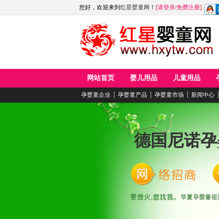
您好，欢迎来到
红星婴童网
！
[
请登录
/
免费注册
]
网站首页
婴儿用品
儿童用品
孕婴童企业
┆
孕婴童产品
┆
孕婴童市场
┆
新闻中心
德国尼诺孕