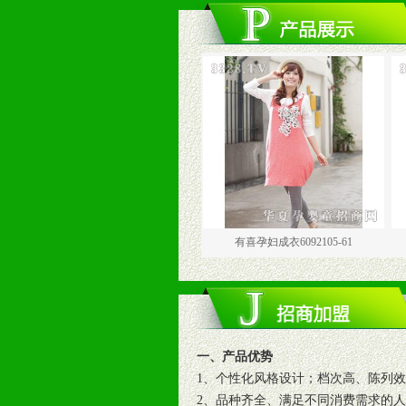
有喜孕妇成衣6092103-68
有喜孕妇成衣6092105-61
有喜孕妇
一、产品优势
1、个性化风格设计；档次高、陈列
2、品种齐全、满足不同消费需求的