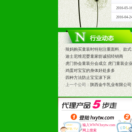
和终端客户提供更好的支持和服务。
2016-05-1
十二、加盟方法
2016-04-2
1、通过电话、邮件、网上留言等方
2、与我公司相关人员取得联系之后
3、加盟者也可到我公司实地考察，
·
辣妈购买童装时特别注重面料、款式
·
迪士尼维尼婴童家纺诚招经销商
·
虎门协会童装分会成立 虎门童装企
·
鸡蛋对宝宝的身体好处多多
·
四种方法防止宝宝滚下床
·上一个公司：
陕西金牛乳业有限公司
输入WWW.hxytw.com
网上搜索