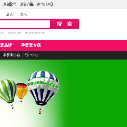
最新公司
最新产品
商情订阅
展会
资讯
初乳
早教加盟
儿童夏季童装
童品牌
孕婴童专题
┆
孕婴童协会
┆
图片中心