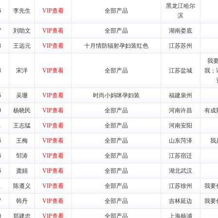
黑龙江哈尔
6
李先生
VIP查看
全部产品
滨
养师、儿童营养专家为客户提供包括销售、营养、售后服务等各项专业培
7
刘助文
VIP查看
全部产品
湖南娄底
VI手册、专柜、POP终端宣传物料、多样化的促销物品、礼品等。
3
王远元
VIP查看
十月情防辐射孕妇装红色
江苏苏州
我
商提供活动策划，物料支持、人员支持等。媒体宣传支持
3
宋洋
VIP查看
全部产品
江苏盐城
我；
等全国性投放，扩大产品体宣传支持
等全国性投放，扩大产品宣传，提高产品美誉度。
5
吴珊
VIP查看
时尚小妈咪孕妇装
福建泉州
9
杨晓民
VIP查看
全部产品
河南许昌
有成
断性经营权益。
销售情况派人员驻地指导。
1
王志猛
VIP查看
全部产品
河南安阳
应的政策，充分保证经销产品丰厚的利润空间和市场经营的高额回报。
6
王梅
VIP查看
全部产品
山东菏泽
我
证经销商合作零风险。
6
邹涛
VIP查看
全部产品
江苏宿迁
动来帮助经销商启动和拉动市场销售，提供终端物料及宣传促销用品的支持
6
龚娟
VIP查看
全部产品
湖北武汉
入公司经营中，充分了解来自公司的行销计划，产品的发展，以及行业市场
1
陈遵义
VIP查看
全部产品
江苏徐州
我要
高效和准确的后勤配送物。
7
韩丹
VIP查看
全部产品
吉林延边
我要
母婴、儿童产品品类，为中国妈妈、宝宝提供完善的营养健康产品和宣传普
0
郑建忠
VIP查看
全部产品
上海杨浦