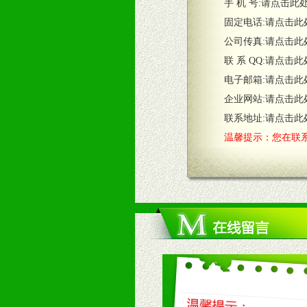
五、退换货制度
手 机 号:
请点击此
1、给予前期市场操作一定比例退换
固定电话:
请点击此
2、对于临期，滞销品给予一定比例
公司传真:
请点击此
联 系 QQ:
请点击此
六、服务优势
电子邮箱:
请点击此
1、完善的信息服务咨询中心：本着
企业网站:
请点击此
2、售后服务：突发性产品问题或消
3、我们时刻整理各区销售情况，帮
联系地址:
请点击此
温馨提示：您在联系
七、招商代理（全国各地）
1、认同我们的经营理念。
2、具备较好商业信誉和资金实力。
3、具备区域内良好的终端网点和销
4、具备一定业务团队能力覆盖区域
5、具备较强的市场操作意识，投入
八、品牌产品
1、不断提升品牌的知名度，美誉度。
2、不断开创新产品不断满足消费者