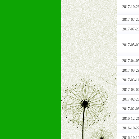
1、免费人员培训支持
2017-10-2
由销售明星、业务拓展能手、专业营
2017-07-2
2、终端宣传品支持
提供全国统一的产品手册、妈妈手册、
2017-07-2
3、大型促销活动支持
根据市场开发需要，为代理商、经销
2017-05-0
专业的孕婴童媒体、杂志、直销目录
专业的孕婴童媒体、杂志、直销目录
2017-04-0
4、专业完善的售后服务支持
2017-03-2
5、确保经销商相应区域内的独家垄
6、实施经营管理支持，根据经销商
2017-03-1
7、严格控制价格的波动，并给予相
2017-03-0
8、提供合理的退换货保障制度，保
2017-02-2
9、及时有力的推出各种终端促销活
2017-02-0
拉宝、海报、试用装等）
10、提供信息支持，使经销商商融
2016-12-2
11、提供方便、快捷、灵活、安全、
2016-10-2
12、不断寻求国际前缘产品，完善
2016-10-1