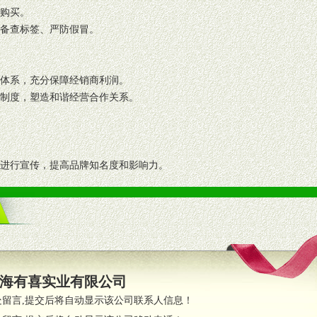
复购买。
码备查标签、严防假冒。
格体系，充分保障经销商利润。
理制度，塑造和谐经营合作关系。
志进行宣传，提高品牌知名度和影响力。
画、促销架等销售道具。
策略。
支持。
员全程跟踪服务，以确保产品顺利销售。
海有喜实业有限公司
职的业务代表及终端导购支持。
处留言,提交后将自动显示该公司联系人信息！