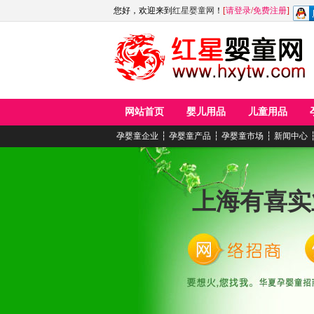
您好，欢迎来到
红星婴童网
！
[
请登录
/
免费注册
]
网站首页
婴儿用品
儿童用品
孕婴童企业
┆
孕婴童产品
┆
孕婴童市场
┆
新闻中心
上海有喜实