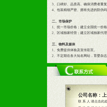
3、口碑好、品质高、确保消费者重
4、包装精细严密、拥有先进的防伪
二、市场保护
1、统一市场价格；建立全国统一价
2、区域独家经营；建立区域独家代
三、物料及媒体
1、免费提供体验及宣传彩页。
2、不定期在各大知名网站，育婴杂
3、根据地方实际情况提供销售喷绘
四、市场操作及支持
1、根据区域市场协助制定具体营销
2、根据具体情况公司给予必要市场
3、根据市场需要，派驻区域销售人
公司名称：
上
4、根据市场情况公司给予专职或兼
联 系 人:
请点击此