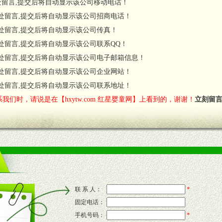
处留言,提交后将自动显示该公司移动电话！
货政策。
处留言,提交后将自动显示该公司招商电话！
调换政策。
处留言,提交后将自动显示该公司传真！
处留言,提交后将自动显示该公司联系QQ！
处留言,提交后将自动显示该公司电子邮箱信息！
对代理商负责的态度，我们将及时回复您的疑问。
处留言,提交后将自动显示该公司企业网站！
费者意见反馈，我们予以及时受理记录并合理妥善解决。
您诊断、分析市场，及时收编销售效果显着的案例，与您共商启动市场。
处留言,提交后将自动显示该公司联系地址！
我们时，请说是在【hxytw.com 红星婴童网】上看到的，谢谢！
立刻留
售渠道。
的流通渠道，孕婴童渠道，医药渠道并为之提供配送服务。
意识和配合意识。
联 系 人：
*
固定电话：
的新需求及适应市场变化。
手机号码：
*