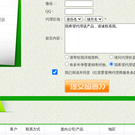
微信：
QQ：
P宣传画、三折页及宣传礼品全面配赠，免费提供软硬性平面广告、电台广
代理区域：
-
*
套合法经营手续，采取统一底价供货、严格保证区域市场独占，杜绝串货
留言内容：
证明复印件，财务以帐单，税务发票，产品质量报告检测单，产品批号；
方案，专家顾问团提供专柜、社区、HS、名人营销等各种模式市场实战操
年终完成任务返利。
请寄给我详细资料。
请问代理价
务，提供企划、咨询、培训等企业售后服务。
有多年孕婴童销售经验。
我希望代理
保障制度，使经销商市场操作全程无忧。
我已阅读并同意《
红星婴童网代理商服务条
品或保健食品相关渠道者。
好的商业道德，良好的商誉，良好的市场网络的公司及销售自然人。
一最低零售价销售，保证良性的价格体系，保证均衡的利润体系。
业信誉，具备地理区位优势。
货。
客户
联系方式
意向公司|产品
地区