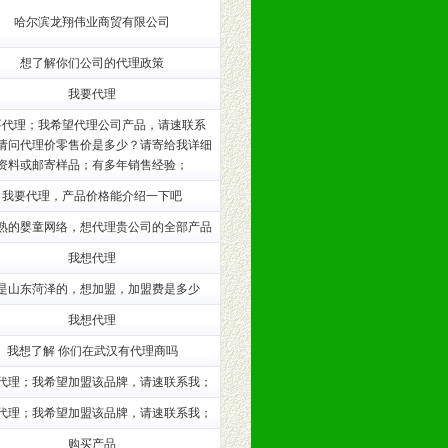
哈尔滨龙翔伟业商贸有限公司
训。
想了解你们公司的代理政策
我要代理
要代理；我希望代理公司产品，请速联系
请问代理价零售价是多少？请寄给我详细
资料或邮寄样品；有多年销售经验；
我要代理，产品价格能介绍一下吧
熟的婴童网络，想代理贵公司的全部产品
我想代理
是山东菏泽的，想加盟，加盟费是多少
我想代理
。（包括POP、彩页、手提袋、易
我想了解 你们在武汉有代理商吗
的趋势与流行。
代理；我希望加盟该品牌，请速联系我；
代理；我希望加盟该品牌，请速联系我；
及营养建康知识。为经销商、分销商
购买产品