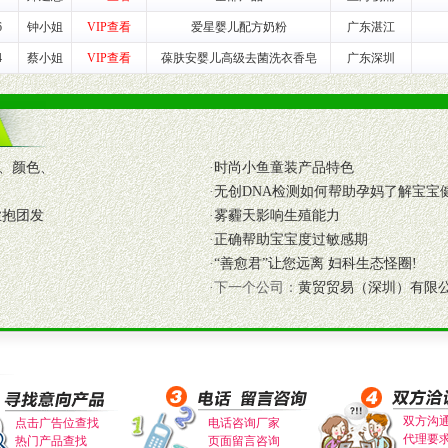
6
钟小姐
VIP查看
爱星婴儿配方奶粉
广东湛江
4
蔡小姐
VIP查看
葆肤安婴儿高级去菌洗衣香皂
广东深圳
式与我公司相关负责人取得联系。
需详细阅读公司有关制度以及合作加盟流程。
合作洽谈。
、颜色、
·
时尚小鱼童装产品特色
·
无创DNA检测如何帮助孕妈了解宝宝
业抱团发
·
雾霾天影响生殖能力
·
正确帮助宝宝度过敏感期
·
“善愈君”让您远离 妇科生态怪圈!
·下一个公司：
黄贸贸易（深圳）有限
双方沟
点击广告位查找
电话咨询厂家
代理要
热门产品查找
页面留言咨询