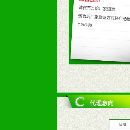
九、加盟优势
1、广告企划支持：产品手册、PO
场武器。
2、市场保护支持：供优质产品，全
3、对代理商、经销商提供公司资执
4、营销技术支持：因地制宜，采取
5、返利奖励支持：累计进货奖励，
6、售后服务支持：营销全程跟踪服
7、退换货支持：诚信为本的退换货
十、代理条件
1、拥有婴幼儿产品经销网络，营养
2、认同公司产品及经营理念，有良
3、严格按照统一最低渠道价格，统
4、具有一定的资金实力，良好的商
5、为维护区域经销商利益，不得窜
日期
十一、公司支持