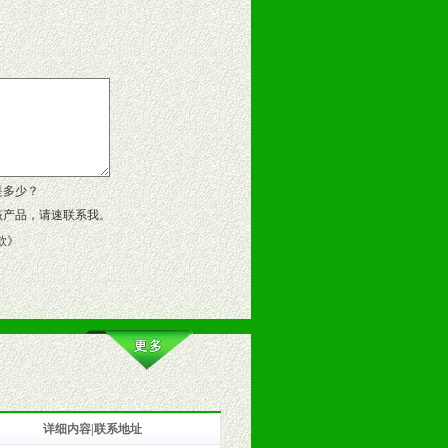
告操作手册、专柜咨询手册等各种市
、假货。
作方案。
是多少？
该产品，请速联系我。
款
》
详细内容|联系地址