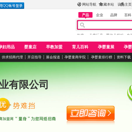
网站导航
收藏本站
设为主页
产品
企业
品牌
百科
热搜：
儿童玩具
婴幼儿奶粉
牛
孕妇用品
婴童店
早教加盟
育儿百科
孕婴童展
孕婴
┆
供求招商代理
┆
开店指导
┆
展会报道
┆
孕婴童商学院
┆
孕婴童排行榜
┆
资料下载
业有限公司