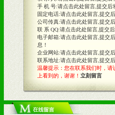
手 机 号:
请点击此处留言,提交后
固定电话:
请点击此处留言,提交
三、物料及媒体
公司传真:
请点击此处留言,提交
1、免费提供体验及宣传彩
联 系 QQ:
请点击此处留言,提交
2、不定期在各大知名网站
电子邮箱:
请点击此处留言,提交
息！
知名度和影响力。
企业网站:
请点击此处留言,提交
3、根据地方实际情况提供
联系地址:
请点击此处留言,提交
温馨提示：您在联系我们时，请说是在
具。
上看到的，谢谢！
立刻留言
四、市场操作及支持
1、根据区域市场协助制定