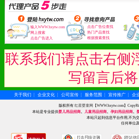
3、具备区域内良好的终端
4、具备一定业务团队能力
道，医药渠道并为之提供配
点击广告位查找
输入WWW.hxytw.com
热门产品查找
网上搜索
根据搜索查找
点击广告进入
5、具备较强的市场操作意
联系我们请点击右侧
八、品牌产品
写留言后将
1、不断提升品牌的知名度
2、不断开创新产品不断满
关于我们
企业文化
公司宣传
服务范围
宣传推广
企
┆
┆
┆
┆
┆
版权所有
红星婴童网
【WWW.hxytw.com】Cop
化。
本站是专业提供
婴儿用品招商
、
儿童用品招商
、
孕妇用品招商
、
本站只起到信息平台作用,不为
任何单位
九、加盟优势