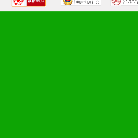
1、广告企划支持：产品手
品全面配赠，免费提供软硬
册、专柜咨询手册等各种市
2、市场保护支持：供优质
统一底价供货、严格保证区
3、对代理商、经销商提供
单，税务发票，产品质量报
4、营销技术支持：因地制
专柜、社区、HS、名人营
5、返利奖励支持：累计进