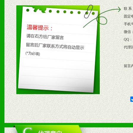
2、根据具体情况公司给予
联 系
3、根据市场需要，派驻区
固定
保产品顺利销售。
手机
微信
4、根据市场情况公司给予
QQ：
代理
购支持。
留言
五、退换货制度
1、给予前期市场操作一定
2、对于临期，滞销品给予
六、服务优势