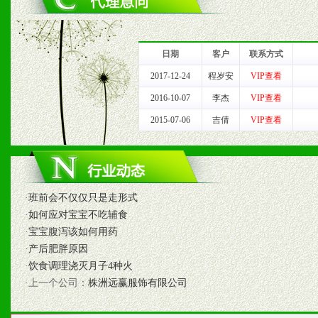
1、完善的信息服务咨询中
我们将及时回复您的疑问。
日期
客户
联系方式
2、售后服务：突发性产品
2017-12-24
程岁安
VIP查看
2016-10-07
李杰
VIP查看
以及时受理记录并合理妥善
2015-07-06
吉倩
VIP查看
3、我们时刻整理各区销售
时收编销售效果显着的案例
·
班前会不仅仅只是走形式
·
如何应对宝宝不吃辅食
七、招商代理（全国各地）
·
宝宝腹泻该如何用药
·
产后肥胖原因
1、认同我们的经营理念。
·
饮食调理浇灭月子4种火
·上一个公司：
株洲远赢服饰有限公司
2、具备较好商业信誉和资