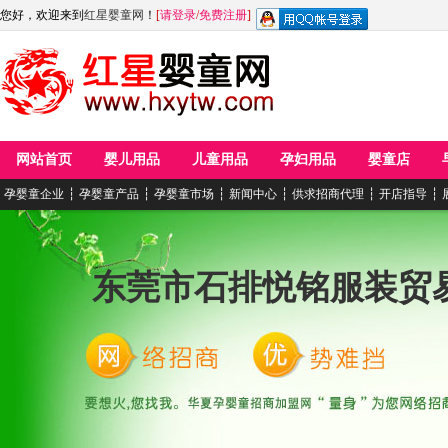
您好，欢迎来到
红星婴童网
！
[
请登录
/
免费注册
]
网站首页
婴儿用品
儿童用品
孕妇用品
婴童店
孕婴童企业
┆
孕婴童产品
┆
孕婴童市场
┆
新闻中心
┆
供求招商代理
┆
开店指导
┆
东莞市石排悦铭服装贸