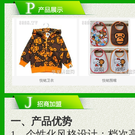
悦铭卫衣
悦铭围嘴
一、产品优势
1、个性化风格设计；档次