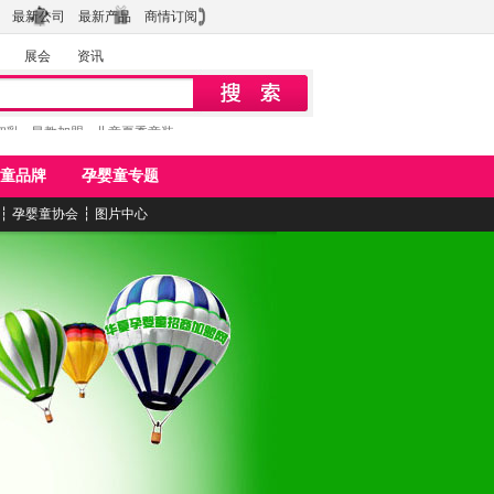
最新公司
最新产品
商情订阅
展会
资讯
初乳
早教加盟
儿童夏季童装
童品牌
孕婴童专题
┆
孕婴童协会
┆
图片中心