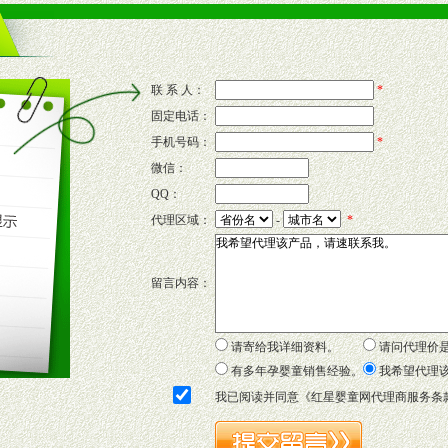
的流通渠道，孕婴童渠道，医药渠道并为之提供配送服务。
意识和配合意识。
联 系 人：
*
固定电话：
的新需求及适应市场变化。
手机号码：
*
微信：
QQ：
P宣传画、三折页及宣传礼品全面配赠，免费提供软硬性平面广告、电台广
代理区域：
-
*
套合法经营手续，采取统一底价供货、严格保证区域市场独占，杜绝串货
留言内容：
证明复印件，财务以帐单，税务发票，产品质量报告检测单，产品批号；
方案，专家顾问团提供专柜、社区、HS、名人营销等各种模式市场实战操
年终完成任务返利。
请寄给我详细资料。
请问代理价
务，提供企划、咨询、培训等企业售后服务。
有多年孕婴童销售经验。
我希望代理
保障制度，使经销商市场操作全程无忧。
我已阅读并同意《
红星婴童网代理商服务条