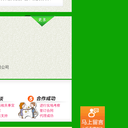
。（包括POP、彩页、手提袋、易
的趋势与流行。
及营养建康知识。为经销商、分销商
限公司
通相关事宜
进行实地考察
求
签订合同
策支持
代理成功