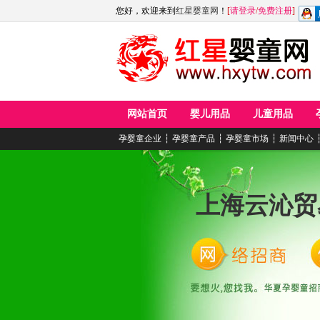
您好，欢迎来到
红星婴童网
！
[
请登录
/
免费注册
]
网站首页
婴儿用品
儿童用品
孕婴童企业
┆
孕婴童产品
┆
孕婴童市场
┆
新闻中心
上海云沁贸