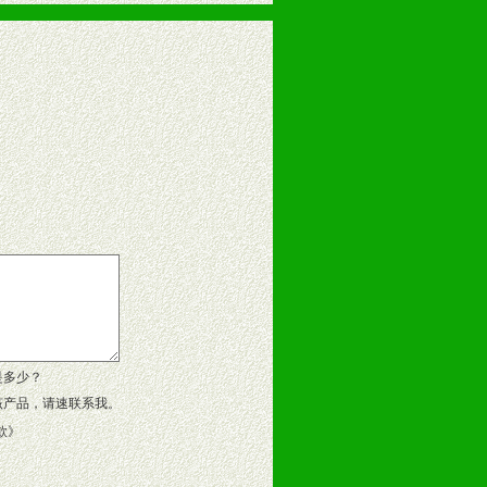
告操作手册、专柜咨询手册等各种市
、假货。
作方案。
是多少？
该产品，请速联系我。
款
》