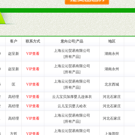
品或保健食品相关渠道者。
好的商业道德，良好的商誉，良好的市场网络的公司及销售自然人。
一最低零售价销售，保证良性的价格体系，保证均衡的利润体系。
业信誉，具备地理区位优势。
货。
客户
联系方式
意向公司|产品
地区
上海云沁贸易有限公司
9
赵呈新
VIP查看
湖南永州
[所有产品]
养师、儿童营养专家为客户提供包括销售、营养、售后服务等各项专业培
上海云沁贸易有限公司
9
赵呈新
VIP查看
湖南永州
[所有产品]
VI手册、专柜、POP终端宣传物料、多样化的促销物品、礼品等。
上海云沁贸易有限公司
6
匡
VIP查看
北京西城
[所有产品]
商提供活动策划，物料支持、人员支持等。媒体宣传支持
等全国性投放，扩大产品体宣传支持
2
高经理
VIP查看
云儿宝贝加厚婴儿连体衣
河北石家庄
等全国性投放，扩大产品宣传，提高产品美誉度。
2
高经理
VIP查看
云儿宝贝婴儿哈衣
河北石家庄
上海云沁贸易有限公司
断性经营权益。
1
高经理
VIP查看
河北石家庄
[所有产品]
销售情况派人员驻地指导。
上海云沁贸易有限公司
应的政策，充分保证经销产品丰厚的利润空间和市场经营的高额回报。
4
方哲
VIP查看
上海普陀