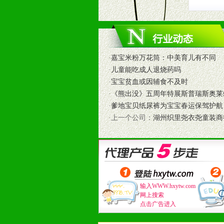
8、提供合理的退换货保障制度，保
9、及时有力的推出各种终端促销活
拉宝、海报、试用装等）
10、提供信息支持，使经销商商融
11、提供方便、快捷、灵活、安全、
·
嘉宝米粉万花筒：中美育儿有不同
12、不断寻求国际前缘产品，完善
·
儿童能吃成人退烧药吗
和终端客户提供更好的支持和服务。
·
宝宝贫血或因辅食不及时
·
《熊出没》五周年特展斯普瑞斯奥莱
十二、加盟方法
·
爹地宝贝纸尿裤为宝宝春运保驾护航
1、通过电话、邮件、网上留言等方
·上一个公司：
湖州织里尧衣尧童装商
2、与我公司相关人员取得联系之后
3、加盟者也可到我公司实地考察，
输入WWW.hxytw.com
网上搜索
点击广告进入