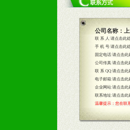
四、市场操作及支持
1、根据区域市场协助制定具体营销
2、根据具体情况公司给予必要市场
3、根据市场需要，派驻区域销售人
公司名称：
上
4、根据市场情况公司给予专职或兼
联 系 人:
请点击此
五、退换货制度
手 机 号:
请点击此
1、给予前期市场操作一定比例退换
固定电话:
请点击此
2、对于临期，滞销品给予一定比例
公司传真:
请点击此
联 系 QQ:
请点击此
六、服务优势
电子邮箱:
请点击此
1、完善的信息服务咨询中心：本着
企业网站:
请点击此
2、售后服务：突发性产品问题或消
3、我们时刻整理各区销售情况，帮
联系地址:
请点击此
温馨提示：您在联系
七、招商代理（全国各地）
1、认同我们的经营理念。
2、具备较好商业信誉和资金实力。
3、具备区域内良好的终端网点和销