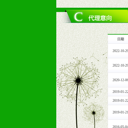
1、拥有婴幼儿产品经销网络，营养
2、认同公司产品及经营理念，有良
3、严格按照统一最低渠道价格，统
4、具有一定的资金实力，良好的商
5、为维护区域经销商利益，不得窜
日期
十一、公司支持
1、免费人员培训支持
2022-10-2
由销售明星、业务拓展能手、专业营
2、终端宣传品支持
2022-10-2
提供全国统一的产品手册、妈妈手册、
3、大型促销活动支持
2020-12-0
根据市场开发需要，为代理商、经销
专业的孕婴童媒体、杂志、直销目录
2019-01-2
专业的孕婴童媒体、杂志、直销目录
2019-01-2
4、专业完善的售后服务支持
5、确保经销商相应区域内的独家垄
2019-01-2
6、实施经营管理支持，根据经销商
7、严格控制价格的波动，并给予相
2016-05-0