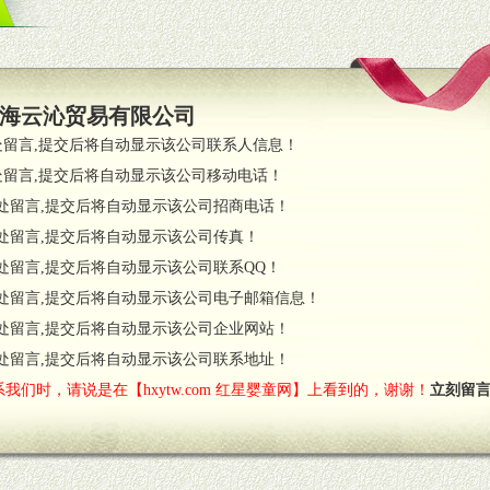
策略。
支持。
员全程跟踪服务，以确保产品顺利销售。
海云沁贸易有限公司
职的业务代表及终端导购支持。
处留言,提交后将自动显示该公司联系人信息！
处留言,提交后将自动显示该公司移动电话！
货政策。
处留言,提交后将自动显示该公司招商电话！
调换政策。
处留言,提交后将自动显示该公司传真！
处留言,提交后将自动显示该公司联系QQ！
处留言,提交后将自动显示该公司电子邮箱信息！
对代理商负责的态度，我们将及时回复您的疑问。
处留言,提交后将自动显示该公司企业网站！
费者意见反馈，我们予以及时受理记录并合理妥善解决。
您诊断、分析市场，及时收编销售效果显着的案例，与您共商启动市场。
处留言,提交后将自动显示该公司联系地址！
我们时，请说是在【hxytw.com 红星婴童网】上看到的，谢谢！
立刻留
售渠道。