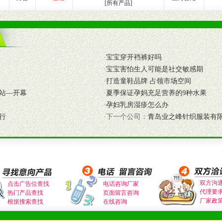
[所有产品]
证经销商合作零风险。
动来帮助经销商启动和拉动市场销售，提供终端物料及宣传促销用品的支持
入公司经营中，充分了解来自公司的行销计划，产品的发展，以及行业市场
高效和准确的后勤配送物。
·
宝宝穿开裆裤好吗
母婴、儿童产品品类，为中国妈妈、宝宝提供完善的营养健康产品和宣传普
·
宝宝害怕生人可能是社交敏感期
·
打造童鞋品牌 占领市场空间
站—开幕
·
夏季保证孕妈充足营养的9种水果
·
孕妇乳房湿疹怎么办
式与我公司相关负责人取得联系。
行
·下一个公司：
青岛业之峰针织服装有
需详细阅读公司有关制度以及合作加盟流程。
合作洽谈。
双方沟
点击广告位查找
电话咨询厂家
代理要
热门产品查找
页面留言咨询
厂家政
根据搜索查找
在线咨询