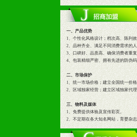
一、产品优势
1、个性化风格设计；档次高、陈列
2、品种齐全、满足不同消费需求的
3、口碑好、品质高、确保消费者重
4、包装精细严密、拥有先进的防伪
二、市场保护
1、统一市场价格；建立全国统一价
2、区域独家经营；建立区域独家代
三、物料及媒体
1、免费提供体验及宣传彩页。
2、不定期在各大知名网站，育婴杂
3、根据地方实际情况提供销售喷绘