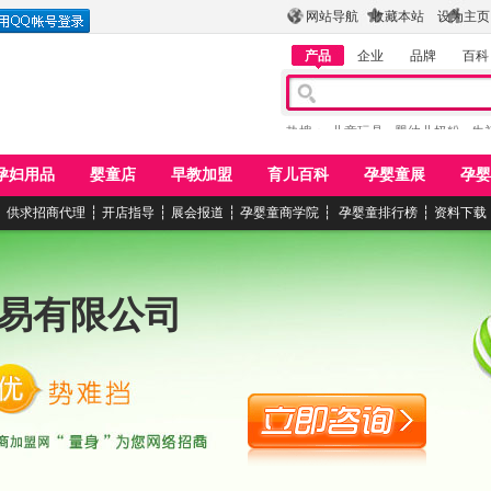
网站导航
收藏本站
设为主页
产品
企业
品牌
百科
热搜：
儿童玩具
婴幼儿奶粉
牛
孕妇用品
婴童店
早教加盟
育儿百科
孕婴童展
孕婴
┆
供求招商代理
┆
开店指导
┆
展会报道
┆
孕婴童商学院
┆
孕婴童排行榜
┆
资料下载
易有限公司