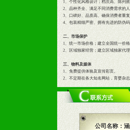
1、个性化风格设计；档次高、陈列
2、品种齐全、满足不同消费需求的
3、口碑好、品质高、确保消费者重
4、包装精细严密、拥有先进的防伪
二、市场保护
1、统一市场价格；建立全国统一价
2、区域独家经营；建立区域独家代
三、物料及媒体
1、免费提供体验及宣传彩页。
2、不定期在各大知名网站，育婴杂
3、根据地方实际情况提供销售喷绘
四、市场操作及支持
1、根据区域市场协助制定具体营销
2、根据具体情况公司给予必要市场
3、根据市场需要，派驻区域销售人
公司名称：
涵
4、根据市场情况公司给予专职或兼