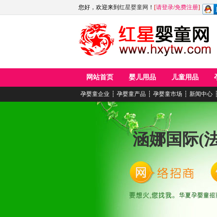
您好，欢迎来到
红星婴童网
！
[
请登录
/
免费注册
]
网站首页
婴儿用品
儿童用品
孕婴童企业
┆
孕婴童产品
┆
孕婴童市场
┆
新闻中心
涵娜国际(