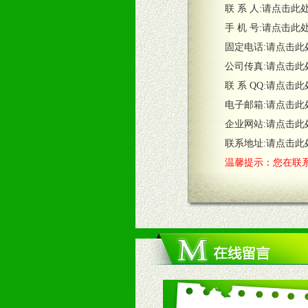
联 系 人:
请点击此
五、退换货制度
手 机 号:
请点击此
1、给予前期市场操作一定比例退换
固定电话:
请点击此
2、对于临期，滞销品给予一定比例
公司传真:
请点击此
联 系 QQ:
请点击此
六、服务优势
电子邮箱:
请点击此
1、完善的信息服务咨询中心：本着
企业网站:
请点击此
2、售后服务：突发性产品问题或消
3、我们时刻整理各区销售情况，帮
联系地址:
请点击此
温馨提示：您在联系
七、招商代理（全国各地）
1、认同我们的经营理念。
2、具备较好商业信誉和资金实力。
3、具备区域内良好的终端网点和销
4、具备一定业务团队能力覆盖区域
5、具备较强的市场操作意识，投入
八、品牌产品
1、不断提升品牌的知名度，美誉度。