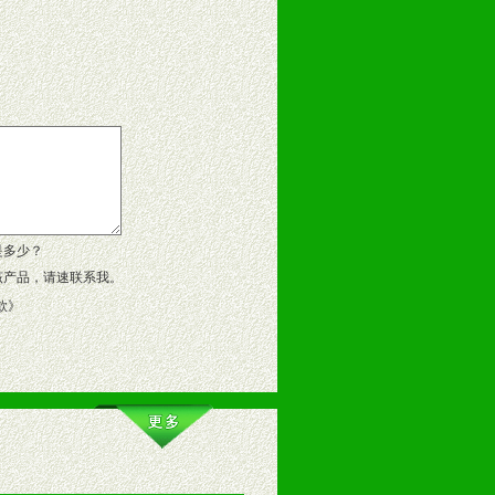
告操作手册、专柜咨询手册等各种市
、假货。
作方案。
是多少？
该产品，请速联系我。
款
》