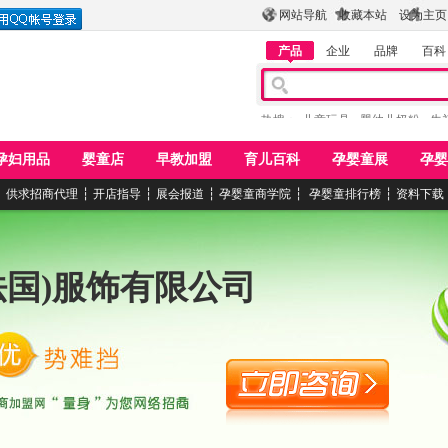
网站导航
收藏本站
设为主页
产品
企业
品牌
百科
热搜：
儿童玩具
婴幼儿奶粉
牛
孕妇用品
婴童店
早教加盟
育儿百科
孕婴童展
孕婴
┆
供求招商代理
┆
开店指导
┆
展会报道
┆
孕婴童商学院
┆
孕婴童排行榜
┆
资料下载
法国)服饰有限公司