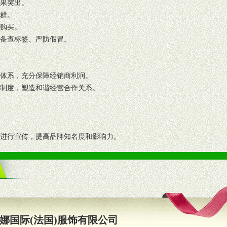
效果突出。
人群。
复购买。
码备查标签、严防假冒。
格体系，充分保障经销商利润。
理制度，塑造和谐经营合作关系。
志进行宣传，提高品牌知名度和影响力。
画、促销架等销售道具。
策略。
支持。
员全程跟踪服务，以确保产品顺利销售。
娜国际(法国)服饰有限公司
职的业务代表及终端导购支持。