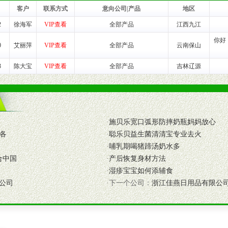
客户
联系方式
意向公司|产品
地区
2
徐海军
VIP查看
全部产品
江西九江
养师、儿童营养专家为客户提供包括销售、营养、售后服务等各项专业培
你好
0
艾丽萍
VIP查看
全部产品
云南保山
VI手册、专柜、POP终端宣传物料、多样化的促销物品、礼品等。
3
陈大宝
VIP查看
全部产品
吉林辽源
商提供活动策划，物料支持、人员支持等。媒体宣传支持
等全国性投放，扩大产品体宣传支持
等全国性投放，扩大产品宣传，提高产品美誉度。
·
施贝乐宽口弧形防摔奶瓶妈妈放心
招各
·
聪乐贝益生菌清清宝专业去火
断性经营权益。
·
哺乳期喝猪蹄汤奶水多
销售情况派人员驻地指导。
合中国
·
产后恢复身材方法
应的政策，充分保证经销产品丰厚的利润空间和市场经营的高额回报。
·
湿疹宝宝如何添辅食
证经销商合作零风险。
公司
·下一个公司：
浙江佳燕日用品有限公
动来帮助经销商启动和拉动市场销售，提供终端物料及宣传促销用品的支持
入公司经营中，充分了解来自公司的行销计划，产品的发展，以及行业市场
高效和准确的后勤配送物。