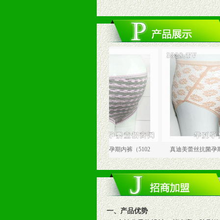
文胸
真迪美色织抗菌孕期内裤（5102
真迪美蕾丝抗菌孕期内裤（510
一、产品优势