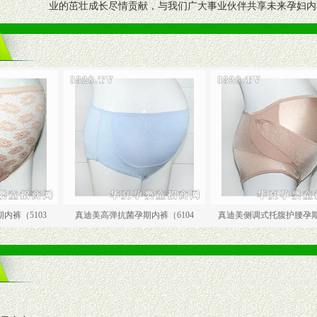
业的茁壮成长尽情贡献，与我们广大事业伙伴共享未来孕妇内
3
真迪美高弹抗菌孕期内裤（6104
真迪美侧调式托腹护腰孕期裤（68