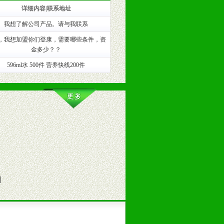
详细内容|联系地址
我想了解公司产品。请与我联系
训。
，我想加盟你们登康，需要哪些条件，资
金多少？？
596ml水 500件 营养快线200件
司
。（包括POP、彩页、手提袋、易
的趋势与流行。