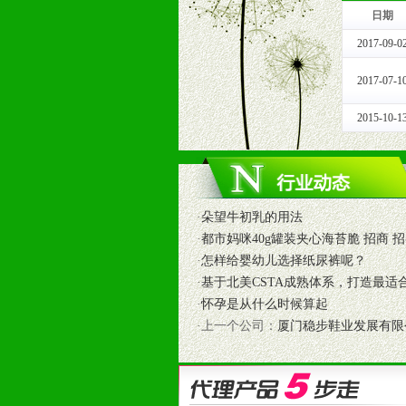
日期
十一、公司支持
2017-09-0
1、免费人员培训支持
由销售明星、业务拓展能手、专业营
2017-07-1
2、终端宣传品支持
提供全国统一的产品手册、妈妈手册、
2015-10-1
3、大型促销活动支持
根据市场开发需要，为代理商、经销
专业的孕婴童媒体、杂志、直销目录
专业的孕婴童媒体、杂志、直销目录
·
朵望牛初乳的用法
4、专业完善的售后服务支持
·
都市妈咪40g罐装夹心海苔脆 招商 
5、确保经销商相应区域内的独家垄
·
怎样给婴幼儿选择纸尿裤呢？
6、实施经营管理支持，根据经销商
·
基于北美CSTA成熟体系，打造最适
7、严格控制价格的波动，并给予相
·
怀孕是从什么时候算起
8、提供合理的退换货保障制度，保
·上一个公司：
厦门稳步鞋业发展有限
9、及时有力的推出各种终端促销活
拉宝、海报、试用装等）
10、提供信息支持，使经销商商融
11、提供方便、快捷、灵活、安全、