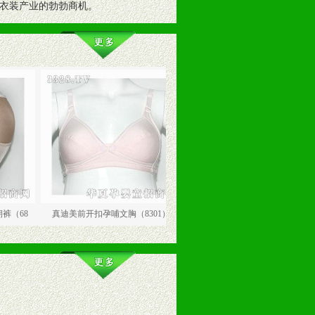
衣装产业的勃勃商机。
真迪美前开扣孕哺文胸（8301）
真迪美蕾丝双层孕哺文胸（8101