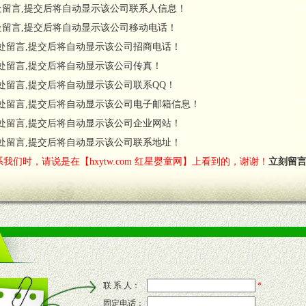
处留言,提交后将自动显示该公司联系人信息！
处留言,提交后将自动显示该公司移动电话！
货政策。
处留言,提交后将自动显示该公司招商电话！
调换政策。
处留言,提交后将自动显示该公司传真！
处留言,提交后将自动显示该公司联系QQ！
处留言,提交后将自动显示该公司电子邮箱信息！
对代理商负责的态度，我们将及时回复您的疑问。
处留言,提交后将自动显示该公司企业网站！
费者意见反馈，我们予以及时受理记录并合理妥善解决。
您诊断、分析市场，及时收编销售效果显着的案例，与您共商启动市场。
处留言,提交后将自动显示该公司联系地址！
我们时，请说是在【hxytw.com 红星婴童网】上看到的，谢谢！
立刻留
售渠道。
的流通渠道，孕婴童渠道，医药渠道并为之提供配送服务。
意识和配合意识。
联 系 人：
*
固定电话：