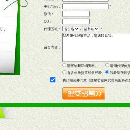
的新需求及适应市场变化。
手机号码：
*
微信：
QQ：
P宣传画、三折页及宣传礼品全面配赠，免费提供软硬性平面广告、电台广
代理区域：
-
*
套合法经营手续，采取统一底价供货、严格保证区域市场独占，杜绝串货
留言内容：
证明复印件，财务以帐单，税务发票，产品质量报告检测单，产品批号；
方案，专家顾问团提供专柜、社区、HS、名人营销等各种模式市场实战操
年终完成任务返利。
请寄给我详细资料。
请问代理价
务，提供企划、咨询、培训等企业售后服务。
有多年孕婴童销售经验。
我希望代理
保障制度，使经销商市场操作全程无忧。
我已阅读并同意《
红星婴童网代理商服务条
品或保健食品相关渠道者。
好的商业道德，良好的商誉，良好的市场网络的公司及销售自然人。
一最低零售价销售，保证良性的价格体系，保证均衡的利润体系。
业信誉，具备地理区位优势。
货。