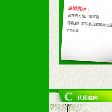
2、不断开创新产品不断满足消费者
九、加盟优势
1、广告企划支持：产品手册、PO
场武器。
2、市场保护支持：供优质产品，全
3、对代理商、经销商提供公司资执
4、营销技术支持：因地制宜，采取
5、返利奖励支持：累计进货奖励，
6、售后服务支持：营销全程跟踪服
7、退换货支持：诚信为本的退换货
十、代理条件
1、拥有婴幼儿产品经销网络，营养
2、认同公司产品及经营理念，有良
3、严格按照统一最低渠道价格，统
4、具有一定的资金实力，良好的商
5、为维护区域经销商利益，不得窜