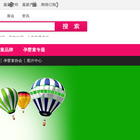
最新公司
最新产品
商情订阅
展会
资讯
初乳
早教加盟
儿童夏季童装
童品牌
孕婴童专题
┆
孕婴童协会
┆
图片中心