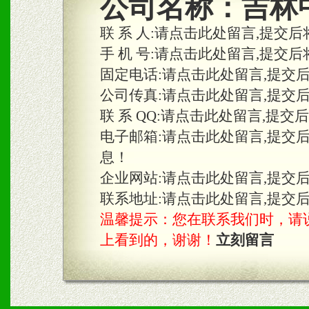
公司名称：
吉林
合作关系。
联 系 人:
请点击此处留言,提交后
手 机 号:
请点击此处留言,提交后
固定电话:
请点击此处留言,提交
三、物料及媒体
公司传真:
请点击此处留言,提交
1、免费提供体验及宣传彩
联 系 QQ:
请点击此处留言,提交
2、不定期在各大知名网站
电子邮箱:
请点击此处留言,提交
息！
知名度和影响力。
企业网站:
请点击此处留言,提交
3、根据地方实际情况提供
联系地址:
请点击此处留言,提交
温馨提示：您在联系我们时，请说是在
具。
上看到的，谢谢！
立刻留言
四、市场操作及支持