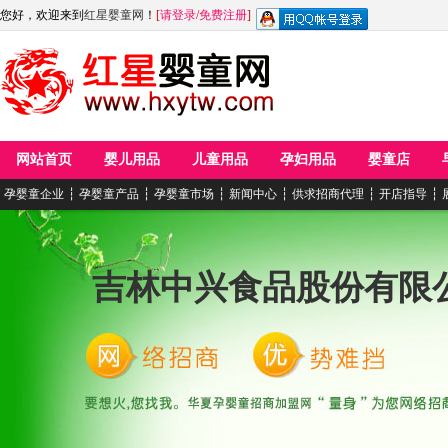
您好，欢迎来到
红星婴童网
！
[
请登录
/
免费注册
]
网站首页
婴儿用品
儿童用品
孕妇用品
婴童店
孕婴童企业
┆
孕婴童产品
┆
孕婴童市场
┆
新闻中心
┆
供求招商代理
┆
开店指导
┆
吉林中兴食品股份有限