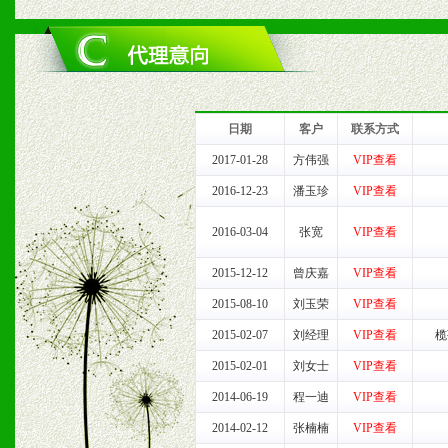
六、服务优势
1、完善的信息服务咨询中
我们将及时回复您的疑问。
日期
客户
联系方式
2、售后服务：突发性产品
2017-01-28
方伟强
VIP查看
2016-12-23
潘玉珍
VIP查看
以及时受理记录并合理妥善
2016-03-04
张宽
VIP查看
3、我们时刻整理各区销售
2015-12-12
曾庆嘉
VIP查看
时收编销售效果显着的案例
2015-08-10
刘玉荣
VIP查看
2015-02-07
刘经理
VIP查看
榄
2015-02-01
刘女士
VIP查看
七、招商代理（全国各地）
2014-06-19
程一迪
VIP查看
1、认同我们的经营理念。
2014-02-12
张楠楠
VIP查看