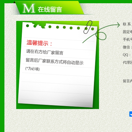
1、根据区域市场协助制定
2、根据具体情况公司给予
联 系
3、根据市场需要，派驻区
固定
保产品顺利销售。
手机
微信
4、根据市场情况公司给予
QQ：
代理
购支持。
留言
五、退换货制度
1、给予前期市场操作一定
2、对于临期，滞销品给予