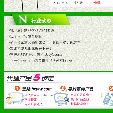
2、具备较好商业信誉和资
2013-09-05
牛红峰
VIP查看
3、具备区域内良好的终端
4、具备一定业务团队能力
·
乳（豆）制品饮品选择4要诀
道，医药渠道并为之提供配
·
12个月宝宝发育指标
·
荷兰朵家族又添新成员——茵倍可婴儿配方羊
5、具备较强的市场操作意
·
加比力婴儿纸尿裤好不好？
·
掌握添加辅食6大信号 BabyGourm
·上一个公司：
山东益寿食品股份有限公司
八、品牌产品
1、不断提升品牌的知名度
2、不断开创新产品不断满
点击广告位查找
输入WWW.hxytw.com
热门产品查找
网上搜索
化。
根据搜索查找
点击广告进入