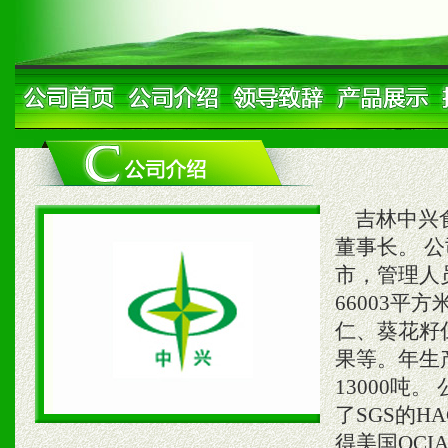
吉林中兴食
董事长。 
市，管理人员
66003平
仁、葵花籽
果等。年生产
13000吨
了SGS的H
得美国OC