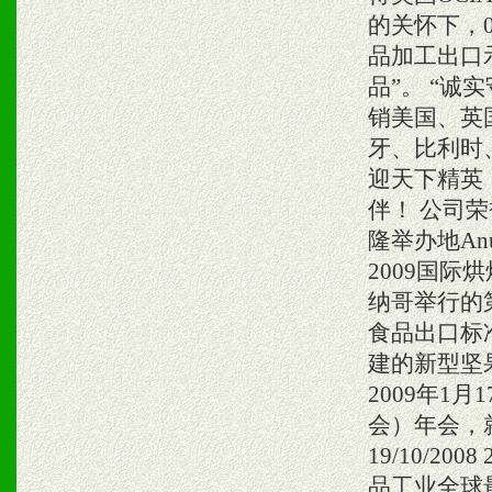
的关怀下，
品加工出口
品”。 “
销美国、英
牙、比利时
迎天下精英
伴！ 公司荣誉
隆举办地Anu
2009国际烘
纳哥举行的第
食品出口标准
建的新型坚果
2009年1
会）年会，
19/10/2
品工业全球