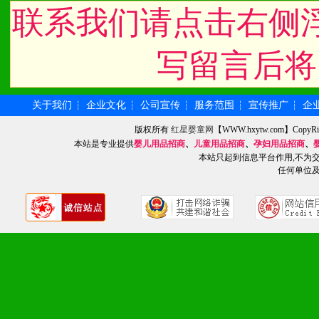
联系我们请点击右侧
九、加盟优势
写留言后将
1、广告企划支持：产品手
品全面配赠，免费提供软硬
关于我们
企业文化
公司宣传
服务范围
宣传推广
企
┆
┆
┆
┆
┆
册、专柜咨询手册等各种市
版权所有
红星婴童网
【WWW.hxytw.com】Cop
本站是专业提供
婴儿用品招商
、
儿童用品招商
、
孕妇用品招商
、
2、市场保护支持：供优质
本站只起到信息平台作用,不为
任何单位
统一底价供货、严格保证区
3、对代理商、经销商提供
单，税务发票，产品质量报
4、营销技术支持：因地制
专柜、社区、HS、名人营