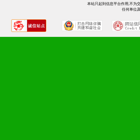
本站只起到信息平台作用,不为
任何单位
九、加盟优势
1、广告企划支持：产品手
品全面配赠，免费提供软硬
册、专柜咨询手册等各种市
2、市场保护支持：供优质
统一底价供货、严格保证区
3、对代理商、经销商提供
单，税务发票，产品质量报
4、营销技术支持：因地制