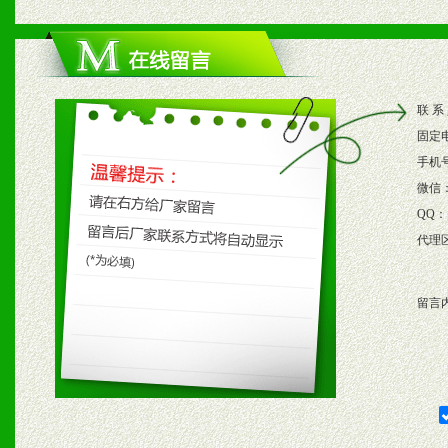
1、根据区域市场协助制定
2、根据具体情况公司给予
联 系
3、根据市场需要，派驻区
固定
保产品顺利销售。
手机
微信
4、根据市场情况公司给予
QQ：
代理
购支持。
留言
五、退换货制度
1、给予前期市场操作一定
2、对于临期，滞销品给予