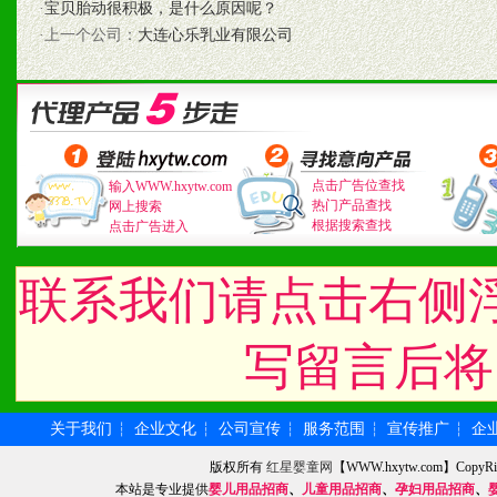
1、认同我们的经营理念。
·
宝贝胎动很积极，是什么原因呢？
·上一个公司：
大连心乐乳业有限公司
2、具备较好商业信誉和资
3、具备区域内良好的终端
4、具备一定业务团队能力
道，医药渠道并为之提供配
点击广告位查找
输入WWW.hxytw.com
热门产品查找
网上搜索
根据搜索查找
点击广告进入
5、具备较强的市场操作意
联系我们请点击右侧
八、品牌产品
写留言后将
1、不断提升品牌的知名度
2、不断开创新产品不断满
关于我们
企业文化
公司宣传
服务范围
宣传推广
企
┆
┆
┆
┆
┆
版权所有
红星婴童网
【WWW.hxytw.com】Cop
化。
本站是专业提供
婴儿用品招商
、
儿童用品招商
、
孕妇用品招商
、