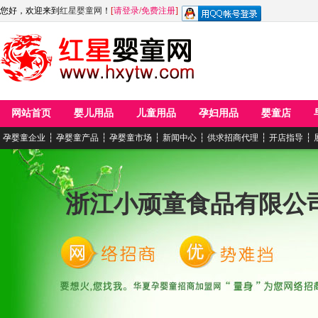
您好，欢迎来到
红星婴童网
！
[
请登录
/
免费注册
]
网站首页
婴儿用品
儿童用品
孕妇用品
婴童店
孕婴童企业
┆
孕婴童产品
┆
孕婴童市场
┆
新闻中心
┆
供求招商代理
┆
开店指导
┆
浙江小顽童食品有限公