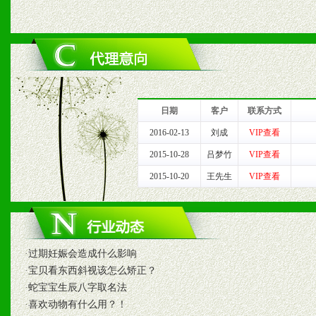
六、服务优势
1、完善的信息服务咨询中
我们将及时回复您的疑问。
日期
客户
联系方式
2、售后服务：突发性产品
2016-02-13
刘成
VIP查看
2015-10-28
吕梦竹
VIP查看
以及时受理记录并合理妥善
2015-10-20
王先生
VIP查看
3、我们时刻整理各区销售
时收编销售效果显着的案例
·
过期妊娠会造成什么影响
·
宝贝看东西斜视该怎么矫正？
七、招商代理（全国各地）
·
蛇宝宝生辰八字取名法
·
喜欢动物有什么用？！