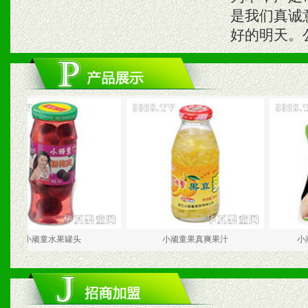
是我们真诚
好的明天。
小顽童水果罐头
小顽童果真爽果汁
小顽童水