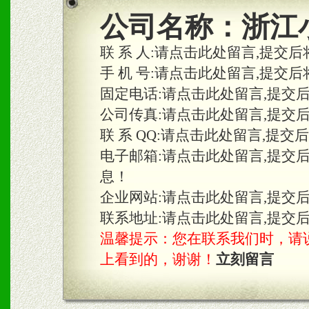
2、区域独家经营；建立区
公司名称：
浙江
合作关系。
联 系 人:
请点击此处留言,提交后
手 机 号:
请点击此处留言,提交后
固定电话:
请点击此处留言,提交
三、物料及媒体
公司传真:
请点击此处留言,提交
1、免费提供体验及宣传彩
联 系 QQ:
请点击此处留言,提交
2、不定期在各大知名网站
电子邮箱:
请点击此处留言,提交
息！
知名度和影响力。
企业网站:
请点击此处留言,提交
3、根据地方实际情况提供
联系地址:
请点击此处留言,提交
温馨提示：您在联系我们时，请说是在
具。
上看到的，谢谢！
立刻留言
四、市场操作及支持