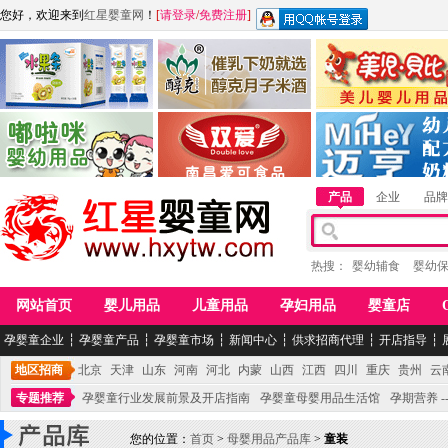
您好，欢迎来到
红星婴童网
！
[
请登录
/
免费注册
]
江西麦嘟嘟食品有限公司
江西醇之客月子米酒
惠州市美儿婴儿用品公
青岛嘟啦咪婴幼儿用品公司
南昌爱可食品科技有限公司
湖南迈亨母婴用品有限
产品
企业
品牌
热搜：
婴幼辅食
婴幼
网站首页
婴儿用品
儿童用品
孕妇用品
婴童店
孕婴童企业
┆
孕婴童产品
┆
孕婴童市场
┆
新闻中心
┆
供求招商代理
┆
开店指导
┆
地区招商
北京
天津
山东
河南
河北
内蒙
山西
江西
四川
重庆
贵州
云
专题推荐
孕婴童行业发展前景及开店指南
孕婴童母婴用品生活馆
孕期营养 -
您的位置：
首页
>
母婴用品产品库
>
童装