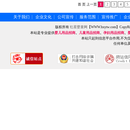
首 页 上一页
1
2
3
4
5
关于我们
企业文化
公司宣传
服务范围
宣传推广
企
┆
┆
┆
┆
┆
版权所有
红星婴童网
【WWW.hxytw.com】Cop
本站是专业提供
婴儿用品招商
、
儿童用品招商
、
孕妇用品招商
、
本站只起到信息平台作用,不为
任何单位