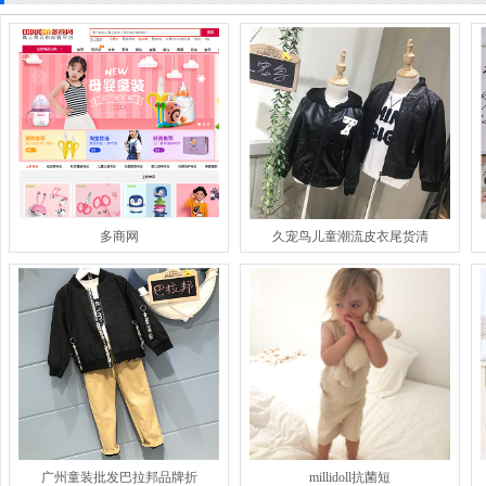
多商网
久宠鸟儿童潮流皮衣尾货清
广州童装批发巴拉邦品牌折
millidoll抗菌短