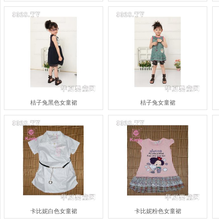
桔子兔黑色女童裙
桔子兔女童裙
卡比妮白色女童裙
卡比妮粉色女童裙