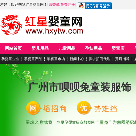
您好，欢迎来到
红星婴童网
！
[
请登录
/
免费注册
]
网站首页
婴儿用品
儿童用品
孕妇用品
婴童店
孕婴童企业
┆
孕婴童产品
┆
孕婴童市场
┆
新闻中心
┆
供求招商代理
┆
开店指导
┆
广州市呗呗兔童装服饰