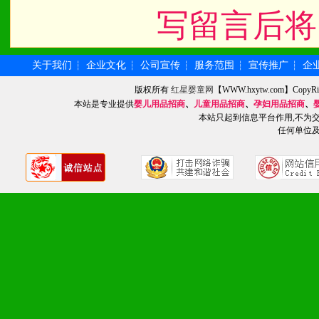
写留言后将
关于我们
企业文化
公司宣传
服务范围
宣传推广
企
┆
┆
┆
┆
┆
版权所有
红星婴童网
【WWW.hxytw.com】Cop
本站是专业提供
婴儿用品招商
、
儿童用品招商
、
孕妇用品招商
、
本站只起到信息平台作用,不为
任何单位