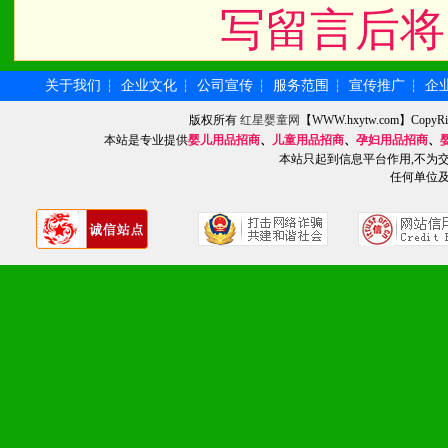
写留言后将
关于我们
企业文化
公司宣传
服务范围
宣传推广
企
┆
┆
┆
┆
┆
版权所有
红星婴童网
【WWW.hxytw.com】Cop
本站是专业提供
婴儿用品招商
、
儿童用品招商
、
孕妇用品招商
、
本站只起到信息平台作用,不为
任何单位