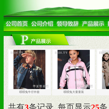
呗呗兔牛仔外套
呗呗兔大童童装
共有
3
条记录
每页显示
25
条