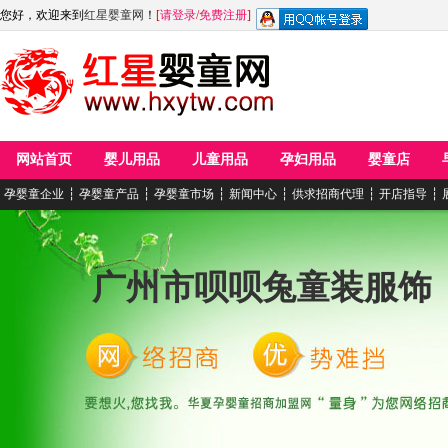
您好，欢迎来到
红星婴童网
！
[
请登录
/
免费注册
]
网站首页
婴儿用品
儿童用品
孕妇用品
婴童店
孕婴童企业
┆
孕婴童产品
┆
孕婴童市场
┆
新闻中心
┆
供求招商代理
┆
开店指导
┆
广州市呗呗兔童装服饰