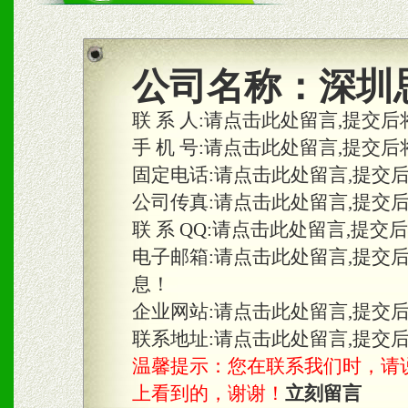
商利润。
2、区域独家经营；建立区
公司名称：
深圳
合作关系。
联 系 人:
请点击此处留言,提交后
手 机 号:
请点击此处留言,提交后
固定电话:
请点击此处留言,提交
三、物料及媒体
公司传真:
请点击此处留言,提交
1、免费提供体验及宣传彩
联 系 QQ:
请点击此处留言,提交
2、不定期在各大知名网站
电子邮箱:
请点击此处留言,提交
息！
知名度和影响力。
企业网站:
请点击此处留言,提交
3、根据地方实际情况提供
联系地址:
请点击此处留言,提交
温馨提示：您在联系我们时，请说是在
具。
上看到的，谢谢！
立刻留言