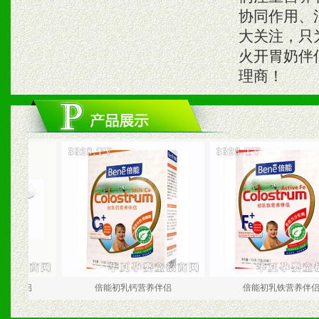
协同作用、
大关注，只
火开胃奶伴
理商！
侣
倍能初乳钙营养伴侣
倍能初乳铁营养伴侣