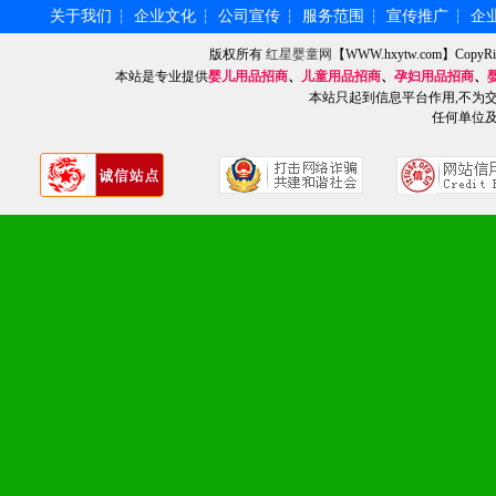
2、不断开创新产品不断满
关于我们
企业文化
公司宣传
服务范围
宣传推广
企
┆
┆
┆
┆
┆
化。
版权所有
红星婴童网
【WWW.hxytw.com】Cop
本站是专业提供
婴儿用品招商
、
儿童用品招商
、
孕妇用品招商
、
本站只起到信息平台作用,不为
任何单位
九、加盟优势
1、广告企划支持：产品手
品全面配赠，免费提供软硬
册、专柜咨询手册等各种市
2、市场保护支持：供优质
统一底价供货、严格保证区
3、对代理商、经销商提供
单，税务发票，产品质量报