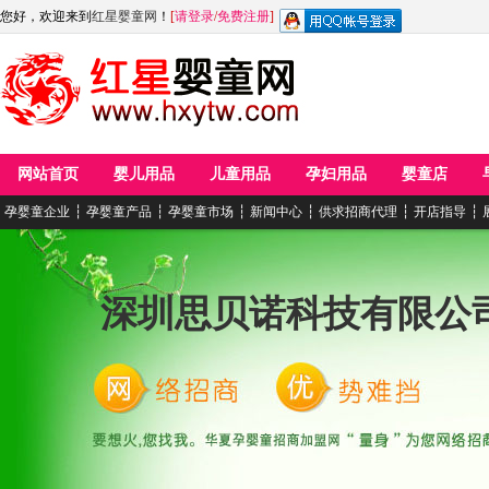
您好，欢迎来到
红星婴童网
！
[
请登录
/
免费注册
]
网站首页
婴儿用品
儿童用品
孕妇用品
婴童店
孕婴童企业
┆
孕婴童产品
┆
孕婴童市场
┆
新闻中心
┆
供求招商代理
┆
开店指导
┆
深圳思贝诺科技有限公