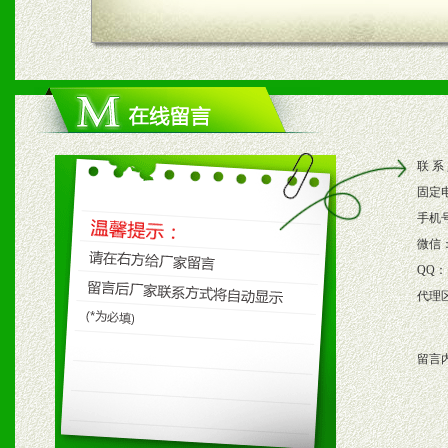
四、市场操作及支持
1、根据区域市场协助制定
2、根据具体情况公司给予
联 系
3、根据市场需要，派驻区
固定
保产品顺利销售。
手机
微信
4、根据市场情况公司给予
QQ：
代理
购支持。
留言
五、退换货制度
1、给予前期市场操作一定