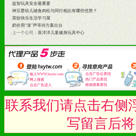
七、招商代理（全国各地）
·
益智玩具安全最重要
·
神豆婴幼儿辅食肉松与同行相比有哪些优势？
1、认同我们的经营理念。
·
英纷快乐生活学习屋
·
奶价用“涨”声等待方案出台
2、具备较好商业信誉和资
·上一个公司：
喜洋洋儿童健身玩具中心
3、具备区域内良好的终端
4、具备一定业务团队能力
道，医药渠道并为之提供配
点击广告位查找
输入WWW.hxytw.com
热门产品查找
网上搜索
5、具备较强的市场操作意
根据搜索查找
点击广告进入
联系我们请点击右侧
八、品牌产品
写留言后将
1、不断提升品牌的知名度