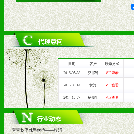
2、对于临期，滞销品给予
六、服务优势
1、完善的信息服务咨询中
我们将及时回复您的疑问。
日期
客户
联系方式
2、售后服务：突发性产品
2016-05-28
郭邯郸
VIP查看
以及时受理记录并合理妥善
2015-06-14
黄涛
VIP查看
2014-10-07
杨先生
VIP查看
3、我们时刻整理各区销售
时收编销售效果显着的案例
·
宝宝秋季棘手病症——腹泻