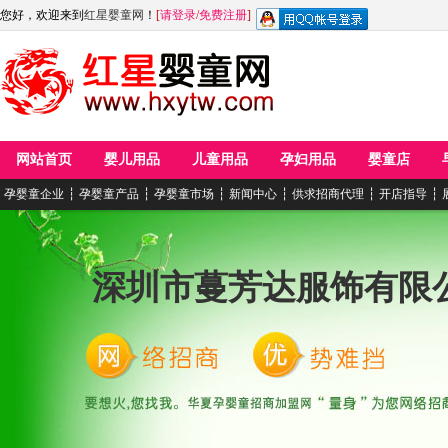
您好，欢迎来到
红星婴童网
！
[
请登录
/
免费注册
]
网站首页
婴儿用品
儿童用品
孕妇用品
婴童店
孕婴童企业
┆
孕婴童产品
┆
孕婴童市场
┆
新闻中心
┆
供求招商代理
┆
开店指导
┆
深圳市蔓芳达服饰有限