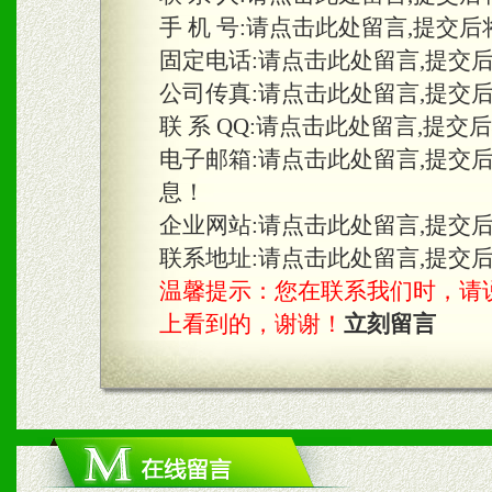
手 机 号:
请点击此处留言,提交后
固定电话:
请点击此处留言,提交
三、物料及媒体
公司传真:
请点击此处留言,提交
1、免费提供体验及宣传彩
联 系 QQ:
请点击此处留言,提交
2、不定期在各大知名网站
电子邮箱:
请点击此处留言,提交
息！
知名度和影响力。
企业网站:
请点击此处留言,提交
3、根据地方实际情况提供
联系地址:
请点击此处留言,提交
温馨提示：您在联系我们时，请说是在
具。
上看到的，谢谢！
立刻留言
四、市场操作及支持
1、根据区域市场协助制定