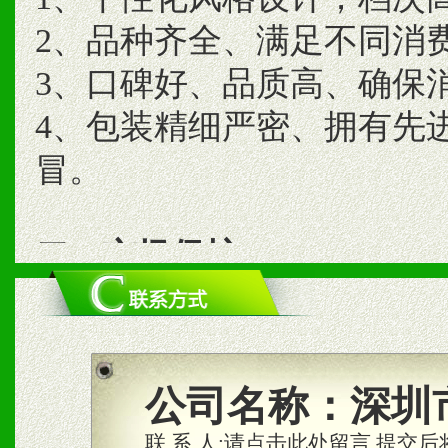
2、品种齐全、满足不同消
3、口碑好、品质高、确保
4、包装精细严密、拥有先
冒。
二、市场保护
1、统一市场价格；建立全
商利润。
2、区域独家经营；建立区
公司名称：
深圳
合作关系。
联 系 人:
请点击此处留言,提交后