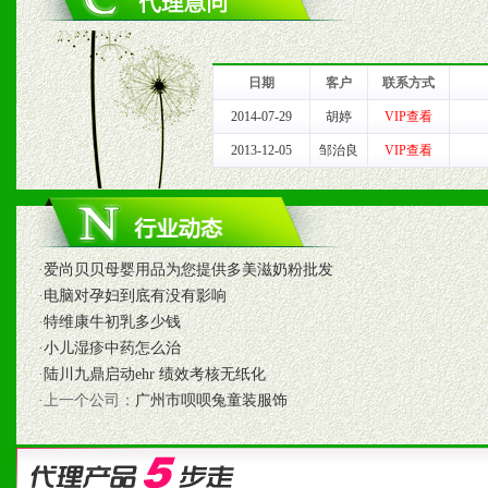
1、完善的信息服务咨询中
我们将及时回复您的疑问。
日期
客户
联系方式
2、售后服务：突发性产品
2014-07-29
胡婷
VIP查看
2013-12-05
邹治良
VIP查看
以及时受理记录并合理妥善
3、我们时刻整理各区销售
时收编销售效果显着的案例
·
爱尚贝贝母婴用品为您提供多美滋奶粉批发
·
电脑对孕妇到底有没有影响
·
特维康牛初乳多少钱
七、招商代理（全国各地）
·
小儿湿疹中药怎么治
·
陆川九鼎启动ehr 绩效考核无纸化
1、认同我们的经营理念。
·上一个公司：
广州市呗呗兔童装服饰
2、具备较好商业信誉和资