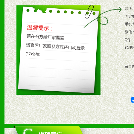
2、根据具体情况公司给予
联 系
3、根据市场需要，派驻区
固定
保产品顺利销售。
手机
微信
4、根据市场情况公司给予
QQ：
代理
购支持。
留言
五、退换货制度
1、给予前期市场操作一定
2、对于临期，滞销品给予
六、服务优势