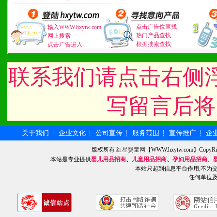
3、具备区域内良好的终端
4、具备一定业务团队能力
点击广告位查找
输入WWW.hxytw.com
热门产品查找
网上搜索
道，医药渠道并为之提供配
根据搜索查找
点击广告进入
5、具备较强的市场操作意
联系我们请点击右侧
写留言后将
八、品牌产品
1、不断提升品牌的知名度
关于我们
企业文化
公司宣传
服务范围
宣传推广
企
┆
┆
┆
┆
┆
2、不断开创新产品不断满
版权所有
红星婴童网
【WWW.hxytw.com】Cop
本站是专业提供
婴儿用品招商
、
儿童用品招商
、
孕妇用品招商
、
化。
本站只起到信息平台作用,不为
任何单位
九、加盟优势