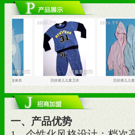
连体衣
贝丝倩儿儿童卫衣
贝丝倩儿儿童睡衣
一、产品优势
1、个性化风格设计；档次