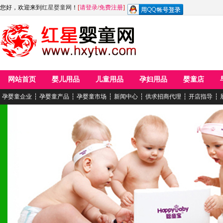
您好，欢迎来到
红星婴童网
！
[
请登录
/
免费注册
]
网站首页
婴儿用品
儿童用品
孕妇用品
婴童店
孕婴童企业
┆
孕婴童产品
┆
孕婴童市场
┆
新闻中心
┆
供求招商代理
┆
开店指导
┆