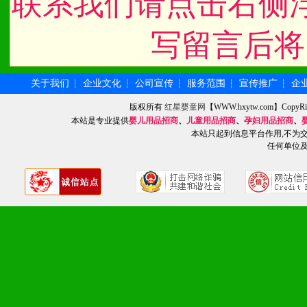
联系我们请点击右侧
写留言后将
关于我们
企业文化
公司宣传
服务范围
宣传推广
企
┆
┆
┆
┆
┆
版权所有
红星婴童网
【WWW.hxytw.com】Cop
本站是专业提供
婴儿用品招商
、
儿童用品招商
、
孕妇用品招商
、
本站只起到信息平台作用,不为
任何单位