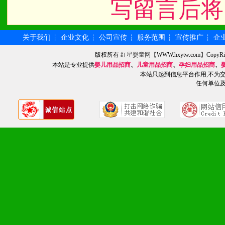
写留言后将
关于我们
企业文化
公司宣传
服务范围
宣传推广
企
┆
┆
┆
┆
┆
版权所有
红星婴童网
【WWW.hxytw.com】Cop
本站是专业提供
婴儿用品招商
、
儿童用品招商
、
孕妇用品招商
、
本站只起到信息平台作用,不为
任何单位