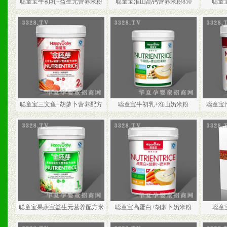
聪童宝牛初乳+益生元营养米粉
聪童宝淮山高钙营养米粉850
聪童
聪童宝三文鱼+胡萝卜营养配方
聪童宝牛初乳+淮山奶米粉
聪童宝
聪童宝果蔬宝益生元营养配方米
聪童宝高蛋白+胡萝卜奶米粉
聪童