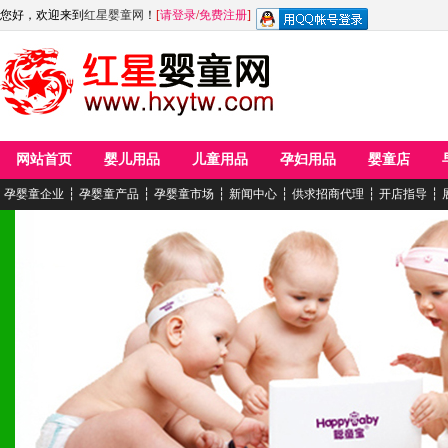
您好，欢迎来到
红星婴童网
！
[
请登录
/
免费注册
]
网站首页
婴儿用品
儿童用品
孕妇用品
婴童店
孕婴童企业
┆
孕婴童产品
┆
孕婴童市场
┆
新闻中心
┆
供求招商代理
┆
开店指导
┆