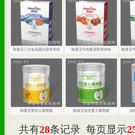
聪童宝三文鱼高蛋白营养米粉
聪童宝牛肉番茄营养米粉
聪童宝
聪童宝婴幼儿葡萄糖
聪童宝初生婴儿葡萄糖
聪
共有
28
条记录
每页显示
2