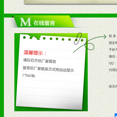
四、市场操作及支持
1、根据区域市场协助制定
2、根据具体情况公司给予
联 系
3、根据市场需要，派驻区
固定
保产品顺利销售。
手机
微信
4、根据市场情况公司给予
QQ：
代理
购支持。
留言
五、退换货制度
1、给予前期市场操作一定