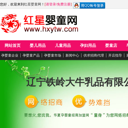
您好，欢迎来到
红星婴童网
！
[
请登录
/
免费注册
]
网站首页
婴儿用品
儿童用品
孕妇用品
婴童店
孕婴童企业
┆
孕婴童产品
┆
孕婴童市场
┆
新闻中心
┆
供求招商代理
┆
开店指导
┆
辽宁铁岭大牛乳品有限