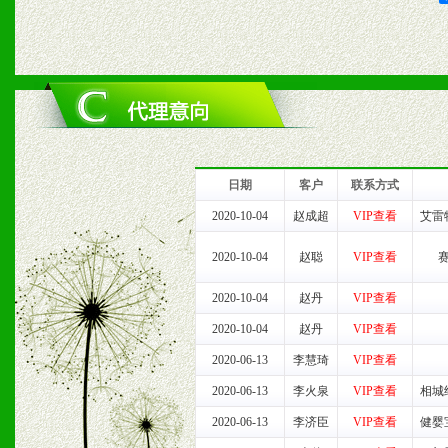
2、对于临期，滞销品给予
六、服务优势
1、完善的信息服务咨询中
我们将及时回复您的疑问。
日期
客户
联系方式
2、售后服务：突发性产品
2020-10-04
赵成超
VIP查看
艾雷
以及时受理记录并合理妥善
2020-10-04
赵聪
VIP查看
2020-10-04
赵丹
VIP查看
3、我们时刻整理各区销售
2020-10-04
赵丹
VIP查看
时收编销售效果显着的案例
2020-06-13
李慧琦
VIP查看
2020-06-13
李火泉
VIP查看
相城
2020-06-13
李济臣
VIP查看
健婴
七、招商代理（全国各地）