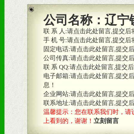
商利润。
2、区域独家经营；建立区
公司名称：
辽宁
合作关系。
联 系 人:
请点击此处留言,提交后
手 机 号:
请点击此处留言,提交后
固定电话:
请点击此处留言,提交
三、物料及媒体
公司传真:
请点击此处留言,提交
1、免费提供体验及宣传彩
联 系 QQ:
请点击此处留言,提交
2、不定期在各大知名网站
电子邮箱:
请点击此处留言,提交
息！
知名度和影响力。
企业网站:
请点击此处留言,提交
3、根据地方实际情况提供
联系地址:
请点击此处留言,提交
温馨提示：您在联系我们时，请说是在
具。
上看到的，谢谢！
立刻留言