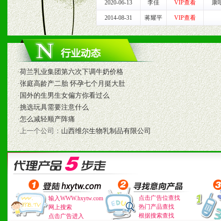
2020-06-13
李佳
VIP查看
康
1、认同我们的经营理念。
2014-08-31
蒋耀平
VIP查看
2、具备较好商业信誉和资
3、具备区域内良好的终端
·
荷兰乳业集团第六次下调牛奶价格
4、具备一定业务团队能力
·
张庭高龄产二胎 怀孕七个月挺大肚
·
国外的生男生女偏方你看过么
道，医药渠道并为之提供配
·
挑选玩具需要注意什么
5、具备较强的市场操作意
·
怎么减轻顺产阵痛
·上一个公司：
山西维尔生物乳制品有限公司
八、品牌产品
1、不断提升品牌的知名度
点击广告位查找
输入WWW.hxytw.com
2、不断开创新产品不断满
热门产品查找
网上搜索
根据搜索查找
点击广告进入