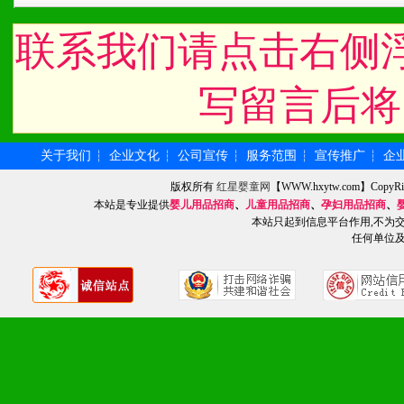
化。
联系我们请点击右侧
九、加盟优势
写留言后将
1、广告企划支持：产品手
关于我们
企业文化
公司宣传
服务范围
宣传推广
企
┆
┆
┆
┆
┆
品全面配赠，免费提供软硬
版权所有
红星婴童网
【WWW.hxytw.com】Cop
册、专柜咨询手册等各种市
本站是专业提供
婴儿用品招商
、
儿童用品招商
、
孕妇用品招商
、
本站只起到信息平台作用,不为
2、市场保护支持：供优质
任何单位
统一底价供货、严格保证区
3、对代理商、经销商提供
单，税务发票，产品质量报
4、营销技术支持：因地制