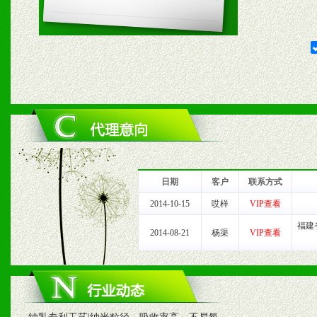
2、对于临期，滞销品给予
六、服务优势
1、完善的信息服务咨询中
我们将及时回复您的疑问。
2、售后服务：突发性产品
日期
客户
联系方式
以及时受理记录并合理妥善
2014-10-15
哎样
VIP查看
福建
3、我们时刻整理各区销售
2014-08-21
杨渠
VIP查看
时收编销售效果显着的案例