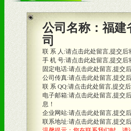
商利润。
2、区域独家经营；建立区
公司名称：
福建
合作关系。
司
联 系 人:
请点击此处留言,提交后
三、物料及媒体
手 机 号:
请点击此处留言,提交后
固定电话:
请点击此处留言,提交
1、免费提供体验及宣传彩
公司传真:
请点击此处留言,提交
2、不定期在各大知名网站
联 系 QQ:
请点击此处留言,提交
知名度和影响力。
电子邮箱:
请点击此处留言,提交
息！
3、根据地方实际情况提供
企业网站:
请点击此处留言,提交
具。
联系地址:
请点击此处留言,提交
温馨提示：您在联系我们时，请说是在