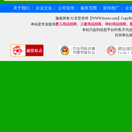
2、不断开创新产品不断满
关于我们
企业文化
公司宣传
服务范围
宣传推广
企
┆
┆
┆
┆
┆
化。
版权所有
红星婴童网
【WWW.hxytw.com】Cop
本站是专业提供
婴儿用品招商
、
儿童用品招商
、
孕妇用品招商
、
本站只起到信息平台作用,不为
九、加盟优势
任何单位
1、广告企划支持：产品手
品全面配赠，免费提供软硬
册、专柜咨询手册等各种市
2、市场保护支持：供优质
统一底价供货、严格保证区
3、对代理商、经销商提供
单，税务发票，产品质量报