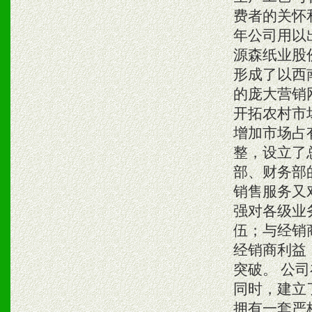
费者的关怀
年公司用以出
源森纸业股
形成了以西
的庞大营销
开拓农村市
增加市场占
整，设立了
部、财务部
销售服务又
强对各级业
伍；与经销
经销商利益
突破。 公
同时，建立
拥有一套严