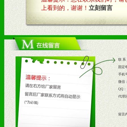
上看到的，谢谢！
立刻留言
四、市场操作及支持
1、根据区域市场协助制定
2、根据具体情况公司给予
3、根据市场需要，派驻区
联 系
保产品顺利销售。
固定
4、根据市场情况公司给予
手机
微信
购支持。
QQ：
代理
五、退换货制度
留言
1、给予前期市场操作一定