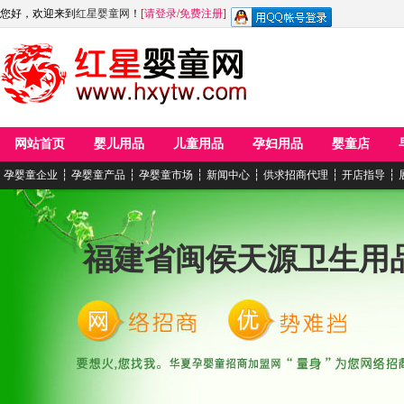
您好，欢迎来到
红星婴童网
！
[
请登录
/
免费注册
]
网站首页
婴儿用品
儿童用品
孕妇用品
婴童店
孕婴童企业
┆
孕婴童产品
┆
孕婴童市场
┆
新闻中心
┆
供求招商代理
┆
开店指导
┆
福建省闽侯天源卫生用