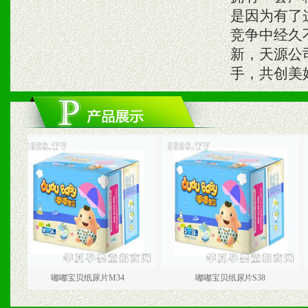
是因为有了
竞争中经久
新，天源公
手，共创美
嘟嘟宝贝纸尿片M34
嘟嘟宝贝纸尿片S38
嘟嘟