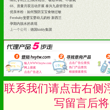
·
纳乳专利工艺|纳米粒径、吸收率高、不易氧
七、招商代理（全国各地）
·
6S、质量月双活动开展 泰兴九鼎管理全面
·
优亲米粉：如何预防宝宝食物过敏
1、认同我们的经营理念。
·
Fernbaby斐婴宝婴幼儿奶粉 新西兰
2、具备较好商业信誉和资
·
孕期内脱水的表现
·上一个公司：
德国kiddy集团
3、具备区域内良好的终端
4、具备一定业务团队能力
道，医药渠道并为之提供配
点击广告位查找
输入WWW.hxytw.com
5、具备较强的市场操作意
热门产品查找
网上搜索
根据搜索查找
点击广告进入
联系我们请点击右侧
八、品牌产品
1、不断提升品牌的知名度
写留言后将