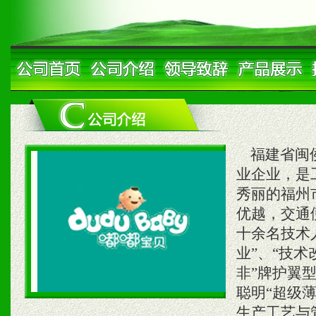
福建省闽侯
业企业，是
秀丽的福州
优越，交通
十余名技术
业”、“技
非”牌护翼
聪明“超级
生产工艺与