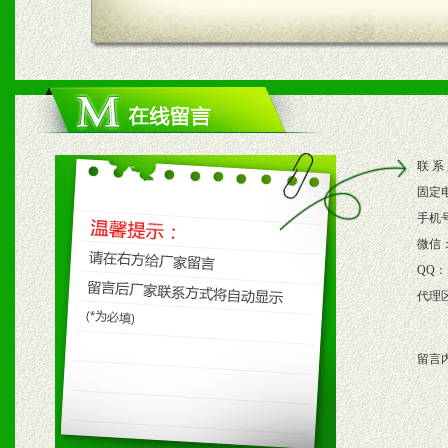
四、市场操作及支持
1、根据区域市场协助制定
2、根据具体情况公司给予
联 系
3、根据市场需要，派驻区
固定
保产品顺利销售。
手机
微信
4、根据市场情况公司给予
QQ：
代理
购支持。
留言
五、退换货制度
1、给予前期市场操作一定