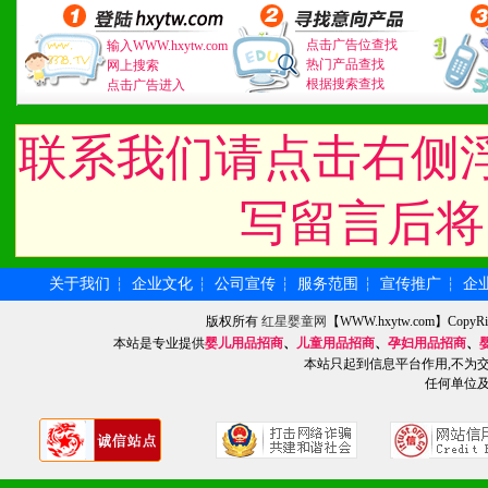
2、不断开创新产品不断满
化。
点击广告位查找
输入WWW.hxytw.com
热门产品查找
网上搜索
根据搜索查找
点击广告进入
九、加盟优势
联系我们请点击右侧
1、广告企划支持：产品手
写留言后将
品全面配赠，免费提供软硬
册、专柜咨询手册等各种市
关于我们
企业文化
公司宣传
服务范围
宣传推广
企
┆
┆
┆
┆
┆
2、市场保护支持：供优质
版权所有
红星婴童网
【WWW.hxytw.com】Cop
本站是专业提供
婴儿用品招商
、
儿童用品招商
、
孕妇用品招商
、
统一底价供货、严格保证区
本站只起到信息平台作用,不为
任何单位
3、对代理商、经销商提供
单，税务发票，产品质量报