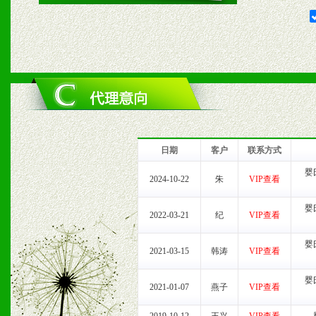
2、对于临期，滞销品给予
六、服务优势
1、完善的信息服务咨询中
我们将及时回复您的疑问。
日期
客户
联系方式
2、售后服务：突发性产品
婴
2024-10-22
朱
VIP查看
以及时受理记录并合理妥善
婴
2022-03-21
纪
VIP查看
3、我们时刻整理各区销售
婴
2021-03-15
韩涛
VIP查看
时收编销售效果显着的案例
婴
2021-01-07
燕子
VIP查看