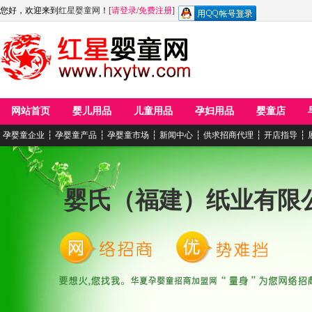
您好，欢迎来到
红星婴童网
！
[
请登录
/
免费注册
]
网站首页
婴儿用品
儿童用品
孕妇用品
婴童店
孕婴童企业
┆
孕婴童产品
┆
孕婴童市场
┆
新闻中心
┆
供求招商代理
┆
开店指导
┆
婴氏（福建）纸业有限