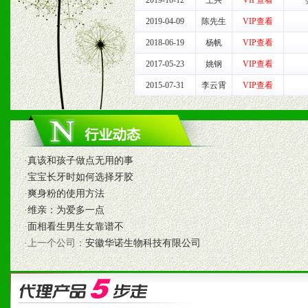
2019-10-12
王兴
VIP查看
七、招商代理（全国各地）
2019-04-09
陈先生
VIP查看
1、认同我们的经营理念。
2018-06-19
杨帆
VIP查看
2017-05-23
姚钢
VIP查看
2、具备较好商业信誉和资
2015-07-31
李云霄
VIP查看
3、具备区域内良好的终端
4、具备一定业务团队能力
道，医药渠道并为之提供配
·
真该和孩子做点无用的事
·
宝宝长牙时如何选择牙胶
5、具备较强的市场操作意
·
爽身粉的使用方法
·
维亲：为爱多一点
·
面相看生男生女靠谱不
八、品牌产品
·上一个公司：
安徽华诺生物科技有限公司
1、不断提升品牌的知名度