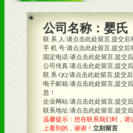
商利润。
2、区域独家经营；建立区
公司名称：
婴氏
合作关系。
联 系 人:
请点击此处留言,提交后
手 机 号:
请点击此处留言,提交后
固定电话:
请点击此处留言,提交
三、物料及媒体
公司传真:
请点击此处留言,提交
1、免费提供体验及宣传彩
联 系 QQ:
请点击此处留言,提交
2、不定期在各大知名网站
电子邮箱:
请点击此处留言,提交
息！
知名度和影响力。
企业网站:
请点击此处留言,提交
3、根据地方实际情况提供
联系地址:
请点击此处留言,提交
温馨提示：您在联系我们时，请说是在
具。
上看到的，谢谢！
立刻留言