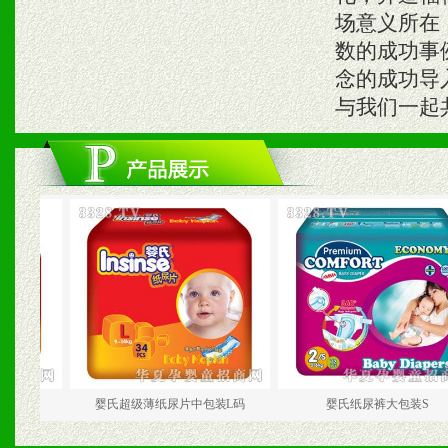
场意义所在
数的成功事
念的成功导
与我们一起
码
婴氏超级薄纸尿片中包装L码
婴氏纸尿裤大包装S