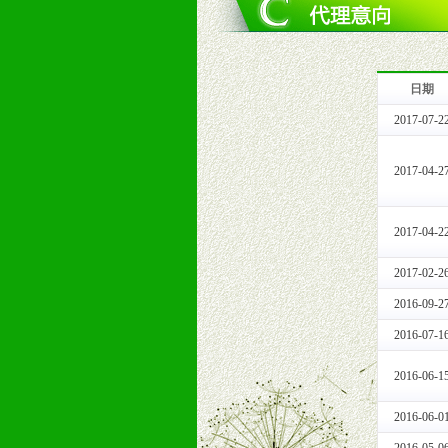
3、严格按照统一最低渠道价格，统
4、具有一定的资金实力，良好的商
5、为维护区域经销商利益，不得窜
日期
十一、公司支持
2017-07-2
1、免费人员培训支持
由销售明星、业务拓展能手、专业营
2017-04-2
2、终端宣传品支持
提供全国统一的产品手册、妈妈手册、
3、大型促销活动支持
2017-04-2
根据市场开发需要，为代理商、经销
专业的孕婴童媒体、杂志、直销目录
2017-02-2
专业的孕婴童媒体、杂志、直销目录
2016-09-2
4、专业完善的售后服务支持
2016-07-1
5、确保经销商相应区域内的独家垄
6、实施经营管理支持，根据经销商
2016-06-1
7、严格控制价格的波动，并给予相
8、提供合理的退换货保障制度，保
2016-06-0
9、及时有力的推出各种终端促销活