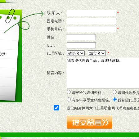
联 系 人：
*
固定电话：
的新需求及适应市场变化。
手机号码：
*
微信：
QQ：
P宣传画、三折页及宣传礼品全面配赠，免费提供软硬性平面广告、电台广
代理区域：
-
*
套合法经营手续，采取统一底价供货、严格保证区域市场独占，杜绝串货
留言内容：
证明复印件，财务以帐单，税务发票，产品质量报告检测单，产品批号；
方案，专家顾问团提供专柜、社区、HS、名人营销等各种模式市场实战操
年终完成任务返利。
请寄给我详细资料。
请问代理价
务，提供企划、咨询、培训等企业售后服务。
有多年孕婴童销售经验。
我希望代理
保障制度，使经销商市场操作全程无忧。
我已阅读并同意《
红星婴童网代理商服务条
品或保健食品相关渠道者。
好的商业道德，良好的商誉，良好的市场网络的公司及销售自然人。