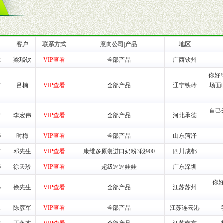
一最低零售价销售，保证良性的价格体系，保证均衡的利润体系。
业信誉，具备地理区位优势。
货。
客户
联系方式
意向公司|产品
地区
2
梁瑞钦
VIP查看
全部产品
广西钦州
养师、儿童营养专家为客户提供包括销售、营养、售后服务等各项专业培
你好
7
吕楠
VIP查看
全部产品
辽宁铁岭
场面
VI手册、专柜、POP终端宣传物料、多样化的促销物品、礼品等。
自己
2
李宏伟
VIP查看
全部产品
河北承德
商提供活动策划，物料支持、人员支持等。媒体宣传支持
等全国性投放，扩大产品体宣传支持
6
时梅
VIP查看
全部产品
山东菏泽
等全国性投放，扩大产品宣传，提高产品美誉度。
7
邓先生
VIP查看
康维多原装进口奶粉3段900
四川成都
6
徐天珍
VIP查看
超级逗逗娃娃
广东深圳
断性经营权益。
销售情况派人员驻地指导。
你
5
徐先生
VIP查看
全部产品
江苏苏州
应的政策，充分保证经销产品丰厚的利润空间和市场经营的高额回报。
证经销商合作零风险。
1
陈彦军
VIP查看
全部产品
江苏连云港
动来帮助经销商启动和拉动市场销售，提供终端物料及宣传促销用品的支持