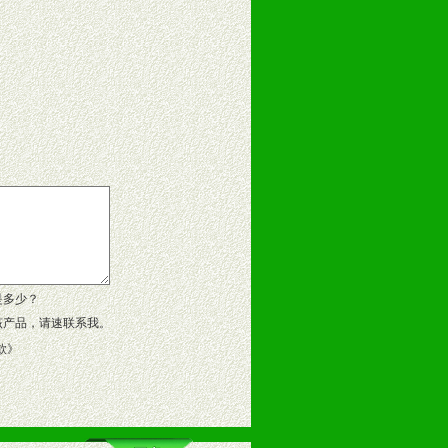
告操作手册、专柜咨询手册等各种市
、假货。
作方案。
是多少？
该产品，请速联系我。
款
》