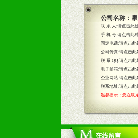
2、根据具体情况公司给予必要市场
3、根据市场需要，派驻区域销售人
公司名称：
泉
4、根据市场情况公司给予专职或兼
联 系 人:
请点击此
五、退换货制度
手 机 号:
请点击此
1、给予前期市场操作一定比例退换
固定电话:
请点击此
2、对于临期，滞销品给予一定比例
公司传真:
请点击此
联 系 QQ:
请点击此
六、服务优势
电子邮箱:
请点击此
1、完善的信息服务咨询中心：本着
企业网站:
请点击此
2、售后服务：突发性产品问题或消
3、我们时刻整理各区销售情况，帮
联系地址:
请点击此
温馨提示：您在联系
七、招商代理（全国各地）
1、认同我们的经营理念。
2、具备较好商业信誉和资金实力。
3、具备区域内良好的终端网点和销
4、具备一定业务团队能力覆盖区域
5、具备较强的市场操作意识，投入