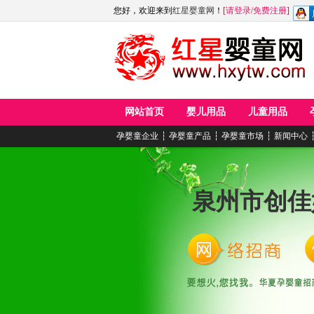
您好，欢迎来到
红星婴童网
！
[
请登录
/
免费注册
]
网站首页
婴儿用品
儿童用品
孕婴童企业
┆
孕婴童产品
┆
孕婴童市场
┆
新闻中心
泉州市创佳