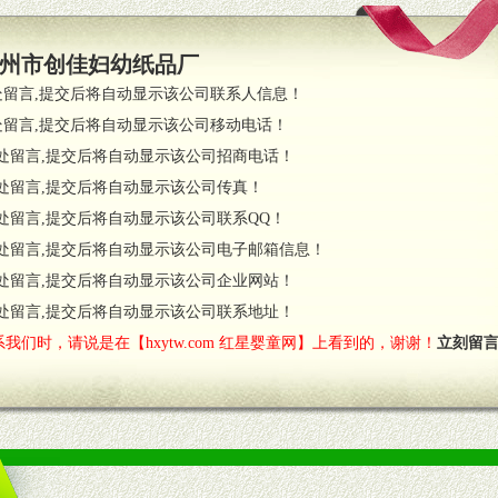
支持。
员全程跟踪服务，以确保产品顺利销售。
州市创佳妇幼纸品厂
职的业务代表及终端导购支持。
处留言,提交后将自动显示该公司联系人信息！
处留言,提交后将自动显示该公司移动电话！
货政策。
处留言,提交后将自动显示该公司招商电话！
调换政策。
处留言,提交后将自动显示该公司传真！
处留言,提交后将自动显示该公司联系QQ！
处留言,提交后将自动显示该公司电子邮箱信息！
对代理商负责的态度，我们将及时回复您的疑问。
处留言,提交后将自动显示该公司企业网站！
费者意见反馈，我们予以及时受理记录并合理妥善解决。
您诊断、分析市场，及时收编销售效果显着的案例，与您共商启动市场。
处留言,提交后将自动显示该公司联系地址！
我们时，请说是在【hxytw.com 红星婴童网】上看到的，谢谢！
立刻留
售渠道。
的流通渠道，孕婴童渠道，医药渠道并为之提供配送服务。
意识和配合意识。