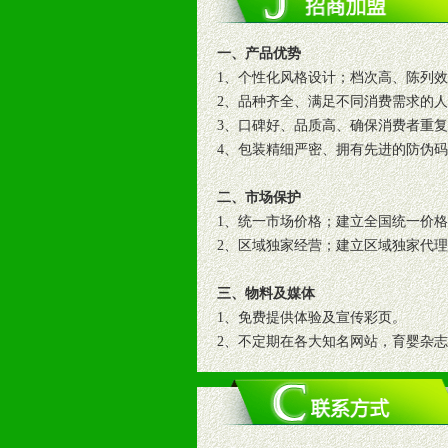
一、产品优势
1、个性化风格设计；档次高、陈列
2、品种齐全、满足不同消费需求的
3、口碑好、品质高、确保消费者重
4、包装精细严密、拥有先进的防伪
二、市场保护
1、统一市场价格；建立全国统一价
2、区域独家经营；建立区域独家代
三、物料及媒体
1、免费提供体验及宣传彩页。
2、不定期在各大知名网站，育婴杂
3、根据地方实际情况提供销售喷绘
四、市场操作及支持
1、根据区域市场协助制定具体营销