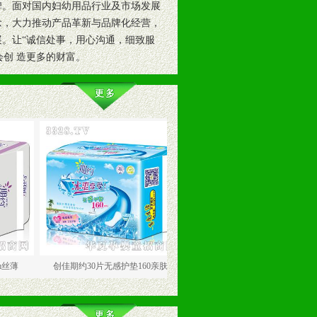
碑。面对国内妇幼用品行业及市场发展
念，大力推动产品革新与品牌化经营，
展。让“诚信处事，用心沟通，细致服
创 造更多的财富。
创佳期约30片无感护垫160亲肤
创佳期约30片无感护垫160柔爽