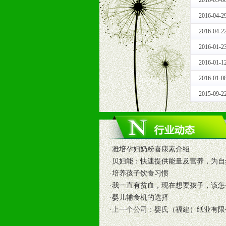
2016-05-0
拉宝、海报、试用装等）
2016-04-2
10、提供信息支持，使经销商商融
11、提供方便、快捷、灵活、安全、
2016-04-2
12、不断寻求国际前缘产品，完善
2016-01-2
和终端客户提供更好的支持和服务。
2016-01-1
2016-01-0
十二、加盟方法
1、通过电话、邮件、网上留言等方
2015-09-2
2、与我公司相关人员取得联系之后
3、加盟者也可到我公司实地考察，
·
雅培孕妇奶粉喜康素介绍
·
贝妇能：快速提供能量及营养，为自
·
培养孩子饮食习惯
·
我一直有贫血，现在想要孩子，该怎
·
婴儿辅食机的选择
·上一个公司：
婴氏（福建）纸业有限