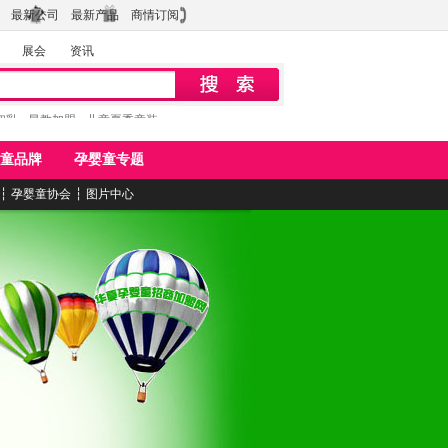
最新公司
最新产品
商情订阅
展会
资讯
初乳
早教加盟
儿童夏季童装
童品牌
孕婴童专题
┆
孕婴童协会
┆
图片中心