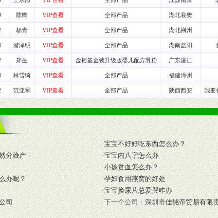
6
王永杰
VIP查看
全部产品
江苏南京
9
陈鹰
VIP查看
全部产品
湖北襄樊
入公司经营中，充分了解来自公司的行销计划，产品的发展，以及行业市场
高效和准确的后勤配送物。
2
杨青
VIP查看
全部产品
湖北荆州
母婴、儿童产品品类，为中国妈妈、宝宝提供完善的营养健康产品和宣传普
3
游泽明
VIP查看
全部产品
湖南益阳
2
郑生
VIP查看
金摇篮金装升级版婴儿配方乳粉
广东湛江
8
林雪绮
VIP查看
全部产品
福建漳州
式与我公司相关负责人取得联系。
2
范亚军
VIP查看
全部产品
陕西西安
我要
需详细阅读公司有关制度以及合作加盟流程。
合作洽谈。
·
宝宝不好好吃东西怎么办？
然分娩产
·
宝宝内八字怎么办
·
小孩贫血怎么办？
么办呢？
·
孕妇食用燕窝的好处
·
宝宝换尿片总爱哭咋办
公司
·下一个公司：
深圳市佳铭帝贸易有限