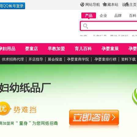
网站导航
收藏本站
设为主页
产品
企业
品牌
百科
热搜：
儿童玩具
婴幼儿奶粉
牛
孕妇用品
婴童店
早教加盟
育儿百科
孕婴童展
孕婴
┆
供求招商代理
┆
开店指导
┆
展会报道
┆
孕婴童商学院
┆
孕婴童排行榜
┆
资料下载
妇幼纸品厂