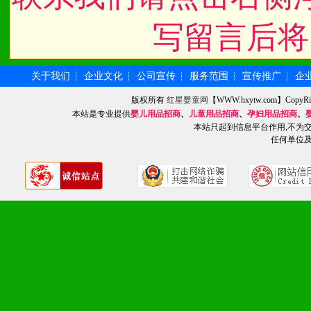
写留言后将
关于我们
企业文化
公司宣传
服务范围
宣传推广
企
┆
┆
┆
┆
┆
版权所有
红星婴童网
【WWW.hxytw.com】Cop
本站是专业提供
婴儿用品招商
、
儿童用品招商
、
孕妇用品招商
、
本站只起到信息平台作用,不为
任何单位