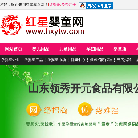
您好，欢迎来到
红星婴童网
！
[
请登录
/
免费注册
]
网站首页
婴儿用品
儿童用品
孕妇用品
婴童店
孕婴童企业
┆
孕婴童产品
┆
孕婴童市场
┆
新闻中心
┆
供求招商代理
┆
开店指导
┆
山东领秀开元食品有限