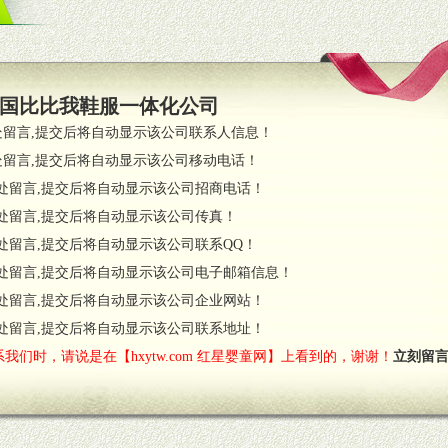
策略。
支持。
员全程跟踪服务，以确保产品顺利销售。
国比比我鞋服一体化公司
职的业务代表及终端导购支持。
处留言,提交后将自动显示该公司联系人信息！
处留言,提交后将自动显示该公司移动电话！
货政策。
处留言,提交后将自动显示该公司招商电话！
调换政策。
处留言,提交后将自动显示该公司传真！
处留言,提交后将自动显示该公司联系QQ！
处留言,提交后将自动显示该公司电子邮箱信息！
对代理商负责的态度，我们将及时回复您的疑问。
处留言,提交后将自动显示该公司企业网站！
费者意见反馈，我们予以及时受理记录并合理妥善解决。
您诊断、分析市场，及时收编销售效果显着的案例，与您共商启动市场。
处留言,提交后将自动显示该公司联系地址！
我们时，请说是在【hxytw.com 红星婴童网】上看到的，谢谢！
立刻留
售渠道。