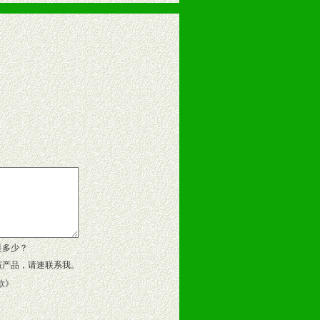
告操作手册、专柜咨询手册等各种市
、假货。
作方案。
是多少？
该产品，请速联系我。
款
》