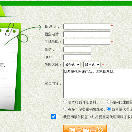
的流通渠道，孕婴童渠道，医药渠道并为之提供配送服务。
意识和配合意识。
联 系 人：
*
固定电话：
的新需求及适应市场变化。
手机号码：
*
微信：
QQ：
P宣传画、三折页及宣传礼品全面配赠，免费提供软硬性平面广告、电台广
代理区域：
-
*
套合法经营手续，采取统一底价供货、严格保证区域市场独占，杜绝串货
留言内容：
证明复印件，财务以帐单，税务发票，产品质量报告检测单，产品批号；
方案，专家顾问团提供专柜、社区、HS、名人营销等各种模式市场实战操
年终完成任务返利。
请寄给我详细资料。
请问代理价
务，提供企划、咨询、培训等企业售后服务。
有多年孕婴童销售经验。
我希望代理
保障制度，使经销商市场操作全程无忧。
我已阅读并同意《
红星婴童网代理商服务条