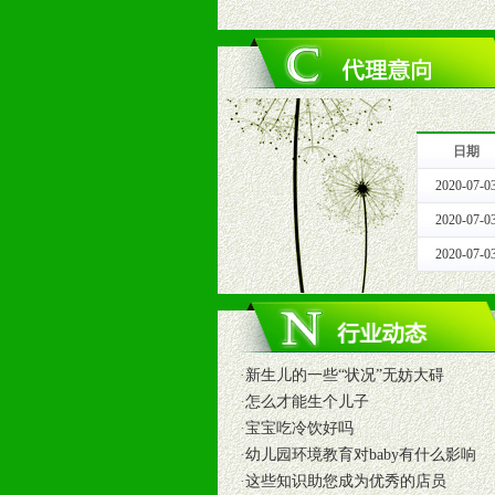
1、拥有婴幼儿产品经销网络，营养
2、认同公司产品及经营理念，有良
3、严格按照统一最低渠道价格，统
4、具有一定的资金实力，良好的商
5、为维护区域经销商利益，不得窜
日期
十一、公司支持
2020-07-0
1、免费人员培训支持
由销售明星、业务拓展能手、专业营
2020-07-0
2、终端宣传品支持
2020-07-0
提供全国统一的产品手册、妈妈手册、
3、大型促销活动支持
根据市场开发需要，为代理商、经销
专业的孕婴童媒体、杂志、直销目录
·
新生儿的一些“状况”无妨大碍
专业的孕婴童媒体、杂志、直销目录
·
怎么才能生个儿子
4、专业完善的售后服务支持
·
宝宝吃冷饮好吗
5、确保经销商相应区域内的独家垄
·
幼儿园环境教育对baby有什么影响
6、实施经营管理支持，根据经销商
·
这些知识助您成为优秀的店员
7、严格控制价格的波动，并给予相