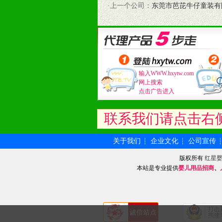
·上一个公司：
东莞市芭芘牛仔童装有
8、提供合理的退换货保障制度，保
9、及时有力的推出各种终端促销活
拉宝、海报、试用装等）
10、提供信息支持，使经销商商融
11、提供方便、快捷、灵活、安全、
12、不断寻求国际前缘产品，完善
输入WWW.hxytw.com
和终端客户提供更好的支持和服务。
网上搜索
点击广告进入
十二、加盟方法
1、通过电话、邮件、网上留言等方
联系我们请点击右
2、与我公司相关人员取得联系之后
3、加盟者也可到我公司实地考察，
关于我们
企业文化
公司宣传
┆
┆
版权所有
红星
本站是专业提供
婴儿用品招商
、