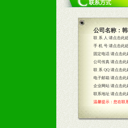
四、市场操作及支持
1、根据区域市场协助制定具体营销
2、根据具体情况公司给予必要市场
3、根据市场需要，派驻区域销售人
公司名称：
韩
4、根据市场情况公司给予专职或兼
联 系 人:
请点击此
五、退换货制度
手 机 号:
请点击此
1、给予前期市场操作一定比例退换
固定电话:
请点击此
2、对于临期，滞销品给予一定比例
公司传真:
请点击此
联 系 QQ:
请点击此
六、服务优势
电子邮箱:
请点击此
1、完善的信息服务咨询中心：本着
企业网站:
请点击此
2、售后服务：突发性产品问题或消
3、我们时刻整理各区销售情况，帮
联系地址:
请点击此
温馨提示：您在联系
七、招商代理（全国各地）
1、认同我们的经营理念。
2、具备较好商业信誉和资金实力。
3、具备区域内良好的终端网点和销