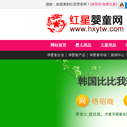
您好，欢迎来到
红星婴童网
！
[
请登录
/
免费注册
]
网站首页
婴儿用品
儿童用品
孕婴童企业
┆
孕婴童产品
┆
孕婴童市场
┆
新闻中心
韩国比比我