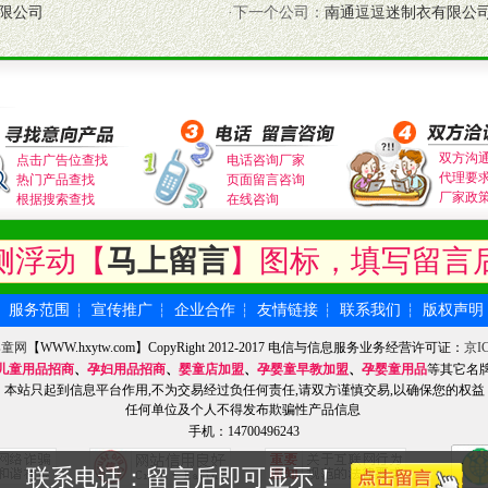
限公司
·下一个公司：
南通逗逗迷制衣有限公
证经销商合作零风险。
动来帮助经销商启动和拉动市场销售，提供终端物料及宣传促销用品的支持
入公司经营中，充分了解来自公司的行销计划，产品的发展，以及行业市场
高效和准确的后勤配送物。
母婴、儿童产品品类，为中国妈妈、宝宝提供完善的营养健康产品和宣传普
双方沟
点击广告位查找
电话咨询厂家
代理要
热门产品查找
页面留言咨询
厂家政
根据搜索查找
在线咨询
式与我公司相关负责人取得联系。
侧浮动【
马上留言
】图标，填写留言
需详细阅读公司有关制度以及合作加盟流程。
合作洽谈。
服务范围
宣传推广
企业合作
友情链接
联系我们
版权声明
┆
┆
┆
┆
┆
┆
婴童网
【WWW.hxytw.com】CopyRight 2012-2017 电信与信息服务业务经营许可证：
京IC
儿童用品招商
、
孕妇用品招商
、
婴童店加盟
、
孕婴童早教加盟
、
孕婴童用品
等其它名
本站只起到信息平台作用,不为交易经过负任何责任,请双方谨慎交易,以确保您的权益
任何单位及个人不得发布欺骗性产品信息
手机：14700496243
联系电话：留言后即可显示！