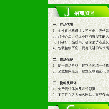
一、产品优势
1、个性化风格设计；档次高、陈列
2、品种齐全、满足不同消费需求的
3、口碑好、品质高、确保消费者重
4、包装精细严密、拥有先进的防伪
二、市场保护
1、统一市场价格；建立全国统一价
2、区域独家经营；建立区域独家代
三、物料及媒体
1、免费提供体验及宣传彩页。
2、不定期在各大知名网站，育婴杂
3、根据地方实际情况提供销售喷绘