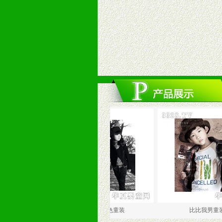
童衬衣
比比我黑色童装
比比我男童装