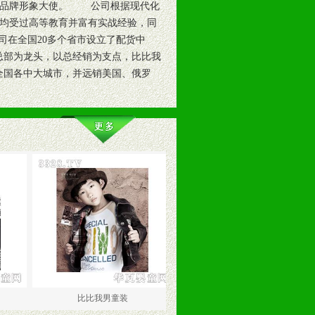
任品牌形象大使。 公司根据现代化
均受过高等教育并富有实战经验，同
司在全国20多个省市设立了配货中
以总部为龙头，以总经销为支点，比比我
全国各中大城市，并远销美国、俄罗
比比我男童装