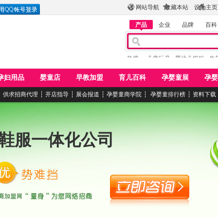
网站导航
收藏本站
设为主页
产品
企业
品牌
百科
热搜：
儿童玩具
婴幼儿奶粉
牛
孕妇用品
婴童店
早教加盟
育儿百科
孕婴童展
孕婴
┆
供求招商代理
┆
开店指导
┆
展会报道
┆
孕婴童商学院
┆
孕婴童排行榜
┆
资料下载
鞋服一体化公司