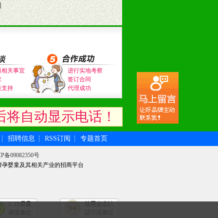
司
。（包括POP、彩页、手提袋、易
的趋势与流行。
及营养建康知识。为经销商、分销商
通相关事宜
进行实地考察
求
签订合同
策支持
代理成功
后将自动显示电话！
招聘信息
RSS订阅
专题首页
┆
┆
┆
P备09082350号
牌孕婴童及其相关产业的招商平台