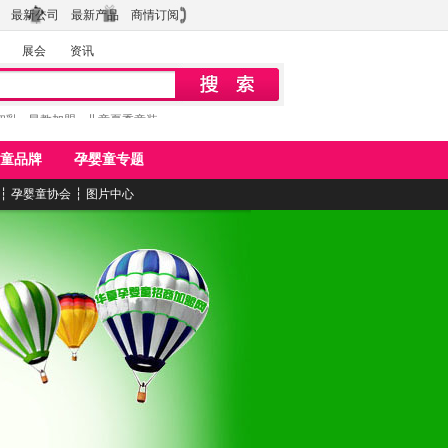
最新公司
最新产品
商情订阅
展会
资讯
初乳
早教加盟
儿童夏季童装
童品牌
孕婴童专题
┆
孕婴童协会
┆
图片中心