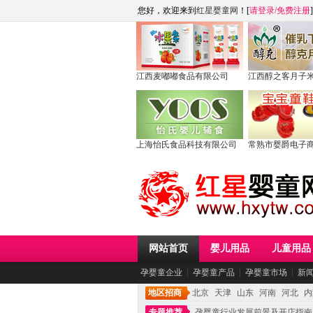
您好，欢迎来到
红星婴童网
！[
请登录
/
免费注册
]
江西麦嘟嘟食品有限公司
江西醇之客月子
上海怡氏食品科技有限公司
常熟市婴爵电子
网站首页
婴儿用品
儿童用品
孕婴童企业
┆
孕婴童产品
┆
孕婴童市场
┆
新
地区招商
北京
天津
山东
河南
河北
内
专题推荐
孕婴童行业发展前景及开店指南