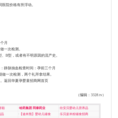
同医院价格有所浮动。
。
个月
做一次检测。
、B型，或者有不明原因的流产史。
：静脉抽血检查时间：孕前三个月
期做一次检测，两个礼拜拿结果。
。
返回华夏孕婴童招商网首页
（编辑：3328.tv）
童聪
·
哈药集团 同泰药业
·
欣安贝婴幼儿营养品
制品
·
【迪米熊】婴幼儿辅食
·
乐贝姿米粉辅食招商