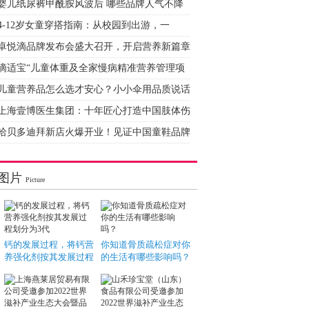
婴儿纸尿裤甲酰胺风波后 哪些品牌人气不降
4-12岁女童穿搭指南：从校园到出游，一
卓悦滴品牌发布会盛大召开，开启营养新篇章
滴适宝“儿童体重及全家慢病精准营养管理项
儿童营养品怎么选才安心？小小伞用品质说话
上海壹博医生集团：十年匠心打造中国肢体伤
哈贝多迪拜新店火爆开业！见证中国童鞋品牌
图片
Picture
钙的发展过程，将钙营
你知道骨质疏松症对你
养强化剂按其发展过程
的生活有哪些影响吗？