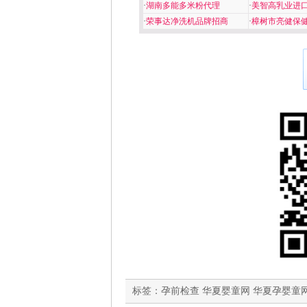
·
湖南多能多米粉代理
·
美智高乳业进
·
荣事达净洗机品牌招商
·
樟树市亮健保
标签：
孕前检查 华夏婴童网 华夏孕婴童网