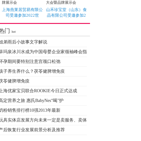
上海燕莱居贸易有限公
山禾珍宝堂（山东）食
司受邀参加2022世
品有限公司受邀参加2
热门
hot
姐弟雨后小故事文字解说
卓玛泉冰川水成为中国母婴企业家领袖峰会指
怀孕期间要特别注意宫颈口松弛
孩子养生养什么？茯苓健脾增免疫
茯苓健脾增免疫
上海优家宝贝联合ROOKIE今日正式达成
高定营养之旅 惠氏BabyNes“喝”护
奶粉销售排行榜10强2013年最新
玩具实体店发展方向未来一定是卖服务、卖体
产后恢复行业发展前景分析及推荐