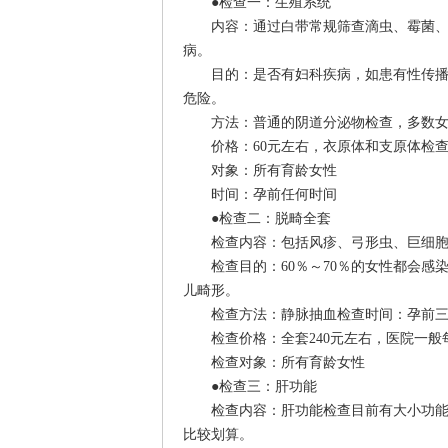
●检查一：生殖系统
内容：通过白带常规筛查滴虫、霉菌、支
病。
目的：是否有妇科疾病，如患有性传播疾
危险。
方法：普通的阴道分泌物检查，多数女性
价格：60元左右，衣原体和支原体检查1
对象：所有育龄女性
时间：孕前任何时间
●检查二：脱畸全套
检查内容：包括风疹、弓形虫、巨细胞
检查目的：60％～70％的女性都会感
儿畸形。
检查方法：静脉抽血检查时间：孕前三
检查价格：全套240元左右，医院一般
检查对象：所有育龄女性
●检查三：肝功能
检查内容：肝功能检查目前有大小功能两
比较划算。