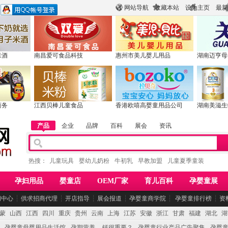
网站导航
收藏本站
设为主页
最新
米酒
南昌爱可食品科技
惠州市美儿婴儿用品
湖南迈亨母
商务
江西贝棒儿童食品
香港欧嘻高婴童用品公司
湖南美滋生
产品
企业
品牌
百科
展会
资讯
热搜：
儿童玩具
婴幼儿奶粉
牛初乳
早教加盟
儿童夏季童装
孕妇用品
婴童店
OEM厂家
育儿百科
孕婴童展
闻中心
┆
供求招商代理
┆
开店指导
┆
展会报道
┆
孕婴童商学院
┆
孕婴童排行榜
┆
资
蒙
山西
江西
四川
重庆
贵州
云南
上海
江苏
安徽
浙江
甘肃
福建
湖北
湖
孕婴童母婴用品生活馆
孕期营养 -- 钙很重要？
孕婴童行业产品广告聚集
孕婴