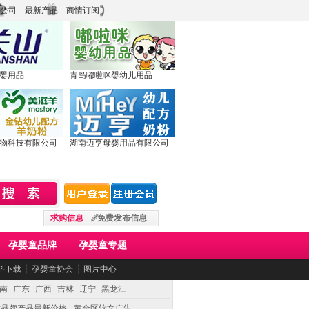
公司
最新产品
商情订阅
婴用品
青岛嘟啦咪婴幼儿用品
物科技有限公司
湖南迈亨母婴用品有限公司
求购信息
免费发布信息
孕婴童品牌
孕婴童专题
料下载
┆
孕婴童协会
┆
图片中心
南
广东
广西
吉林
辽宁
黑龙江
童品牌产品最新价格
黄金区软文广告