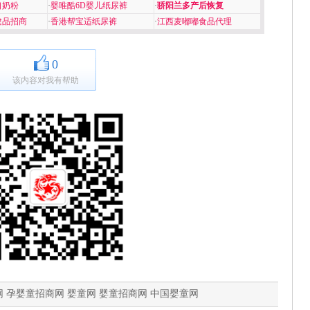
口奶粉
·
婴唯酷6D婴儿纸尿裤
·
骄阳兰多产后恢复
健品招商
·
香港帮宝适纸尿裤
·
江西麦嘟嘟食品代理
0
该内容对我有帮助
 孕婴童招商网 婴童网 婴童招商网 中国婴童网