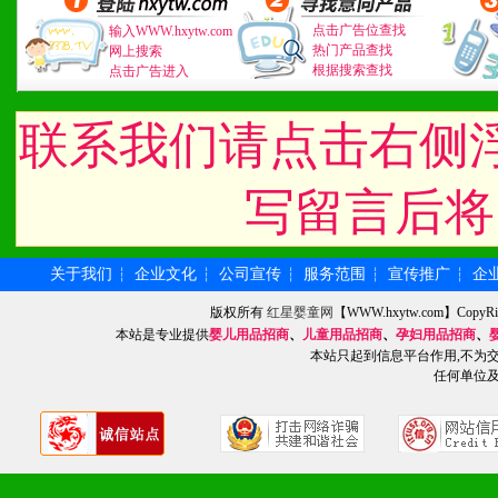
道，医药渠道并为之提供配
点击广告位查找
输入WWW.hxytw.com
热门产品查找
网上搜索
根据搜索查找
点击广告进入
5、具备较强的市场操作意
联系我们请点击右侧
八、品牌产品
写留言后将
1、不断提升品牌的知名度
2、不断开创新产品不断满
关于我们
企业文化
公司宣传
服务范围
宣传推广
企
┆
┆
┆
┆
┆
版权所有
红星婴童网
【WWW.hxytw.com】Cop
化。
本站是专业提供
婴儿用品招商
、
儿童用品招商
、
孕妇用品招商
、
本站只起到信息平台作用,不为
任何单位
九、加盟优势
1、广告企划支持：产品手