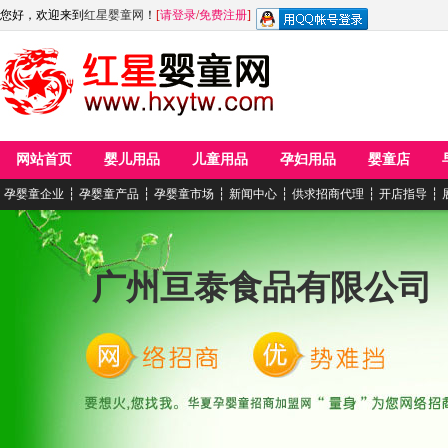
您好，欢迎来到
红星婴童网
！
[
请登录
/
免费注册
]
网站首页
婴儿用品
儿童用品
孕妇用品
婴童店
孕婴童企业
┆
孕婴童产品
┆
孕婴童市场
┆
新闻中心
┆
供求招商代理
┆
开店指导
┆
广州亘泰食品有限公司