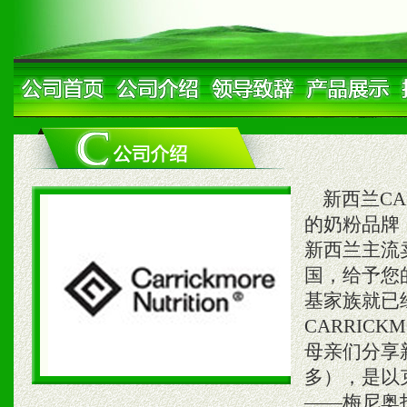
新西兰CA
的奶粉品牌
新西兰主流卖
国，给予您
基家族就已
CARRIC
母亲们分享新
多），是以
——梅尼奥