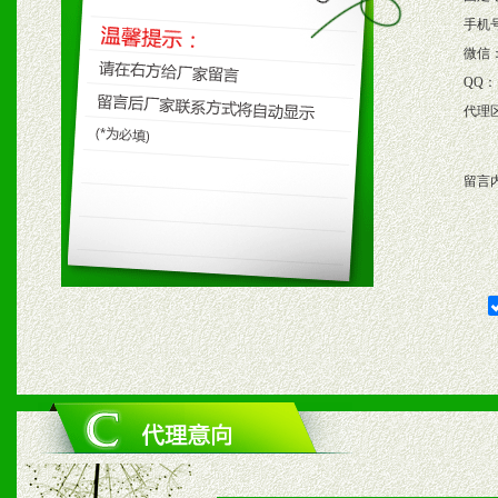
保产品顺利销售。
手机
微信
4、根据市场情况公司给予
QQ：
代理
购支持。
留言
五、退换货制度
1、给予前期市场操作一定
2、对于临期，滞销品给予
六、服务优势
1、完善的信息服务咨询中