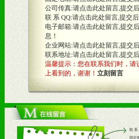
三、物料及媒体
公司传真:
请点击此处留言,提交
1、免费提供体验及宣传彩
联 系 QQ:
请点击此处留言,提交
2、不定期在各大知名网站
电子邮箱:
请点击此处留言,提交
息！
知名度和影响力。
企业网站:
请点击此处留言,提交
3、根据地方实际情况提供
联系地址:
请点击此处留言,提交
温馨提示：您在联系我们时，请说是在
具。
上看到的，谢谢！
立刻留言
四、市场操作及支持
1、根据区域市场协助制定
2、根据具体情况公司给予
联 系
3、根据市场需要，派驻区
固定