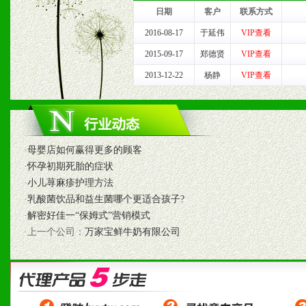
我们将及时回复您的疑问。
日期
客户
联系方式
2、售后服务：突发性产品
2016-08-17
于延伟
VIP查看
2015-09-17
郑德贤
VIP查看
以及时受理记录并合理妥善
2013-12-22
杨静
VIP查看
3、我们时刻整理各区销售
时收编销售效果显着的案例
·
母婴店如何赢得更多的顾客
·
怀孕初期死胎的症状
七、招商代理（全国各地）
·
小儿荨麻疹护理方法
·
乳酸菌饮品和益生菌哪个更适合孩子?
1、认同我们的经营理念。
·
解密好佳一“保姆式”营销模式
·上一个公司：
万家宝鲜牛奶有限公司
2、具备较好商业信誉和资
3、具备区域内良好的终端
4、具备一定业务团队能力