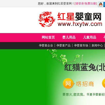
您好，欢迎来到
红星婴童网
！
[
请登录
/
免费注册
]
网站首页
婴儿用品
儿童用品
孕婴童企业
┆
孕婴童产品
┆
孕婴童市场
┆
新闻中心
红猫蓝兔(