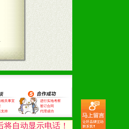
言
通相关事宜
进行实地考察
求
签订合同
策支持
代理成功
后将自动显示电话！