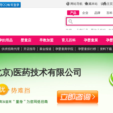
网站导航
收藏本站
设为主页
产品
企业
品牌
百科
热搜：
儿童玩具
婴幼儿奶粉
牛
孕妇用品
婴童店
早教加盟
育儿百科
孕婴童展
孕婴
┆
供求招商代理
┆
开店指导
┆
展会报道
┆
孕婴童商学院
┆
孕婴童排行榜
┆
资料下载
北京)医药技术有限公司