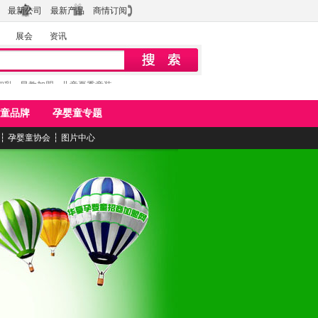
最新公司
最新产品
商情订阅
展会
资讯
初乳
早教加盟
儿童夏季童装
童品牌
孕婴童专题
┆
孕婴童协会
┆
图片中心