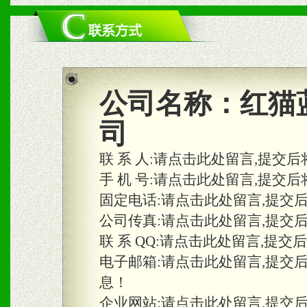
二、市场保护
1、统一市场价格；建立全
商利润。
2、区域独家经营；建立区
公司名称：
红猫
合作关系。
司
联 系 人:
请点击此处留言,提交后
三、物料及媒体
手 机 号:
请点击此处留言,提交后
固定电话:
请点击此处留言,提交
1、免费提供体验及宣传彩
公司传真:
请点击此处留言,提交
2、不定期在各大知名网站
联 系 QQ:
请点击此处留言,提交
知名度和影响力。
电子邮箱:
请点击此处留言,提交
息！
3、根据地方实际情况提供
企业网站:
请点击此处留言,提交