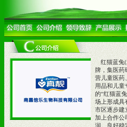
红猫蓝兔(
牌，集医药
营儿童医药
用品和儿童
的“红猫蓝
场上形成具
市区逐步建
加上合作公
润。良好稳