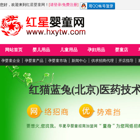
您好，欢迎来到
红星婴童网
！
[
请登录
/
免费注册
]
网站首页
婴儿用品
儿童用品
孕妇用品
婴童店
孕婴童企业
┆
孕婴童产品
┆
孕婴童市场
┆
新闻中心
┆
供求招商代理
┆
开店指导
┆
红猫蓝兔(北京)医药技