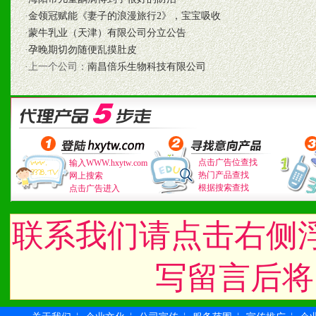
·
金领冠赋能《妻子的浪漫旅行2》，宝宝吸收
·
蒙牛乳业（天津）有限公司分立公告
七、招商代理（全国各地）
·
孕晚期切勿随便乱摸肚皮
·上一个公司：
南昌倍乐生物科技有限公司
1、认同我们的经营理念。
2、具备较好商业信誉和资
3、具备区域内良好的终端
点击广告位查找
输入WWW.hxytw.com
4、具备一定业务团队能力
热门产品查找
网上搜索
根据搜索查找
点击广告进入
道，医药渠道并为之提供配
联系我们请点击右侧
5、具备较强的市场操作意
写留言后将
八、品牌产品