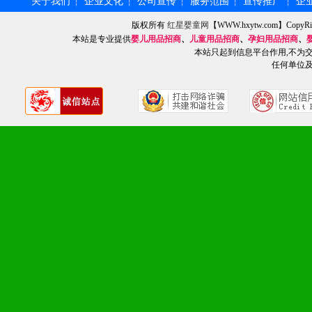
关于我们
企业文化
公司宣传
服务范围
宣传推广
企
┆
┆
┆
┆
┆
1、不断提升品牌的知名度
版权所有
红星婴童网
【WWW.hxytw.com】Cop
2、不断开创新产品不断满
本站是专业提供
婴儿用品招商
、
儿童用品招商
、
孕妇用品招商
、
本站只起到信息平台作用,不为
化。
任何单位
九、加盟优势
1、广告企划支持：产品手
品全面配赠，免费提供软硬
册、专柜咨询手册等各种市
2、市场保护支持：供优质
统一底价供货、严格保证区
3、对代理商、经销商提供