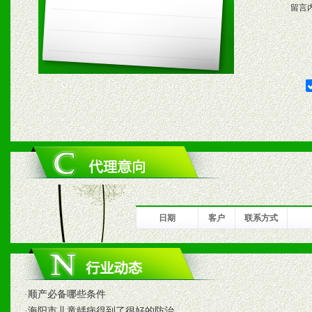
五、退换货制度
留言
1、给予前期市场操作一定
2、对于临期，滞销品给予
六、服务优势
1、完善的信息服务咨询中
我们将及时回复您的疑问。
2、售后服务：突发性产品
日期
客户
联系方式
以及时受理记录并合理妥善
3、我们时刻整理各区销售
·
顺产必备哪些条件
时收编销售效果显着的案例
·
海阳市儿童龋病得到了很好的防治