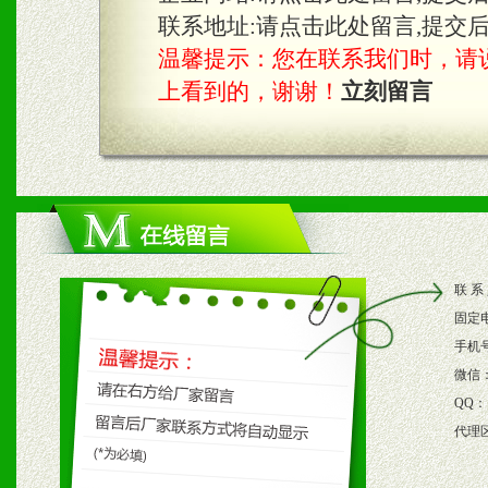
具。
联系地址:
请点击此处留言,提交
温馨提示：您在联系我们时，请说是在
上看到的，谢谢！
立刻留言
四、市场操作及支持
1、根据区域市场协助制定
2、根据具体情况公司给予
3、根据市场需要，派驻区
联 系
保产品顺利销售。
固定
4、根据市场情况公司给予
手机
微信
购支持。
QQ：
代理