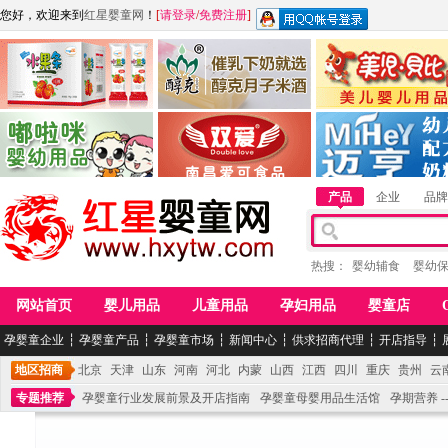
您好，欢迎来到
红星婴童网
！
[
请登录
/
免费注册
]
江西麦嘟嘟食品有限公司
江西醇之客月子米酒
惠州市美儿婴儿用品公
青岛嘟啦咪婴幼儿用品公司
南昌爱可食品科技有限公司
湖南迈亨母婴用品有限
产品
企业
品牌
热搜：
婴幼辅食
婴幼
网站首页
婴儿用品
儿童用品
孕妇用品
婴童店
孕婴童企业
┆
孕婴童产品
┆
孕婴童市场
┆
新闻中心
┆
供求招商代理
┆
开店指导
┆
地区招商
北京
天津
山东
河南
河北
内蒙
山西
江西
四川
重庆
贵州
云
专题推荐
孕婴童行业发展前景及开店指南
孕婴童母婴用品生活馆
孕期营养 -