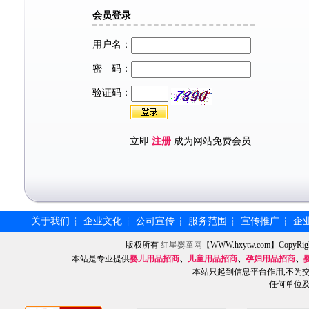
会员登录
用户名：
密 码：
验证码：
立即
注册
成为网站免费会员
关于我们
企业文化
公司宣传
服务范围
宣传推广
企
┆
┆
┆
┆
┆
版权所有
红星婴童网
【WWW.hxytw.com】Copy
本站是专业提供
婴儿用品招商
、
儿童用品招商
、
孕妇用品招商
、
本站只起到信息平台作用,不为
任何单位