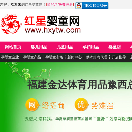
您好，欢迎来到
红星婴童网
！
[
请登录
/
免费注册
]
网站首页
婴儿用品
儿童用品
孕妇用品
婴童店
孕婴童企业
┆
孕婴童产品
┆
孕婴童市场
┆
新闻中心
┆
供求招商代理
┆
开店指导
┆
福建金达体育用品豫西