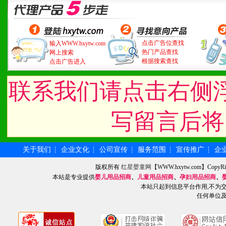
点击广告位查找
输入WWW.hxytw.com
热门产品查找
网上搜索
根据搜索查找
点击广告进入
联系我们请点击右侧
写留言后将
关于我们
企业文化
公司宣传
服务范围
宣传推广
企
┆
┆
┆
┆
┆
版权所有
红星婴童网
【WWW.hxytw.com】Cop
本站是专业提供
婴儿用品招商
、
儿童用品招商
、
孕妇用品招商
、
本站只起到信息平台作用,不为
任何单位