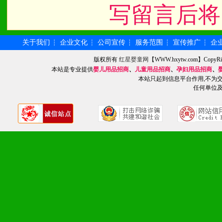
写留言后将
关于我们
企业文化
公司宣传
服务范围
宣传推广
企
┆
┆
┆
┆
┆
版权所有
红星婴童网
【WWW.hxytw.com】Cop
本站是专业提供
婴儿用品招商
、
儿童用品招商
、
孕妇用品招商
、
本站只起到信息平台作用,不为
任何单位