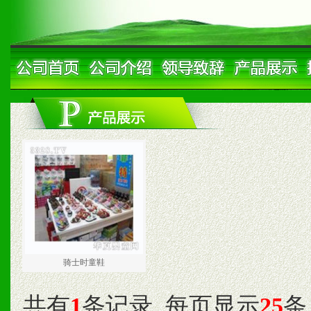
骑士时童鞋
共有
1
条记录
每页显示
25
条