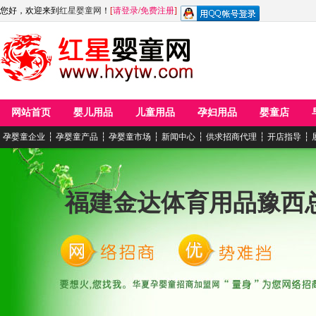
您好，欢迎来到
红星婴童网
！
[
请登录
/
免费注册
]
网站首页
婴儿用品
儿童用品
孕妇用品
婴童店
孕婴童企业
┆
孕婴童产品
┆
孕婴童市场
┆
新闻中心
┆
供求招商代理
┆
开店指导
┆
福建金达体育用品豫西