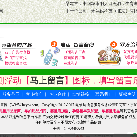
·
梁建章：中国城市的人口黑洞，生育
应的政策，充分保证经销产品丰厚的利润空间和市场经营的高额回报。
司
·下一个公司：
米妈妈科技（北京）有
证经销商合作零风险。
动来帮助经销商启动和拉动市场销售，提供终端物料及宣传促销用品的支持
入公司经营中，充分了解来自公司的行销计划，产品的发展，以及行业市场
高效和准确的后勤配送物。
母婴、儿童产品品类，为中国妈妈、宝宝提供完善的营养健康产品和宣传普
双方沟
点击广告位查找
电话咨询厂家
代理要
热门产品查找
页面留言咨询
厂家政
根据搜索查找
在线咨询
式与我公司相关负责人取得联系。
侧浮动【
马上留言
】图标，填写留言
需详细阅读公司有关制度以及合作加盟流程。
合作洽谈。
服务范围
宣传推广
企业合作
友情链接
联系我们
版权声明
┆
┆
┆
┆
┆
┆
婴童网
【WWW.hxytw.com】CopyRight 2012-2017 电信与信息服务业务经营许可证：
京IC
儿童用品招商
、
孕妇用品招商
、
婴童店加盟
、
孕婴童早教加盟
、
孕婴童用品
等其它名
本站只起到信息平台作用,不为交易经过负任何责任,请双方谨慎交易,以确保您的权益
任何单位及个人不得发布欺骗性产品信息
手机：14700496243