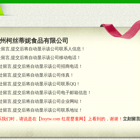
策略。
支持。
员全程跟踪服务，以确保产品顺利销售。
州柯丝蒂妮食品有限公司
职的业务代表及终端导购支持。
处留言,提交后将自动显示该公司联系人信息！
处留言,提交后将自动显示该公司移动电话！
货政策。
处留言,提交后将自动显示该公司招商电话！
调换政策。
处留言,提交后将自动显示该公司传真！
处留言,提交后将自动显示该公司联系QQ！
处留言,提交后将自动显示该公司电子邮箱信息！
对代理商负责的态度，我们将及时回复您的疑问。
处留言,提交后将自动显示该公司企业网站！
费者意见反馈，我们予以及时受理记录并合理妥善解决。
您诊断、分析市场，及时收编销售效果显着的案例，与您共商启动市场。
处留言,提交后将自动显示该公司联系地址！
我们时，请说是在【hxytw.com 红星婴童网】上看到的，谢谢！
立刻留