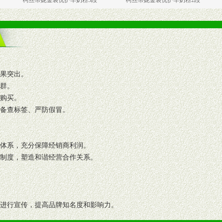
柯丝蒂妮金装优护羊奶粉3段
柯丝蒂妮金装优护羊奶粉2段
柯丝蒂
效果突出。
人群。
复购买。
码备查标签、严防假冒。
格体系，充分保障经销商利润。
理制度，塑造和谐经营合作关系。
志进行宣传，提高品牌知名度和影响力。
画、促销架等销售道具。