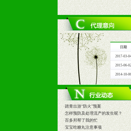
十、代理条件
1、拥有婴幼儿产品经销网络，营养
2、认同公司产品及经营理念，有良
3、严格按照统一最低渠道价格，统
4、具有一定的资金实力，良好的商
5、为维护区域经销商利益，不得窜
日期
十一、公司支持
2017-03-0
1、免费人员培训支持
由销售明星、业务拓展能手、专业营
2015-06-0
2、终端宣传品支持
2014-10-0
提供全国统一的产品手册、妈妈手册、
3、大型促销活动支持
根据市场开发需要，为代理商、经销
专业的孕婴童媒体、杂志、直销目录
·
踏青出游“防火”预案
专业的孕婴童媒体、杂志、直销目录
·
怎样预防及处理流产的发生呢？
4、专业完善的售后服务支持
·
百多邦帮了我的忙
5、确保经销商相应区域内的独家垄
·
宝宝吃糖丸注意事项
6、实施经营管理支持，根据经销商