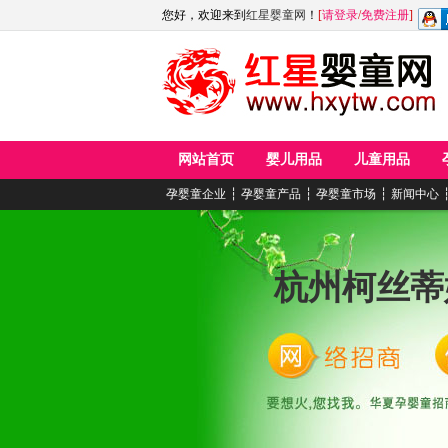
您好，欢迎来到
红星婴童网
！
[
请登录
/
免费注册
]
网站首页
婴儿用品
儿童用品
孕婴童企业
┆
孕婴童产品
┆
孕婴童市场
┆
新闻中心
杭州柯丝蒂