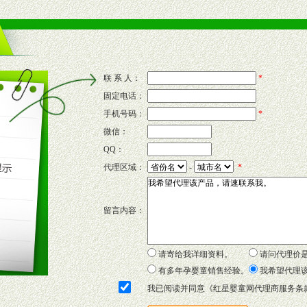
售渠道。
的流通渠道，孕婴童渠道，医药渠道并为之提供配送服务。
意识和配合意识。
联 系 人：
*
固定电话：
的新需求及适应市场变化。
手机号码：
*
微信：
QQ：
P宣传画、三折页及宣传礼品全面配赠，免费提供软硬性平面广告、电台广
代理区域：
-
*
套合法经营手续，采取统一底价供货、严格保证区域市场独占，杜绝串货
留言内容：
证明复印件，财务以帐单，税务发票，产品质量报告检测单，产品批号；
方案，专家顾问团提供专柜、社区、HS、名人营销等各种模式市场实战操
年终完成任务返利。
请寄给我详细资料。
请问代理价
务，提供企划、咨询、培训等企业售后服务。
有多年孕婴童销售经验。
我希望代理
保障制度，使经销商市场操作全程无忧。
我已阅读并同意《
红星婴童网代理商服务条