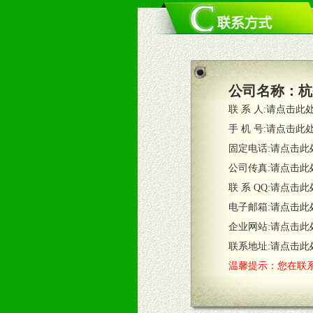
四、市场操作及支持
1、根据区域市场协助制定具体营销
2、根据具体情况公司给予必要市场
3、根据市场需要，派驻区域销售人
公司名称：
杭
4、根据市场情况公司给予专职或兼
联 系 人:
请点击此
五、退换货制度
手 机 号:
请点击此
1、给予前期市场操作一定比例退换
固定电话:
请点击此
2、对于临期，滞销品给予一定比例
公司传真:
请点击此
联 系 QQ:
请点击此
六、服务优势
电子邮箱:
请点击此
1、完善的信息服务咨询中心：本着
企业网站:
请点击此
2、售后服务：突发性产品问题或消
3、我们时刻整理各区销售情况，帮
联系地址:
请点击此
温馨提示：您在联系
七、招商代理（全国各地）
1、认同我们的经营理念。
2、具备较好商业信誉和资金实力。