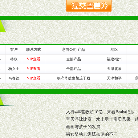
品或保健食品相关渠道者。
好的商业道德，良好的商誉，良好的市场网络的公司及销售自然人。
一最低零售价销售，保证良性的价格体系，保证均衡的利润体系。
业信誉，具备地理区位优势。
货。
客户
联系方式
意向公司|产品
地区
4
林欣
VIP查看
全部产品
福建福州
养师、儿童营养专家为客户提供包括销售、营养、售后服务等各项专业培
2
杨女士
VIP查看
全部产品
天津北辰
6
马春德
VIP查看
畅润华益生菌冻干粉
天津和平
VI手册、专柜、POP终端宣传物料、多样化的促销物品、礼品等。
商提供活动策划，物料支持、人员支持等。媒体宣传支持
等全国性投放，扩大产品体宣传支持
·
入行4年营收超10亿，来看Beaba纸尿
等全国性投放，扩大产品宣传，提高产品美誉度。
·
宝贝游泳比赛，水上勇士宝贝风采一
·
画画与孩子的发展
断性经营权益。
·
男女婴幼儿训练如厕的不同
销售情况派人员驻地指导。