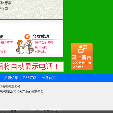
率比想象
限公司
。（包括POP、彩页、手提袋、易
的趋势与流行。
及营养建康知识。为经销商、分销商
通相关事宜
进行实地考察
求
签订合同
策支持
代理成功
后将自动显示电话！
招聘信息
RSS订阅
专题首页
┆
┆
┆
P备09082350号
牌孕婴童及其相关产业的招商平台