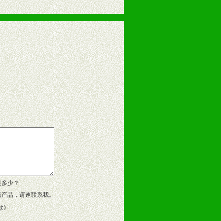
告操作手册、专柜咨询手册等各种市
、假货。
作方案。
是多少？
该产品，请速联系我。
款
》