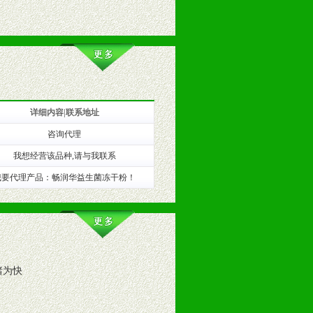
详细内容|联系地址
咨询代理
训。
我想经营该品种,请与我联系
我要代理产品：畅润华益生菌冻干粉！
睹为快