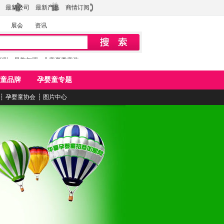
最新公司
最新产品
商情订阅
展会
资讯
初乳
早教加盟
儿童夏季童装
童品牌
孕婴童专题
┆
孕婴童协会
┆
图片中心