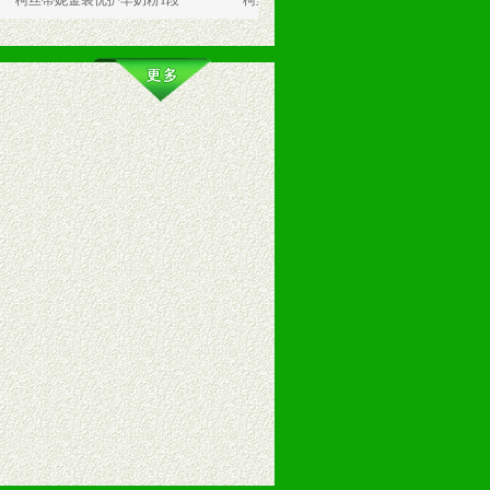
妮金装优护羊奶粉1段
柯丝蒂妮金冠真爱羊奶粉3段
柯丝蒂妮金冠