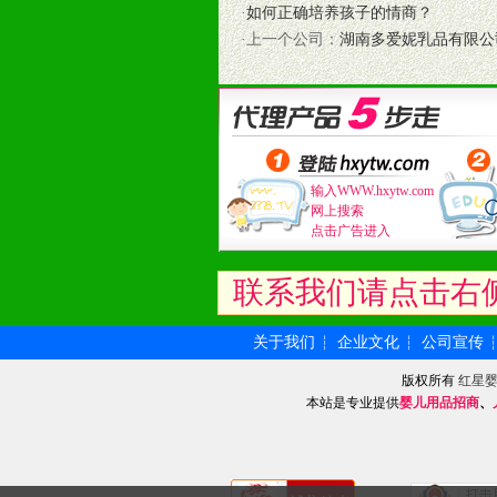
·
如何正确培养孩子的情商？
7、严格控制价格的波动，并给予相
·上一个公司：
湖南多爱妮乳品有限公
8、提供合理的退换货保障制度，保
9、及时有力的推出各种终端促销活
拉宝、海报、试用装等）
10、提供信息支持，使经销商商融
11、提供方便、快捷、灵活、安全、
12、不断寻求国际前缘产品，完善
输入WWW.hxytw.com
和终端客户提供更好的支持和服务。
网上搜索
点击广告进入
十二、加盟方法
1、通过电话、邮件、网上留言等方
联系我们请点击右
2、与我公司相关人员取得联系之后
3、加盟者也可到我公司实地考察，
关于我们
企业文化
公司宣传
┆
┆
版权所有
红星
本站是专业提供
婴儿用品招商
、