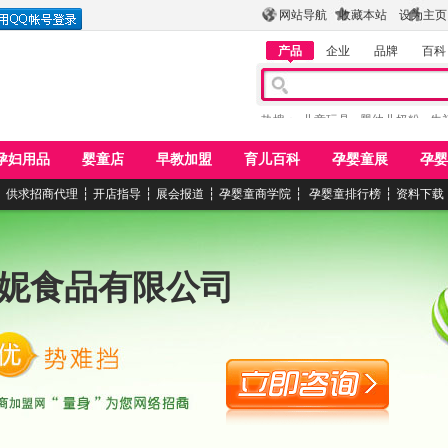
网站导航
收藏本站
设为主页
产品
企业
品牌
百科
热搜：
儿童玩具
婴幼儿奶粉
牛
孕妇用品
婴童店
早教加盟
育儿百科
孕婴童展
孕婴
┆
供求招商代理
┆
开店指导
┆
展会报道
┆
孕婴童商学院
┆
孕婴童排行榜
┆
资料下载
妮食品有限公司