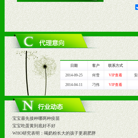
2、对于临期，滞销品给予
六、服务优势
1、完善的信息服务咨询中
我们将及时回复您的疑问。
日期
客户
联系方式
2、售后服务：突发性产品
2014-09-25
何雪
VIP查看
安
2014-04-11
刁伟
VIP查看
以及时受理记录并合理妥善
3、我们时刻整理各区销售
时收编销售效果显着的案例
·
宝宝最先接种哪两种疫苗
·
宝宝吃蛋黄到底好不好
·
WHO研究表明：喝奶粉长大的孩子更易肥胖