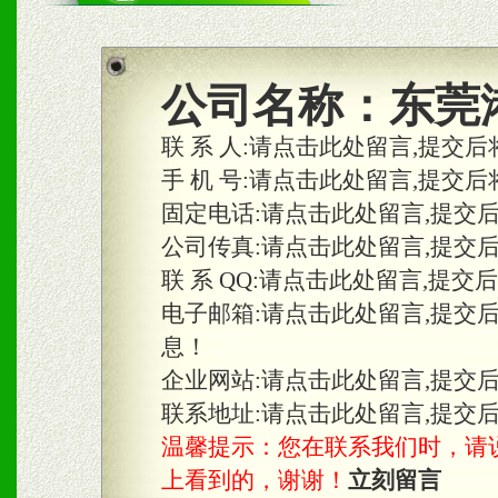
商利润。
2、区域独家经营；建立区
公司名称：
东莞
合作关系。
联 系 人:
请点击此处留言,提交后
手 机 号:
请点击此处留言,提交后
固定电话:
请点击此处留言,提交
三、物料及媒体
公司传真:
请点击此处留言,提交
1、免费提供体验及宣传彩
联 系 QQ:
请点击此处留言,提交
2、不定期在各大知名网站
电子邮箱:
请点击此处留言,提交
息！
知名度和影响力。
企业网站:
请点击此处留言,提交
3、根据地方实际情况提供
联系地址:
请点击此处留言,提交
温馨提示：您在联系我们时，请说是在
具。
上看到的，谢谢！
立刻留言