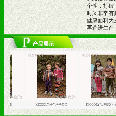
个性，打破
时又非常有趣
健康面料为
再选进生产
套
KICCOLY粉色格子童装
KICCOLY品牌童装休闲户外