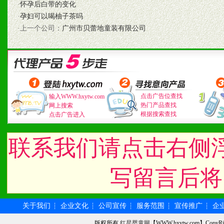
七、招商代理（全国各地）
·
怀孕后白带的变化
·
孕妇可以喝柚子茶吗
1、认同我们的经营理念。
·上一个公司：
广州市贝蕾地童装有限公司
2、具备较好商业信誉和资
3、具备区域内良好的终端
4、具备一定业务团队能力
点击广告位查找
输入WWW.hxytw.com
热门产品查找
网上搜索
道，医药渠道并为之提供配
根据搜索查找
点击广告进入
5、具备较强的市场操作意
联系我们请点击右侧
写留言后将
八、品牌产品
1、不断提升品牌的知名度
关于我们
企业文化
公司宣传
服务范围
宣传推广
企
┆
┆
┆
┆
┆
版权所有
红星婴童网
【WWW.hxytw.com】Cop