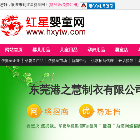
您好，欢迎来到
红星婴童网
！
[
请登录
/
免费注册
]
网站首页
婴儿用品
儿童用品
孕妇用品
婴童店
孕婴童企业
┆
孕婴童产品
┆
孕婴童市场
┆
新闻中心
┆
供求招商代理
┆
开店指导
┆
东莞港之慧制衣有限公