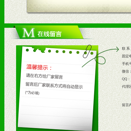
四、市场操作及支持
1、根据区域市场协助制定
2、根据具体情况公司给予
联 系
3、根据市场需要，派驻区
固定
保产品顺利销售。
手机
微信
4、根据市场情况公司给予
QQ：
代理
购支持。
留言
五、退换货制度
1、给予前期市场操作一定