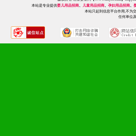
2、不断开创新产品不断满
本站是专业提供
婴儿用品招商
、
儿童用品招商
、
孕妇用品招商
、
化。
本站只起到信息平台作用,不为
任何单位
九、加盟优势
1、广告企划支持：产品手
品全面配赠，免费提供软硬
册、专柜咨询手册等各种市
2、市场保护支持：供优质
统一底价供货、严格保证区
3、对代理商、经销商提供
单，税务发票，产品质量报