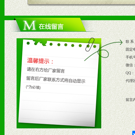
四、市场操作及支持
1、根据区域市场协助制定
2、根据具体情况公司给予
联 系
3、根据市场需要，派驻区
固定
保产品顺利销售。
手机
微信
4、根据市场情况公司给予
QQ：
代理
购支持。
留言
五、退换货制度
1、给予前期市场操作一定