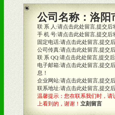
商利润。
2、区域独家经营；建立区
公司名称：
洛阳
合作关系。
联 系 人:
请点击此处留言,提交后
手 机 号:
请点击此处留言,提交后
固定电话:
请点击此处留言,提交
三、物料及媒体
公司传真:
请点击此处留言,提交
1、免费提供体验及宣传彩
联 系 QQ:
请点击此处留言,提交
2、不定期在各大知名网站
电子邮箱:
请点击此处留言,提交
息！
知名度和影响力。
企业网站:
请点击此处留言,提交
3、根据地方实际情况提供
联系地址:
请点击此处留言,提交
温馨提示：您在联系我们时，请说是在
具。
上看到的，谢谢！
立刻留言