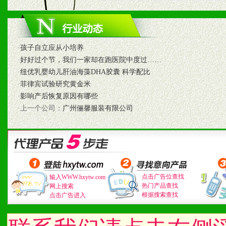
1、认同我们的经营理念。
2、具备较好商业信誉和资
·
孩子自立应从小培养
3、具备区域内良好的终端
·
好好过个节，我们一家却在跑医院中度过……
·
纽优乳婴幼儿肝油海藻DHA胶囊 科学配比
4、具备一定业务团队能力
·
菲律宾试验研究黄金米
·
影响产后恢复原因有哪些
道，医药渠道并为之提供配
·上一个公司：
广州俪馨服装有限公司
5、具备较强的市场操作意
八、品牌产品
点击广告位查找
输入WWW.hxytw.com
1、不断提升品牌的知名度
热门产品查找
网上搜索
根据搜索查找
点击广告进入
2、不断开创新产品不断满