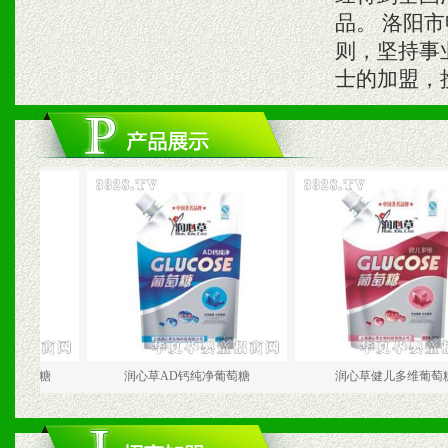
品。 洛阳
则，坚持事
士的加盟，
糖
润心草AD钙纯净葡萄糖
润心草健儿多维葡萄糖