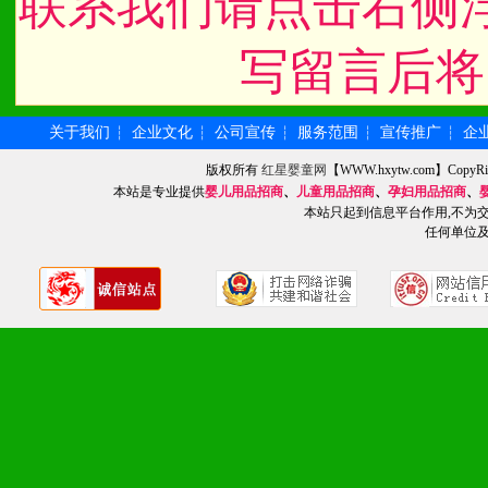
联系我们请点击右侧
化。
写留言后将
九、加盟优势
关于我们
企业文化
公司宣传
服务范围
宣传推广
企
┆
┆
┆
┆
┆
1、广告企划支持：产品手
版权所有
红星婴童网
【WWW.hxytw.com】Cop
本站是专业提供
婴儿用品招商
、
儿童用品招商
、
孕妇用品招商
、
品全面配赠，免费提供软硬
本站只起到信息平台作用,不为
任何单位
册、专柜咨询手册等各种市
2、市场保护支持：供优质
统一底价供货、严格保证区
3、对代理商、经销商提供
单，税务发票，产品质量报
4、营销技术支持：因地制