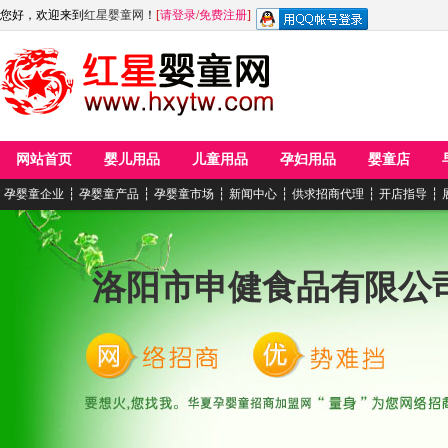
您好，欢迎来到
红星婴童网
！
[
请登录
/
免费注册
]
网站首页
婴儿用品
儿童用品
孕妇用品
婴童店
孕婴童企业
┆
孕婴童产品
┆
孕婴童市场
┆
新闻中心
┆
供求招商代理
┆
开店指导
┆
洛阳市申健食品有限公