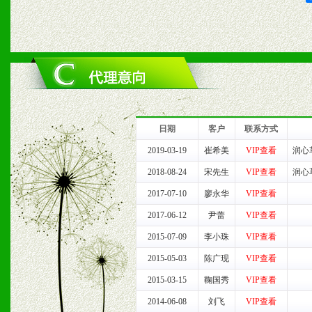
2、对于临期，滞销品给予
六、服务优势
1、完善的信息服务咨询中
我们将及时回复您的疑问。
日期
客户
联系方式
2、售后服务：突发性产品
2019-03-19
崔希美
VIP查看
润心
2018-08-24
宋先生
VIP查看
润心
以及时受理记录并合理妥善
2017-07-10
廖永华
VIP查看
3、我们时刻整理各区销售
2017-06-12
尹蕾
VIP查看
2015-07-09
李小珠
VIP查看
时收编销售效果显着的案例
2015-05-03
陈广现
VIP查看
2015-03-15
鞠国秀
VIP查看
七、招商代理（全国各地）
2014-06-08
刘飞
VIP查看